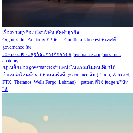
เรื่องราวธุรกิจ
/
เปิดบริษัท หัดทำธุรกิจ
Organization Anatomy EP.06 — Conflict-of-Interest + เคสที่
governance ล้ม
2026-05-09
·
#ธุรกิจ #การจัดการ #governance #organization-
anatomy
กฎเหล็กของ governance: ตำแหน่งไหนรวมในคนเดียวได้
ตำแหน่งไหนห้าม + 6 เคสจริงที่ governance ล้ม (Enron, Wirecard,
FTX, Theranos, Wells Fargo, Lehman) + pattern ที่ใช้ judge บริษัท
ได้