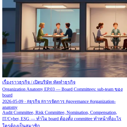
เรื่องราวธุรกิจ
/
เปิดบริษัท หัดทำธุรกิจ
Organization Anatomy EP.03 — Board Committees: sub-team ของ
board
2026-05-09
·
#ธุรกิจ #การจัดการ #governance #organization-
anatomy
Audit Committee, Risk Committee, Nomination, Compensation,
IT/Cyber, ESG — ทำไม board ต้องตั้ง committee ทำหน้าที่อะไร
ใครต้องเป็นสมาชิก