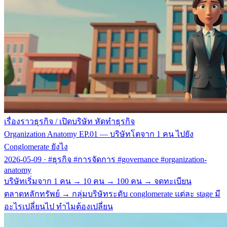
เรื่องราวธุรกิจ
/
เปิดบริษัท หัดทำธุรกิจ
Organization Anatomy EP.01 — บริษัทโตจาก 1 คน ไปยัง
Conglomerate ยังไง
2026-05-09
·
#ธุรกิจ #การจัดการ #governance #organization-
anatomy
บริษัทเริ่มจาก 1 คน → 10 คน → 100 คน → จดทะเบียน
ตลาดหลักทรัพย์ → กลุ่มบริษัทระดับ conglomerate แต่ละ stage มี
อะไรเปลี่ยนไป ทำไมต้องเปลี่ยน