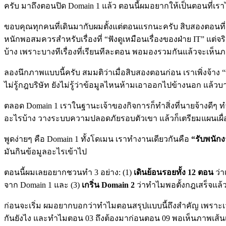
ครับ มาถึงตอนปิด Domain 1 แล้ว ตอนนี้ผมอยากให้เป็นตอนที่เราไ
ขอบคุณทุกคนที่เดินมากับผมตั้งแต่ตอนแรกนะครับ สิบสองตอนที่ผ่าน
หนักพอสมควรสำหรับเรื่องที่ “ฟังดูเหมือนเรื่องของฝ่าย IT” แต่จ
บ้าง เพราะบางทีเรื่องที่เรียนทีละตอน พอมองรวมกันแล้วจะเห็นภ
ลองนึกภาพแบบนี้ครับ สมมติว่าเมื่อสิบสองตอนก่อน เราเพิ่งจ้าง “
ไม่รู้กฎบริษัท ยังไม่รู้ว่าข้อมูลไหนห้ามเอาออกไปข้างนอก แล้วบา
ตลอด Domain 1 เราในฐานะเจ้าของกิจการก็ทำสิ่งที่นายจ้างดีๆ ท
อะไรบ้าง วางระบบความปลอดภัยรอบตัวเขา แล้วก็เตรียมแผนเผื่
พูดง่ายๆ คือ Domain 1 ทั้งโดเมน เราทำงานเดียวกันคือ
“รับพนัก
มันกินข้อมูลอะไรเข้าไป
ตอนนี้ผมเลยอยากชวนทำ 3 อย่าง: (1)
เดินย้อนรอยทั้ง 12 ตอน
ว่า
จาก Domain 1 และ (3)
เกริ่น Domain 2
ว่าทำไมพอตั้งกฎเสร็จแล้ว 
ก่อนจะเริ่ม ผมอยากบอกว่าทำไมตอนสรุปแบบนี้ถึงสำคัญ เพราะเวลาเร
กันยังไง และทำไมตอน 03 ถึงต้องมาก่อนตอน 09 พอเห็นภาพเส้นเดี