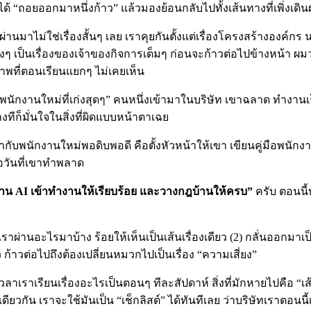
ด้ “ถอยออกมาหนึ่งก้าว” แล้วมองย้อนกลับไปทั้งเส้นทางที่เพิ่งเดิ
มาไม่ใช่เรื่องสั้นๆ เลย เราคุยกันตั้งแต่เรื่องโครงสร้างองค์กร น
ริงๆ เป็นเรื่องของเจ้าของกิจการเต็มๆ ก่อนจะก้าวต่อไปข้างหน้า ผ
าพที่ตอนเรียนแยกๆ ไม่เคยเห็น
พนักงานใหม่ที่เก่งสุดๆ” คนหนึ่งเข้ามาในบริษัท เขาฉลาด ทำงานเร็ว
งทีก็มั่นใจในสิ่งที่ผิดแบบหน้าตาเฉย
ำกับพนักงานใหม่พอดิบพอดี คือตั้งหัวหน้าให้เขา เขียนคู่มือพนั
อวันที่เขาทำพลาด
งาน AI เข้าทำงานให้เรียบร้อย และวางกฎบ้านให้ครบ”
ครับ ตอนนี้บ
เราผ่านอะไรมาบ้าง ร้อยให้เห็นเป็นเส้นเรื่องเดียว (2) กลั่นออกมาเ
ก้าวต่อไปถึงต้องเปลี่ยนหมวกไปเป็นเรื่อง “ความเสี่ยง”
าเรียนเรื่องอะไรเป็นตอนๆ ทีละสัปดาห์ สิ่งที่มักหายไปคือ “เส้นที
ยวกัน เราจะใช้มันเป็น “เช็กลิสต์” ได้ทันทีเลย ว่าบริษัทเราตอน