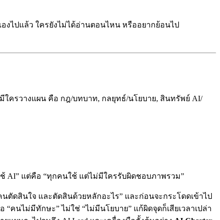
วเองไปแล้ว ใครยังไม่ได้อ่านตอนไหน หรืออยากย้อนไป
ม่มีใครวางแผน คือ กฎ/บทบาท, กลยุทธ์/นโยบาย, สินทรัพย์ AI/
้ AI” แต่คือ “ทุกคนใช้ แต่ไม่มีใครรับผิดชอบภาพรวม”
็นคนตัดสินใจ และตัดสินด้วยหลักอะไร” และก่อนจะกระโดดเข้าไป
คนไม่มีทักษะ” ไม่ใช่ “ไม่มีนโยบาย” แก้ผิดจุดก็เสียเวลาเปล่า