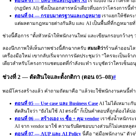
ตอนที่ 03 — บทบาทและกฎบัตร AI
เราแบ่งงานว่าใครทำอะไ
(กฎบัตร AI) ซึ่งเป็นเอกสารหน้าเดียวที่บอกว่าโครงการนี้
ตอนที่ 04 — กรอบมาตรฐานและกฎหมาย
เราแยกให้ชัดระหว
แต่ผลตามกฎหมายต่างกันลิบ และ AI เป็นพื้นที่ที่กฎหมายทั
ช่วงนี้คือการ “ตั้งหัวหน้าให้พนักงานใหม่ และเขียนกรอบกว้างๆ ว
ลองนึกภาพให้เห็นภาพช่วงนี้สักฉากครับ
สมมติว่า
ร้านค้าออนไลน์
เครื่องมือใหม่ เขากลับเริ่มจากการนัดประชุมว่า “ใครจะเป็นเจ้าภ
เดียวสำหรับโครงการแชตบอตที่กำลังจะทำ ระบุชัดว่าใครเซ็นอนุมัติ ใ
ช่วงที่ 2 — ตัดสินใจและตั้งกติกา (ตอน 05–08)
#
พอมีโครงสร้างแล้ว คำถามถัดมาคือ “แล้วจะใช้พนักงานคนนี้
ตอนที่ 05 — Use case และ Business Case
AI ไม่ได้เหมาะกั
ตัดสินใจว่า “ยังไม่ใช้ AI ตรงนี้” ก็เป็นคำตอบที่ถูกต้องได้บ่อ
ตอนที่ 06 — สร้างเอง vs ซื้อ + คุม vendor
เราชั่งน้ำหนักระห
AI จาก vendor มาใช้ ความรับผิดชอบบางส่วนก็ไม่เคยหลุดจา
ตอนที่ 07 — AUP และ AI Policy
นี่คือ “คู่มือพนักงาน” ตัว