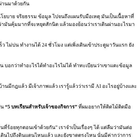
นผ่านมาด้วยกัน
โยบาย จริยธรรม ข้อมูล ไปจนถึงแผนรับมือเหตุ มันเป็นเนื้อหาที่
มว่ามันคุ้มมากที่จะหยุดสักนิด แล้วมองย้อนว่าเราเดินผ่านอะไรมา
 ไม่บ่น ทำงานได้ 24 ชั่วโมง แต่เพิ่งเดินเข้าประตูมาวันแรก ยัง
กงาน บอกว่าทำอะไรได้ทำอะไรไม่ได้ ทำทะเบียนว่าเขาแตะข้อมูล
้านมีกฎแล้ว มีเจ้าภาพแล้ว เรารู้แล้วว่าเรามี AI อะไรอยู่บ้างและ
ป็น
“5 บทเรียนสำหรับเจ้าของกิจการ”
ที่ผมอยากให้ติดไม้ติดมือ
่ร้อยทุกตอนเข้าด้วยกัน” เราจำเป็นเรื่องๆ ได้ แต่ลืมว่ามันต่อ
นี้เดินไปถึงดินแดนไหนแล้ว และยังขาดตรงไหน นั่นมีค่ากว่าการ