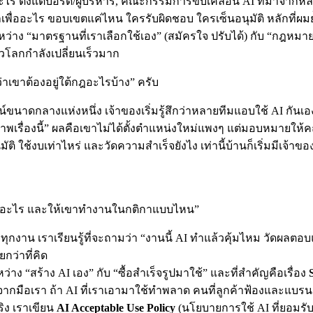
ร ตั้งแต่บอร์ด/ผู้บริหาร, คณะกรรมการขับเคลื่อน AI ที่มาจากหลา
ทำเพื่ออะไร ขอบเขตแค่ไหน ใครรับผิดชอบ ใครเซ็นอนุมัติ หลักที่ผม
่าง “มาตรฐานที่เราเลือกใช้เอง” (สมัครใจ ปรับได้) กับ “กฎหมายท
่วโลกกำลังเปลี่ยนเร็วมาก
่าเขาต้องอยู่ใต้กฎอะไรบ้าง” ครับ
ขนาดกลางแห่งหนึ่ง เจ้าของเริ่มรู้สึกว่าหลายทีมแอบใช้ AI กันเอง
าพเรื่องนี้” ผลคือเขาไม่ได้ตั้งตำแหน่งใหม่แพงๆ แต่มอบหมายให้คณะ
ช้งบเท่าไหร่ และวัดความสำเร็จยังไง เท่านี้บ้านก็เริ่มมีเจ้าของแล
ทำอะไร และให้เขาทำงานในกติกาแบบไหน”
บทุกงาน เราเรียนรู้ที่จะถามว่า “งานนี้ AI ทำแล้วคุ้มไหม วัดผ
ยกว่าที่คิด
ว่าง “สร้าง AI เอง” กับ “ซื้อสำเร็จรูปมาใช้” และที่สำคัญคือเรื่อง
กมือเรา ถ้า AI ที่เราเอามาใช้ทำพลาด คนที่ลูกค้าฟ้องและแบรนด์ท
จริง เราเขียน
AI Acceptable Use Policy
(นโยบายการใช้ AI ที่ยอมรับ