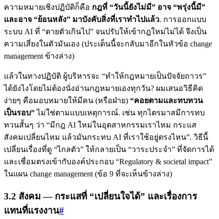
ความหมายเชิงปฏิบัติก็คือ
กฎที่ “วันนี้ยังไม่มี” อาจ “พรุ่งนี้มี”
และอาจ “ย้อนหลัง” มาบังคับสิ่งที่เราทำไปแล้ว
. การออกแบบ
ระบบ AI ที่ “ตายตัวเกินไป” จนปรับให้เข้ากฎใหม่ไม่ได้ จึงเป็น
ความเสี่ยงในตัวมันเอง (ประเด็นนี้จะกลับมาอีกในหัวข้อ change
management ข้างล่าง)
แล้วในทางปฏิบัติ ผู้บริหารจะ “ทำให้กฎหมายเป็นปัจจัยถาวร”
ได้ยังไงโดยไม่ต้องนั่งอ่านกฎหมายเองทุกวัน? ผมเสนอวิธีคิด
ง่ายๆ คือมอบหมายให้มีคน (หรือฝ่าย)
“คอยตามและทบทวน
เป็นรอบ”
ไม่ใช่ตามแบบเหตุการณ์. เช่น ทุกไตรมาสมีการทบ
ทวนสั้นๆ ว่า “มีกฎ AI ใหม่ในอุตสาหกรรมเราไหม กระแส
สังคมเปลี่ยนไหม แล้วมันกระทบ AI ที่เราใช้อยู่ตรงไหน”. วิธีนี้
เปลี่ยนเรื่องที่ดู “ไกลตัว” ให้กลายเป็น “วาระประจำ” ที่จัดการได้
และเชื่อมตรงเข้ากับองค์ประกอบ “Regulatory & societal impact”
ในแผน change management (ข้อ 9 ที่จะเห็นข้างล่าง)
3.2 สังคม — กระแสที่ “เปลี่ยนใจได้” และเรื่องการ
แทนที่แรงงาน
#