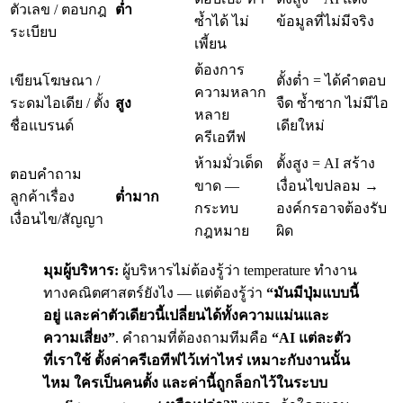
ตัวเลข / ตอบกฎ
ต่ำ
ซ้ำได้ ไม่
ข้อมูลที่ไม่มีจริง
ระเบียบ
เพี้ยน
ต้องการ
เขียนโฆษณา /
ตั้งต่ำ = ได้คำตอบ
ความหลาก
ระดมไอเดีย / ตั้ง
สูง
จืด ซ้ำซาก ไม่มีไอ
หลาย
ชื่อแบรนด์
เดียใหม่
ครีเอทีฟ
ห้ามมั่วเด็ด
ตั้งสูง = AI สร้าง
ตอบคำถาม
ขาด —
เงื่อนไขปลอม →
ลูกค้าเรื่อง
ต่ำมาก
กระทบ
องค์กรอาจต้องรับ
เงื่อนไข/สัญญา
กฎหมาย
ผิด
มุมผู้บริหาร:
ผู้บริหารไม่ต้องรู้ว่า temperature ทำงาน
ทางคณิตศาสตร์ยังไง — แต่ต้องรู้ว่า
“มันมีปุ่มแบบนี้
อยู่ และค่าตัวเดียวนี้เปลี่ยนได้ทั้งความแม่นและ
ความเสี่ยง”
. คำถามที่ต้องถามทีมคือ
“AI แต่ละตัว
ที่เราใช้ ตั้งค่าครีเอทีฟไว้เท่าไหร่ เหมาะกับงานนั้น
ไหม ใครเป็นคนตั้ง และค่านี้ถูกล็อกไว้ในระบบ