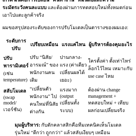
ระมัดระวังคนละแบบ
และต้องผ่านการทดสอบใหม่ทั้งหมดก่อน
เอาไปแตะลูกค้าจริง
ผมขอสรุปสองระดับของการปรับโมเดลเป็นตารางของผมเอง:
ระดับการ
เปรียบเหมือน
แรงแค่ไหน
ผู้บริหารต้องคุมอะไร
ปรับ
ปรับ “นิสัย/
ปานกลาง-
ปรับ
ใครตั้งค่า ตั้งเท่าไหร่
อารมณ์” ของ
แรง (ค่าเดียว
พารามิเตอร์
ล็อกไว้ไหม เหมาะกับ
พนักงานคน
เปลี่ยนผลได้
(เช่น
use case ไหม
temperature)
เดิม
เยอะ)
“เปลี่ยนตัว
แรงมาก
ต้องผ่าน change
สลับโมเดล
(output
management +
พนักงาน” ไป
(swap
model/
เปลี่ยนทั้ง
ทดสอบใหม่ + เทียบ
คนใหม่ที่นิสัย
เวอร์ชัน)
ระบบ)
ผลก่อนเปลี่ยนจริง
ต่างกัน
มุมผู้บริหาร:
กับดักคลาสสิกคือทีมเทคนิคเห็นโมเดล
รุ่นใหม่ “ดีกว่า ถูกกว่า” แล้วสลับเงียบๆ เหมือน