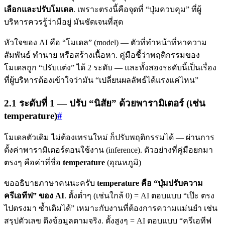
เลือกและปรับโมเดล
. เพราะตรงนี้คือจุดที่ “ปุ่มควบคุม” ที่ผู้
บริหารควรรู้ว่ามีอยู่ มันชัดเจนที่สุด
หัวใจของ AI คือ “โมเดล” (model) — ตัวที่ทำหน้าที่หาความ
สัมพันธ์ ทำนาย หรือสร้างเนื้อหา. คู่มือชี้ว่าพฤติกรรมของ
โมเดลถูก “ปรับแต่ง” ได้ 2 ระดับ — และทั้งสองระดับนี้เป็นเรื่อง
ที่ผู้บริหารต้องเข้าใจว่ามัน “เปลี่ยนผลลัพธ์ได้แรงแค่ไหน”
2.1 ระดับที่ 1 — ปรับ “นิสัย” ด้วยพารามิเตอร์ (เช่น
temperature)
#
โมเดลตัวเดิม ไม่ต้องเทรนใหม่ ก็ปรับพฤติกรรมได้ — ผ่านการ
ตั้งค่าพารามิเตอร์ตอนใช้งาน (inference). ตัวอย่างที่คู่มือยกมา
ตรงๆ คือค่าที่ชื่อ
temperature
(อุณหภูมิ)
ขออธิบายภาษาคนนะครับ
temperature คือ “ปุ่มปรับความ
ครีเอทีฟ” ของ AI
. ตั้งต่ำๆ (เช่นใกล้ 0) = AI ตอบแบบ “เป๊ะ ตรง
ไปตรงมา ซ้ำเดิมได้” เหมาะกับงานที่ต้องการความแม่นยำ เช่น
สรุปตัวเลข ดึงข้อมูลตามจริง. ตั้งสูงๆ = AI ตอบแบบ “ครีเอทีฟ