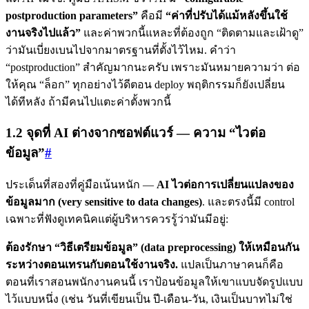
postproduction parameters”
คือมี
“ค่าที่ปรับได้แม้หลังขึ้นใช้
งานจริงไปแล้ว”
และค่าพวกนี้แหละที่ต้องถูก “ติดตามและเฝ้าดู”
ว่ามันเบี่ยงเบนไปจากมาตรฐานที่ตั้งไว้ไหม. คำว่า
“postproduction” สำคัญมากนะครับ เพราะมันหมายความว่า ต่อ
ให้คุณ “ล็อก” ทุกอย่างไว้ดีตอน deploy พฤติกรรมก็ยังเปลี่ยน
ได้ทีหลัง ถ้ามีคนไปแตะค่าตั้งพวกนี้
1.2 จุดที่ AI ต่างจากซอฟต์แวร์ — ความ “ไวต่อ
ข้อมูล”
#
ประเด็นที่สองที่คู่มือเน้นหนัก —
AI ไวต่อการเปลี่ยนแปลงของ
ข้อมูลมาก (very sensitive to data changes)
. และตรงนี้มี control
เฉพาะที่ฟังดูเทคนิคแต่ผู้บริหารควรรู้ว่ามันมีอยู่:
ต้องรักษา “วิธีเตรียมข้อมูล” (data preprocessing) ให้เหมือนกัน
ระหว่างตอนเทรนกับตอนใช้งานจริง.
แปลเป็นภาษาคนก็คือ
ตอนที่เราสอนพนักงานคนนี้ เราป้อนข้อมูลให้เขาแบบจัดรูปแบบ
ไว้แบบหนึ่ง (เช่น วันที่เขียนเป็น ปี-เดือน-วัน, เงินเป็นบาทไม่ใช่