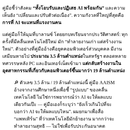
คู่มือชี้ว่าสังคม
“ทั้งโอบรับและปฏิเสธ AI พร้อมกัน”
และความ
เห็นยัง “เปลี่ยนและปรับตัวต่อเนื่อง”. ความกังวลที่ใหญ่ที่สุดคือ
การที่ AI จะแทนที่แรงงานคน
แต่คู่มือก็ให้มุมที่บาลานซ์ โดยยกบทเรียนจากประวัติศาสตร์: ทุก
ครั้งที่มีคลื่นเทคโนโลยีใหม่ มัก “ทำลายงานเก่า แต่สร้างงาน
ใหม่”. ตัวอย่างที่คู่มืออ้างคือยุคคอมพิวเตอร์ส่วนบุคคล มีงาน
เสมียนหายไป
ประมาณ 3.5 ล้านตำแหน่ง
ในสหรัฐฯ ตลอดหลาย
ทศวรรษหลัง PC และอินเทอร์เน็ตเข้ามา
แต่กลับสร้างงานใน
อุตสาหกรรมที่เกี่ยวกับคอมพิวเตอร์ขึ้นมากว่า 19 ล้านตำแหน่ง
🔎 ตัวเลข 3.5 ล้าน / 19 ล้านตำแหน่งนี้ คู่มือ AAISM
อ้างจากงานศึกษาหนึ่งเพื่อชี้ “รูปแบบ” ของคลื่น
เทคโนโลยี ไม่ใช่การพยากรณ์ว่า AI จะให้ผลแบบ
เดียวกันเป๊ะ — คู่มือเองก็ระบุว่า “ยังเร็วเกินไปที่จะ
บอกว่า AI จะให้ผลแบบไหน”. ผมยกมาเพื่อสื่อ
“แพทเทิร์น” ที่ว่าเทคโนโลยีมักย้ายงาน มากกว่าจะ
ทำลายงานสุทธิ — ไม่ใช่เพื่อรับประกันอนาคต