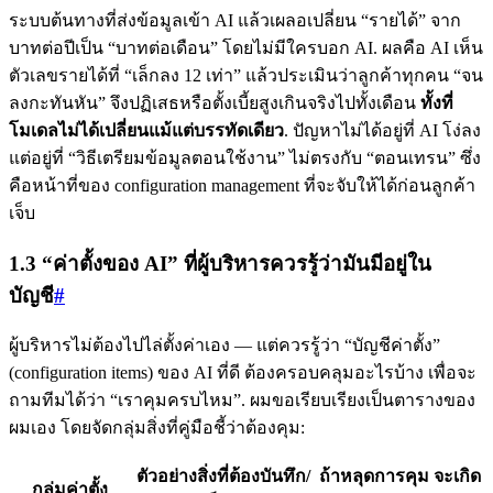
ระบบต้นทางที่ส่งข้อมูลเข้า AI แล้วเผลอเปลี่ยน “รายได้” จาก
บาทต่อปีเป็น “บาทต่อเดือน” โดยไม่มีใครบอก AI. ผลคือ AI เห็น
ตัวเลขรายได้ที่ “เล็กลง 12 เท่า” แล้วประเมินว่าลูกค้าทุกคน “จน
ลงกะทันหัน” จึงปฏิเสธหรือตั้งเบี้ยสูงเกินจริงไปทั้งเดือน
ทั้งที่
โมเดลไม่ได้เปลี่ยนแม้แต่บรรทัดเดียว
. ปัญหาไม่ได้อยู่ที่ AI โง่ลง
แต่อยู่ที่ “วิธีเตรียมข้อมูลตอนใช้งาน” ไม่ตรงกับ “ตอนเทรน” ซึ่ง
คือหน้าที่ของ configuration management ที่จะจับให้ได้ก่อนลูกค้า
เจ็บ
1.3 “ค่าตั้งของ AI” ที่ผู้บริหารควรรู้ว่ามันมีอยู่ใน
บัญชี
#
ผู้บริหารไม่ต้องไปไล่ตั้งค่าเอง — แต่ควรรู้ว่า “บัญชีค่าตั้ง”
(configuration items) ของ AI ที่ดี ต้องครอบคลุมอะไรบ้าง เพื่อจะ
ถามทีมได้ว่า “เราคุมครบไหม”. ผมขอเรียบเรียงเป็นตารางของ
ผมเอง โดยจัดกลุ่มสิ่งที่คู่มือชี้ว่าต้องคุม:
ตัวอย่างสิ่งที่ต้องบันทึก/
ถ้าหลุดการคุม จะเกิด
กลุ่มค่าตั้ง