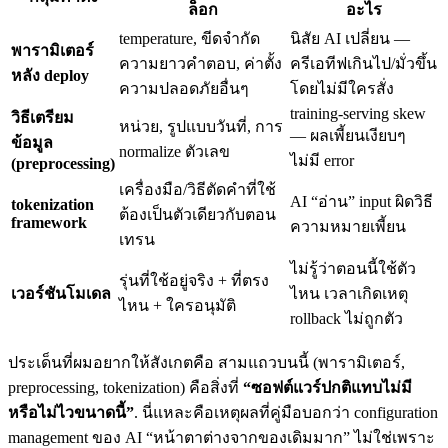
ล็อก
อะไร
temperature, ขีดจำกัด
นิสัย AI เปลี่ยน —
พารามิเตอร์
ความยาวคำตอบ, ค่าตั้ง
ครีเอทีฟเกินไป/มั่วขึ้น
หลัง deploy
ความปลอดภัยอื่นๆ
โดยไม่มีใครสั่ง
training-serving skew
วิธีเตรียม
หน่วย, รูปแบบวันที่, การ
— ผลเพี้ยนเงียบๆ
ข้อมูล
normalize ตัวเลข
ไม่มี error
(preprocessing)
เครื่องมือ/วิธีตัดคำที่ใช้
AI “อ่าน” input ผิดวิธี
tokenization
ต้องเป็นตัวเดียวกับตอน
framework
ความหมายเพี้ยน
เทรน
ไม่รู้ว่าตอนนี้ใช้ตัว
รุ่นที่ใช้อยู่จริง + ที่ตรง
เวอร์ชันโมเดล
ไหน เวลาเกิดเหตุ
ไหน + ใครอนุมัติ
rollback ไม่ถูกตัว
ประเด็นที่ผมอยากให้สังเกตคือ สามแถวบนนี้ (พารามิเตอร์,
preprocessing, tokenization) คือสิ่งที่
“ซอฟต์แวร์ปกติแทบไม่มี
หรือไม่ไวขนาดนี้”
. นี่แหละคือเหตุผลที่คู่มือบอกว่า configuration
management ของ AI “หน้าตาต่างจากของเดิมมาก” ไม่ใช่เพราะ