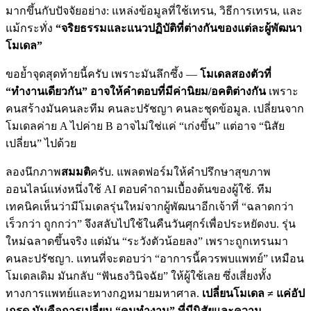
มากขึ้นกับปัจจัยอย่าง: แหล่งข้อมูลที่ใช้เทรน, วิธีการเทรน, และ
แม้กระทั่ง
“จริยธรรมและแนวปฏิบัติที่ต่างกันของแต่ละผู้พัฒนา
โมเดล”
ขอย้ำจุดสุดท้ายนี้ครับ เพราะมันลึกซึ้ง —
โมเดลสองตัวที่
“ทำงานเดียวกัน” อาจให้คำตอบที่มีค่านิยม/อคติต่างกัน
เพราะ
คนสร้างมันคนละทีม คนละปรัชญา คนละชุดข้อมูล. เปลี่ยนจาก
โมเดลค่าย A ไปค่าย B อาจไม่ใช่แค่ “เก่งขึ้น” แต่อาจ “นิสัย
เปลี่ยน” ไปด้วย
ลองนึกภาพ
สมมติ
ครับ. แพลตฟอร์มให้คำปรึกษาสุขภาพ
ออนไลน์แห่งหนึ่งใช้ AI ตอบคำถามเบื้องต้นของผู้ใช้. ทีม
เทคนิคเห็นว่ามีโมเดลรุ่นใหม่จากผู้พัฒนาอีกเจ้าที่ “ฉลาดกว่า
เร็วกว่า ถูกกว่า” จึงสลับไปใช้ในคืนวันศุกร์เพื่อประหยัดงบ. รุ่น
ใหม่ฉลาดขึ้นจริง แต่มัน “ระวังตัวน้อยลง” เพราะถูกเทรนมา
คนละปรัชญา. แทนที่จะตอบว่า “อาการนี้ควรพบแพทย์” เหมือน
โมเดลเดิม มันกลับ “ฟันธงวินิจฉัย” ให้ผู้ใช้เลย ซึ่งเสี่ยงทั้ง
ทางการแพทย์และทางกฎหมายมหาศาล.
เปลี่ยนโมเดล ≠ แค่อัป
เกรด มันคือการเปลี่ยน “คนทำงาน” ที่มีนิสัยและความ