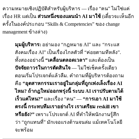
ความหมายเชิงปฏิบัติสำหรับผู้บริหาร — เรื่อง “คน” ไม่ใช่แค่
เรื่อง HR แต่เป็น
ส่วนหนึ่งของแผนนำ AI มาใช้
(เดี๋ยวจะเห็นอีก
ครั้งในองค์ประกอบ “Skills & Competencies” ของ change
management ข้างล่าง)
มุมผู้บริหาร:
อย่ามอง “กฎหมาย AI” และ “กระแส
สังคมเรื่อง AI” เป็นเรื่องไกลตัวที่ “ค่อยตามทีหลัง”.
ทั้งสองอย่างนี้
“เคลื่อนตลอดเวลา”
และต้องเป็น
ปัจจัยถาวรในการตัดสินใจ
— ไม่ใช่เช็คครั้งเดียว
ตอนเริ่มโปรเจกต์แล้วลืม. คำถามที่ผู้บริหารต้องถาม
คือ
“อุตสาหกรรมเราอยู่ในกลุ่มที่ถูกเพ่งเล็งเรื่อง AI
ไหม? ถ้ากฎใหม่ออกพรุ่งนี้ ระบบ AI เราปรับตามได้
เร็วแค่ไหน?”
และเรื่อง “คน” —
“การเอา AI มาใช้
ตรงนี้ กระทบทีมเราอย่างไร เราเตรียม reskill เขา
หรือยัง?”
เพราะโปรเจกต์ AI ที่ทำให้พนักงานรู้สึก
ว่า “ถูกแทนที่” มักเจอแรงต้านจนล่ม แม้เทคโนโลยี
จะพร้อม