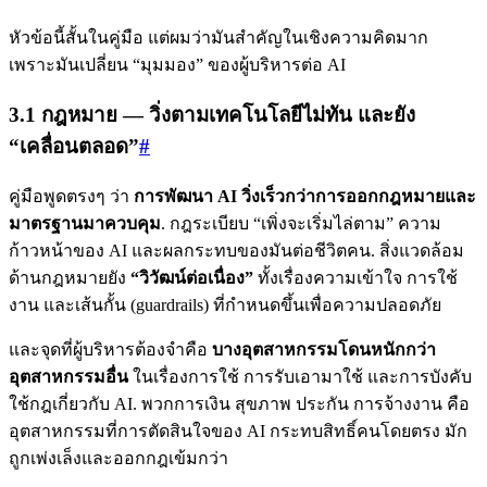
หัวข้อนี้สั้นในคู่มือ แต่ผมว่ามันสำคัญในเชิงความคิดมาก
เพราะมันเปลี่ยน “มุมมอง” ของผู้บริหารต่อ AI
3.1 กฎหมาย — วิ่งตามเทคโนโลยีไม่ทัน และยัง
“เคลื่อนตลอด”
#
คู่มือพูดตรงๆ ว่า
การพัฒนา AI วิ่งเร็วกว่าการออกกฎหมายและ
มาตรฐานมาควบคุม
. กฎระเบียบ “เพิ่งจะเริ่มไล่ตาม” ความ
ก้าวหน้าของ AI และผลกระทบของมันต่อชีวิตคน. สิ่งแวดล้อม
ด้านกฎหมายยัง
“วิวัฒน์ต่อเนื่อง”
ทั้งเรื่องความเข้าใจ การใช้
งาน และเส้นกั้น (guardrails) ที่กำหนดขึ้นเพื่อความปลอดภัย
และจุดที่ผู้บริหารต้องจำคือ
บางอุตสาหกรรมโดนหนักกว่า
อุตสาหกรรมอื่น
ในเรื่องการใช้ การรับเอามาใช้ และการบังคับ
ใช้กฎเกี่ยวกับ AI. พวกการเงิน สุขภาพ ประกัน การจ้างงาน คือ
อุตสาหกรรมที่การตัดสินใจของ AI กระทบสิทธิ์คนโดยตรง มัก
ถูกเพ่งเล็งและออกกฎเข้มกว่า