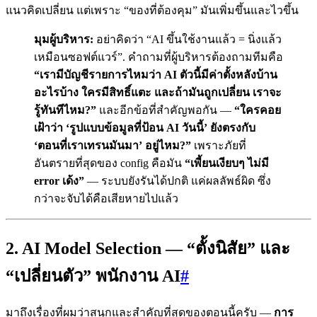
แนวคิดเปลี่ยน แต่เพราะ “ของที่ต้องคุม” มันเพิ่มขึ้นและไวขึ้น
มุมผู้บริหาร:
อย่าคิดว่า “AI ขึ้นใช้งานแล้ว = นิ่งแล้ว
เหมือนซอฟต์แวร์”. คำถามที่ผู้บริหารต้องถามทีมคือ
“เรามีบัญชีรายการไหมว่า AI ตัวนี้มีค่าตั้งหลังบ้าน
อะไรบ้าง ใครมีสิทธิ์แตะ และถ้ามันถูกเปลี่ยน เราจะ
รู้ทันทีไหม?”
และอีกข้อที่สำคัญพอกัน —
“ใครคอย
เฝ้าว่า ‘รูปแบบข้อมูลที่ป้อน AI วันนี้’ ยังตรงกับ
‘ตอนที่เราเทรนมันมา’ อยู่ไหม?”
เพราะภัยที่
อันตรายที่สุดของ config คือมัน
“เพี้ยนเงียบๆ ไม่มี
error เด้ง”
— ระบบยังรันได้ปกติ แค่ผลลัพธ์ผิด ซึ่ง
กว่าจะจับได้คือเสียหายไปแล้ว
2. AI Model Selection — “ตั้งนิสัย” และ
“เปลี่ยนตัว” พนักงาน AI
#
มาถึงเรื่องที่ผมว่าสนุกและสำคัญที่สุดของตอนนี้ครับ —
การ