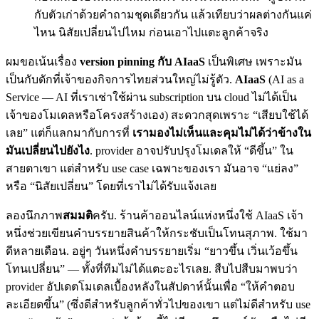
กับตัวเก่าด้วยคำถามชุดเดียวกัน แล้วเทียบว่าผลต่างกันแค่
ไหน นิสัยเปลี่ยนไปไหม ก่อนเอาไปแตะลูกค้าจริง
ผมขอเน้นเรื่อง
version pinning กับ AIaaS
เป็นพิเศษ เพราะมัน
เป็นกับดักที่เจ้าของกิจการไทยส่วนใหญ่ไม่รู้ตัว.
AIaaS
(AI as a
Service — AI ที่เราเช่าใช้ผ่าน subscription บน cloud ไม่ได้เป็น
เจ้าของโมเดลหรือโครงสร้างเอง) สะดวกสุดเพราะ “เสียบใช้ได้
เลย” แต่ก็แลกมากับการที่
เรามองไม่เห็นและคุมไม่ได้ว่าข้างใน
มันเปลี่ยนไปยังไง
. provider อาจปรับปรุงโมเดลให้ “ดีขึ้น” ใน
สายตาเขา แต่สำหรับ use case เฉพาะของเรา มันอาจ “แย่ลง”
หรือ “นิสัยเปลี่ยน” โดยที่เราไม่ได้รับแจ้งเลย
ลองนึกภาพ
สมมติ
ครับ. ร้านค้าออนไลน์แห่งหนึ่งใช้ AIaaS เจ้า
หนึ่งช่วยเขียนคำบรรยายสินค้าให้กระชับเป็นโทนสุภาพ. ใช้มา
ดีหลายเดือน. อยู่ๆ วันหนึ่งคำบรรยายเริ่ม “ยาวขึ้น เวิ่นเว้อขึ้น
โทนเปลี่ยน” — ทั้งที่ทีมไม่ได้แตะอะไรเลย. สืบไปสืบมาพบว่า
provider อัปเดตโมเดลเบื้องหลังในสัปดาห์นั้นเพื่อ “ให้คำตอบ
ละเอียดขึ้น” (ซึ่งดีสำหรับลูกค้าทั่วไปของเขา แต่ไม่ดีสำหรับ use