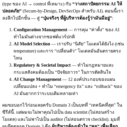
(type ของ AI → control ที่เหมาะ) กับ
“วางสถาปัตยกรรม AI ให้
ปลอดภัย”
(Secure-by-Design, DevSecOps สำหรับ AI). ตอนนี้เรา
ลงลึกไปอีกขั้น — สู่
“ปุ่มจริงๆ ที่ผู้บริหารต้องรู้ว่ามันมีอยู่”
:
Configuration Management
— การคุม “ค่าตั้ง” ของ AI
ทำไมมันต่างจากซอฟต์แวร์ปกติ
AI Model Selection
— เราปรับ “นิสัย” โมเดลได้ยังไง (เช่น
temperature) และการ “เปลี่ยนตัว” โมเดลมันอันตรายตรง
ไหน
Regulatory & Societal Impact
— ทำไมกฎหมายและ
กระแสสังคมต้องเป็น “ปัจจัยถาวร” ในการตัดสินใจ
AI Change Management
— 12 องค์ประกอบของแผน
เปลี่ยนแปลง + ทำไม “emergency fix” และ “rollback” ของ
AI มันยากกว่าระบบเดิมหลายเท่า
ผมขอบอกไว้ก่อนเลยครับ Domain 3 เป็นบทที่ “เทคนิคที่สุด” ใน
ซีรีส์นี้. แต่ผมจะไม่พาคุณไปเป็น data scientist (ไม่สอนสร้าง
โมเดล) และไม่พาไปเป็น auditor (ไม่สอนตรวจ checklist). มุมที่
ผมยึดตลอด Domain 3 คือ
ผู้บริหารต้องเข้าใจ “พอ” เพื่อเลือก