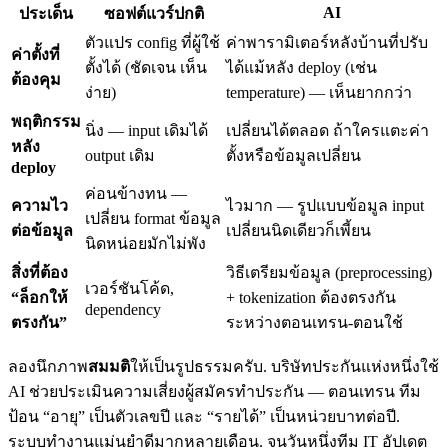
AI
ประเด็น
ซอฟต์แวร์ปกติ
ตัวแปร config ที่ผู้ใช้
ค่าพารามิเตอร์หลังบ้านที่ปรับ
ค่าตั้งที่
ตั้งได้ (ชัดเจน เห็น
ได้แม้หลัง deploy (เช่น
ต้องคุม
ง่าย)
temperature) — เห็นยากกว่า
พฤติกรรม
นิ่ง — input เดิมได้
เปลี่ยนได้ตลอด ถ้าใครแตะค่า
หลัง
output เดิม
ตั้งหรือข้อมูลเปลี่ยน
deploy
ค่อนข้างทน —
ความไว
ไวมาก — รูปแบบข้อมูล input
เปลี่ยน format ข้อมูล
ต่อข้อมูล
เปลี่ยนนิดเดียวก็เพี้ยน
นิดหน่อยมักไม่พัง
สิ่งที่ต้อง
วิธีเตรียมข้อมูล (preprocessing)
เวอร์ชันโค้ด,
“ล็อกให้
+ tokenization ต้องตรงกัน
dependency
ตรงกัน”
ระหว่างตอนเทรน-ตอนใช้
ลองนึกภาพ
สมมติ
ให้เป็นรูปธรรมครับ. บริษัทประกันแห่งหนึ่งใช้
AI ช่วยประเมินความเสี่ยงผู้สมัครทำประกัน — ตอนเทรน ทีม
ป้อน “อายุ” เป็นตัวเลขปี และ “รายได้” เป็นหน่วยบาทต่อปี.
ระบบทำงานแม่นยำดีมากหลายเดือน. จนวันหนึ่งทีม IT อัปเดต