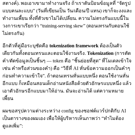
สตางค์). พอเอาเขามาทำงานจริง ถ้าเราดันป้อนข้อมูลที่ “จัดรูป
แบบคนละแบบ” (วันที่เขียนเป็น วัน/เดือน/ปี แทน) เขาก็จะงงและ
ทำงานเพี้ยน ทั้งที่ตัวเขาไม่ได้เปลี่ยน. ความไม่ตรงกันแบบนี้ใน
วงการเขาเรียกว่า “training-serving skew” (ตอนเทรนกับตอนใช้
ไม่ตรงกัน)
อีกตัวที่คู่มือระบุชัดคือ
tokenization framework
ต้องเป็นตัว
เดียวกันทั้งตอนเทรนและตอนใช้งานจริง.
Tokenization
(การตัด
คำ/ตัดข้อมูลเป็นชิ้นๆ — token คือ “ชิ้นย่อยที่สุด” ที่โมเดลเข้าใจ
เช่น คำหรือส่วนของคำ) คือ “วิธีที่ AI หั่นข้อความออกเป็นคำๆ
ก่อนทำความเข้าใจ”. ถ้าตอนเทรนหั่นแบบหนึ่ง ตอนใช้งานหั่น
อีกแบบ ก็เหมือนสอนเด็กอ่านหนังสือด้วยตัวอักษรแบบหนึ่ง แล้ว
เอาตัวอักษรอีกแบบมาให้อ่าน. มันจะอ่านได้ แต่ความหมาย
เพี้ยน
ผมขอสรุปความต่างระหว่าง config ของซอฟต์แวร์ปกติกับ AI
เป็นตารางของผมเอง เพื่อให้ผู้บริหารเห็นภาพว่า “ทำไมต้อง
ดูแลเพิ่ม”: