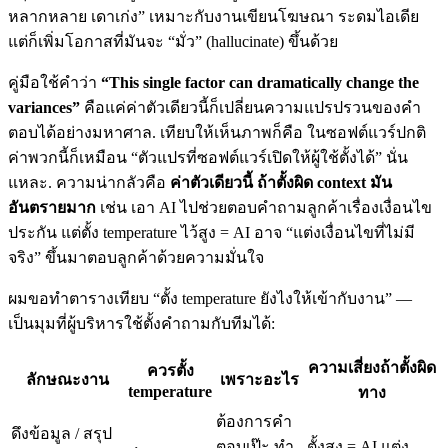
หลากหลาย เดาเก่ง” เหมาะกับงานเขียนโฆษณา ระดมไอเดีย
แต่ก็เพิ่มโอกาสที่มันจะ “มั่ว” (hallucinate) ขึ้นด้วย
คู่มือใช้คำว่า
“This single factor can dramatically change the
variances”
คือแค่ค่าตัวเดียวนี้ก็เปลี่ยนความแปรปรวนของคำ
ตอบได้อย่างมหาศาล. เทียบให้เห็นภาพก็คือ ในซอฟต์แวร์ปกติ
ค่าพวกนี้ก็เหมือน “ตัวแปรที่ซอฟต์แวร์เปิดให้ผู้ใช้ตั้งได้” นั่น
แหละ. ความน่ากลัวคือ
ค่าตัวเดียวนี้ ถ้าตั้งผิด context มัน
อันตรายมาก
เช่น เอา AI ไปช่วยตอบคำถามลูกค้าเรื่องเงื่อนไข
ประกัน แต่ตั้ง temperature ไว้สูง = AI อาจ “แต่งเงื่อนไขที่ไม่มี
จริง” ขึ้นมาตอบลูกค้าด้วยความมั่นใจ
ผมขอทำตารางเทียบ “ตั้ง temperature ยังไงให้เข้ากับงาน” —
เป็นมุมที่ผู้บริหารใช้ตั้งคำถามกับทีมได้:
ความเสี่ยงถ้าตั้งผิด
ควรตั้ง
ลักษณะงาน
เพราะอะไร
temperature
ทาง
ต้องการคำ
ดึงข้อมูล / สรุป
ตอบเป๊ะ ทำ
ตั้งสูง = AI แต่ง