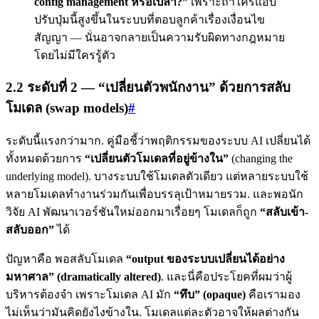
config management หรือเปล่า?”
เพราะถ้าใครแอบ
ปรับปุ่มนี้สูงขึ้นในระบบที่ตอบลูกค้าเรื่องเงื่อนไข
สัญญา — นั่นอาจกลายเป็นความรับผิดทางกฎหมาย
โดยไม่มีใครรู้ตัว
2.2 ระดับที่ 2 — “เปลี่ยนตัวพนักงาน” ด้วยการสลับ
โมเดล (swap models)
#
ระดับนี้แรงกว่ามาก. คู่มือชี้ว่าพฤติกรรมของระบบ AI เปลี่ยนได้
ทั้งหมดด้วยการ
“เปลี่ยนตัวโมเดลที่อยู่ข้างใน”
(changing the
underlying model). บางระบบใช้โมเดลตัวเดียว แต่หลายระบบใช้
หลายโมเดลทำงานร่วมกันเพื่อบรรลุเป้าหมายรวม. และพอนัก
วิจัย AI พัฒนาเวอร์ชันใหม่ออกมาเรื่อยๆ โมเดลก็ถูก
“สลับเข้า-
สลับออก”
ได้
ปัญหาคือ พอสลับโมเดล
“output ของระบบเปลี่ยนได้อย่าง
มหาศาล” (dramatically altered)
. และนี่คือประโยคที่ผมว่าผู้
บริหารต้องจำ เพราะโมเดล AI มัก
“ทึบ” (opaque)
คือเรามอง
ไม่เห็นว่ามันคิดยังไงข้างใน. โมเดลแต่ละตัวอาจให้ผลต่างกัน