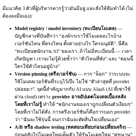
มีแนวคิด 3 ตัวที่ผู้บริหารควรรู้ว่ามันมีอยู่ และสั่งให้ทีมทำได้ (ไม่
ต้องลงมือเอง):
Model registry / model inventory (ทะเบียนโมเดล)
—
บัญชีกลางที่บันทึกว่า “องค์กรเราใช้โมเดลอะไรบ้าง
เวอร์ชันไหน ที่ตรงไหน ตั้งค่าอย่างไร ใครอนุมัติ”. นี่คือ
“ทะเบียนพนักงาน AI” ของเรา. ถ้าไม่มีทะเบียนนี้ — เวลา
เกิดปัญหา เราจะไม่รู้ด้วยซ้ำว่า “ตัวไหนที่พัง” และ “ตอนนี้
ใครใช้ตัวไหนอยู่บ้าง”
Version pinning (ตรึงเวอร์ชัน)
— การ “ล็อก” ว่าระบบจะ
ใช้โมเดลเวอร์ชันที่ระบุไว้เป๊ะ ไม่ใช่ “ตัวล่าสุดที่ provider
ปล่อยมา”. จุดนี้สำคัญมากกับ AI แบบ AIaaS (AI ที่เช่าใช้
ผ่าน cloud) เพราะ
provider อาจอัปเดตโมเดลเบื้องหลัง
โดยที่เราไม่รู้
ทำให้ “พนักงานของเราถูกเปลี่ยนตัวเงียบๆ”
โดยที่เราไม่ได้สั่ง. การตรึงเวอร์ชันก็คือการบอก provider
ว่า “ฉันจะใช้รุ่นนี้ จนกว่าฉันจะตัดสินใจเปลี่ยนเอง”
A/B หรือ shadow testing (ทดสอบเทียบก่อนเปลี่ยนจริง)
—
ก่อนสลับไปโมเดลใหม่เต็มตัว ให้รันโมเดลใหม่ “คู่ขนาน”