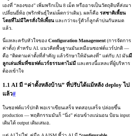
เองที่ “ลองของ” เพิ่มพริกเป็น 8 เม็ด หรืออาจเป็นวัตถุดิบที่ส่งมา
เปลี่ยนยี่ห้อ (พริกพันธุ์ใหม่เผ็ดกว่าเดิม). ผลก็คือ
รสชาติเพี้ยน
โดยที่ไม่มีใครสั่งให้เพี้ยน
และกว่าจะรู้ตัวก็ลูกค้าบ่นกันหมด
แล้ว.
นี่แหละครับหัวใจของ
Configuration Management
(การจัดการ
ค่าตั้ง) สำหรับ AI. แนวคิดพื้นฐานมันเหมือนซอฟต์แวร์ปกติ —
คือ “ติดตามค่าตั้งที่สำคัญ แล้วรักษาให้มันคงที่” แต่กับ AI มัน
มี
ลูกเล่นเพิ่มที่ซอฟต์แวร์ธรรมดาไม่มี
และตรงนี้แหละที่ผู้บริหาร
ต้องเข้าใจ
1.1 AI มี “ค่าตั้งหลังบ้าน” ที่ปรับได้แม้หลัง deploy ไป
แล้ว
#
ในซอฟต์แวร์ปกติ พอเราเขียนเสร็จ ทดสอบเสร็จ ปล่อยขึ้น
production — พฤติกรรมมันก็ “นิ่ง” ค่อนข้างแน่นอน ป้อน input
เดิมได้ output เดิมเสมอ.
แต่ AI ไม่ใช่. คู่มือ AAISM ชี้ว่า AI มี
“configurable