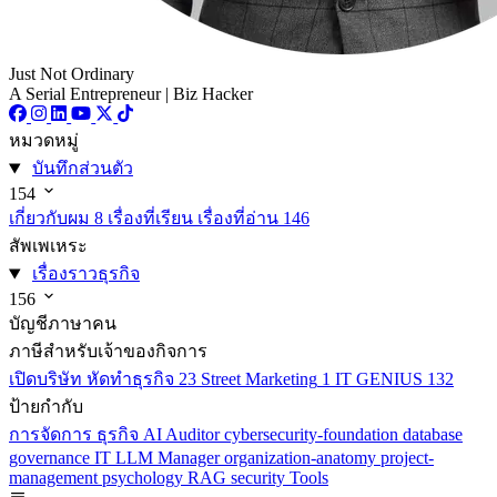
Just Not Ordinary
A Serial Entrepreneur | Biz Hacker
หมวดหมู่
บันทึกส่วนตัว
154
เกี่ยวกับผม
8
เรื่องที่เรียน เรื่องที่อ่าน
146
สัพเพเหระ
เรื่องราวธุรกิจ
156
บัญชีภาษาคน
ภาษีสำหรับเจ้าของกิจการ
เปิดบริษัท หัดทำธุรกิจ
23
Street Marketing
1
IT GENIUS
132
ป้ายกำกับ
การจัดการ
ธุรกิจ
AI
Auditor
cybersecurity-foundation
database
governance
IT
LLM
Manager
organization-anatomy
project-
management
psychology
RAG
security
Tools