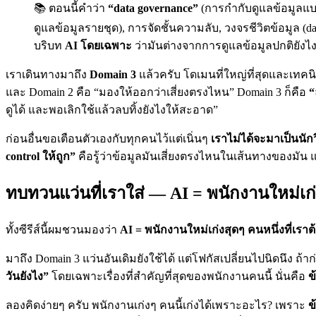
📚 ตอนนี้คำว่า
“data governance”
(การกำกับดูแลข้อมูลแบบ
ดูแลข้อมูลรายชุด), การจัดชั้นความลับ, วงจรชีวิตข้อมูล (dat
บริบท
AI โดยเฉพาะ
ว่ามันต่างจากการดูแลข้อมูลปกติยังไง
เราเดินทางมาถึง
Domain 3
แล้วครับ โดเมนที่ใหญ่ที่สุดและเทคนิคท
และ Domain 2 คือ “มองให้ออกว่าเสี่ยงตรงไหน” Domain 3 ก็คือ
“
ดูได้ และพอเลิกใช้แล้วลบทิ้งยังไงให้สะอาด”
ก่อนอื่นขอเตือนตัวเองกับทุกคนไว้แต่เนิ่นๆ
เราไม่ได้จะมาเป็นนักว
control ให้ถูก”
คือรู้ว่าข้อมูลมันเสี่ยงตรงไหนในเส้นทางของมั
ทบทวนแว่นที่เราใส่ — AI = พนักงานใหม่เก่ง
ทั้งซีรีส์นี้ผมชวนมองว่า
AI = พนักงานใหม่เก่งสุดๆ คนหนึ่งที่เราต
มาถึง Domain 3 แว่นอันเดิมยังใช้ได้ แต่โฟกัสเปลี่ยนไปนิดนึง ถ
วันยังไง”
โดยเฉพาะเรื่องที่สำคัญที่สุดของพนักงานคนนี้ นั่นคือ
ข
ลองคิดง่ายๆ ครับ พนักงานเก่งๆ คนนี้เก่งได้เพราะอะไร? เพราะ
ข