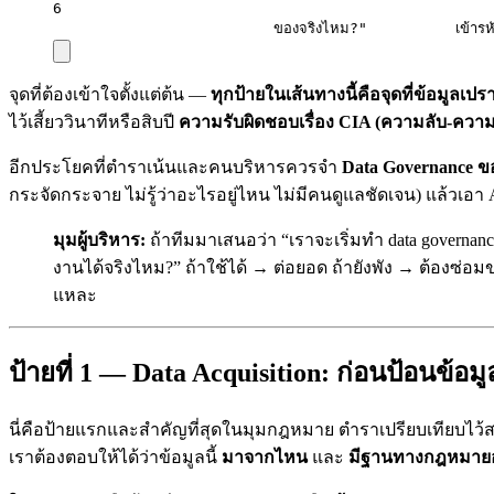
6
ของจริงไหม?"          เข้ารห
จุดที่ต้องเข้าใจตั้งแต่ต้น —
ทุกป้ายในเส้นทางนี้คือจุดที่ข้อมูลเปร
ไว้เสี้ยววินาทีหรือสิบปี
ความรับผิดชอบเรื่อง CIA (ความลับ-ความถ
อีกประโยคที่ตำราเน้นและคนบริหารควรจำ
Data Governance ขอ
กระจัดกระจาย ไม่รู้ว่าอะไรอยู่ไหน ไม่มีคนดูแลชัดเจน) แล้วเอา 
มุมผู้บริหาร:
ถ้าทีมมาเสนอว่า “เราจะเริ่มทำ data governa
งานได้จริงไหม?” ถ้าใช้ได้ → ต่อยอด ถ้ายังพัง → ต้องซ่
แหละ
ป้ายที่ 1 — Data Acquisition: ก่อนป้อนข้อ
นี่คือป้ายแรกและสำคัญที่สุดในมุมกฎหมาย ตำราเปรียบเทียบไว
เราต้องตอบให้ได้ว่าข้อมูลนี้
มาจากไหน
และ
มีฐานทางกฎหมายอ