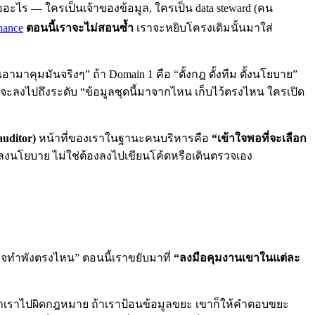
ะไร — ใครเป็นเจ้าของข้อมูล, ใครเป็น data steward (คน
nance
ตอนนี้เราจะไม่สอนซ้ำ
เราจะหยิบโครงเดิมนั้นมาใส่
งเอามาคุมมันจริงๆ” ถ้า Domain 1 คือ “ตั้งกฎ ตั้งทีม ตั้งนโยบาย”
ต่จะลงไปถึงระดับ “ข้อมูลชุดนี้มาจากไหน เก็บไว้ตรงไหน ใครเปิด
auditor)
หน้าที่ของเราในฐานะคนบริหารคือ
“เข้าใจพอที่จะเลือก
รลงนโยบาย ไม่ใช่ต้องลงไปเขียนโค้ดหรือเดินตรวจเอง
าอาจทำพังตรงไหน” ตอนนี้เราขยับมาที่
“ลงมือคุมงานเขาในแต่ละ
าก็พาเราไปผิดกฎหมาย ถ้าเราป้อนข้อมูลขยะ เขาก็ให้คำตอบขยะ