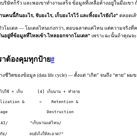
ับบริษัทก็รั่ว และพอเขาทำงานเสร็จ ข้อมูลที่เหลือค้างอยู่ในมือเข
นคนนี้กินอะไร, จับอะไร, เก็บอะไรไว้ และทิ้งอะไรยังไง”
ตลอดเส้น
บตัวโมเดล — โมเดลไหนเก่งกว่า, ตอบฉลาดแค่ไหน แต่ความจริงที่ค
มันอยู่ที่ข้อมูลที่ไหลเข้า-ไหลออกจากโมเดล”
เพราะฉะนั้นถ้าคุณจะล
ราต้องคุมทุกป้าย
#
ิตของข้อมูล (data life cycle) — ตั้งแต่ “เกิด” จนถึง “ตาย” ผมข
ไปใช้ + เก็บ      [4] เก็บนาน + ทำลาย
ilization &      →    Retention &
rage                Destruction
 AI/         "เก็บนานแค่ไหน/
ภัย/         ลบยังไงให้สะอาด?"