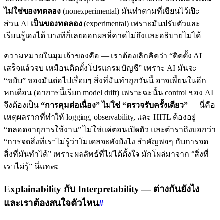
ไม่ใช่ของทดลอง
(nonexperimental) มันทำตามที่เขียนไว้เป๊ะ
ส่วน AI
เป็นของทดลอง
(experimental) เพราะมันปรับตัวและ
เรียนรู้เองได้ บางทีก็เลยออกผลที่คาดไม่ถึงและอธิบายไม่ได้
ความหมายในมุมเจ้าของคือ — เราต้องเลิกคิดว่า “ติดตั้ง AI
เสร็จแล้วจบ เหมือนติดตั้งโปรแกรมบัญชี” เพราะ AI มันจะ
“ขยับ” ของมันต่อไปเรื่อยๆ สิ่งที่มันทำถูกวันนี้ อาจเพี้ยนในอีก
หกเดือน (อาการนี้เรียก model drift) เพราะฉะนั้น control ของ AI
จึงต้องเป็น
“การคุมต่อเนื่อง” ไม่ใช่ “ตรวจรับครั้งเดียว”
— นี่คือ
เหตุผลรากที่ทำให้ logging, observability, และ HITL ต้องอยู่
“ตลอดอายุการใช้งาน” ไม่ใช่แค่ตอนเปิดตัว และตำราถึงบอกว่า
“การจดสิ่งที่เราไม่รู้ว่าโมเดลจะพังยังไง สำคัญพอๆ กับการจด
สิ่งที่มันทำได้” เพราะผลลัพธ์ที่ไม่ได้ตั้งใจ มักโผล่มาจาก “สิ่งที่
เราไม่รู้” นี่แหละ
Explainability กับ Interpretability — ต่างกันยังไง
และเราต้องสนใจตัวไหน
#