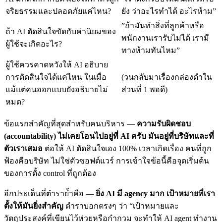
จริยธรรมและปลอดภัยแค่ไหน?
ยัง ว่าอะไรทำได้ อะไรห้าม”
”ถ้ามันทำสิ่งที่ลูกค้าหรือ
ถ้า AI ตัดสินใจขัดกับค่านิยมของ
พนักงานเรารับไม่ได้ เรามี
ผู้ใช้จะเกิดอะไร?
ทางห้ามทันไหม”
ผู้ใช้ควรคาดหวังให้ AI อธิบาย
การตัดสินใจได้แค่ไหน ในเมื่อ
(วนกลับมาเรื่องกล่องดำใน
แม้แต่คนออกแบบยังอธิบายไม่
ส่วนที่ 1 พอดี)
หมด?
ข้อแรกสำคัญที่สุดสำหรับคนบริหาร —
ความรับผิดชอบ
(accountability) ไม่เคยโอนไปอยู่ที่ AI ครับ มันอยู่ที่บริษัทและที่
ตัวเราเสมอ
ต่อให้ AI ตัดสินใจเอง 100% เวลาเกิดเรื่อง คนที่ถูก
ฟ้องคือบริษัท ไม่ใช่ตัวซอฟต์แวร์ การเข้าใจข้อนี้คือจุดเริ่มต้น
ของการตั้ง control ที่ถูกต้อง
อีกประเด็นที่ตำราย้ำคือ —
ยิ่ง AI มี agency มาก เป้าหมายที่เรา
ตั้งให้มันยิ่งสำคัญ
ตำราบอกตรงๆ ว่า “เป้าหมายและ
วัตถุประสงค์ที่เขียนไว้ห่วยหรือกำกวม จะทำให้ AI agent ทำงาน