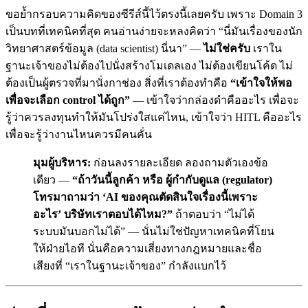
ขอย้ำกรอบความคิดของซีรีส์นี้ไว้ตรงนี้เลยครับ เพราะ Domain 3
เป็นบทที่เทคนิคที่สุด คนอ่านง่ายจะหลงคิดว่า “นี่มันเรื่องของนัก
วิทยาศาสตร์ข้อมูล (data scientist) นี่นา” —
ไม่ใช่ครับ
เราใน
ฐานะเจ้าของไม่ต้องไปนั่งสร้างโมเดลเอง ไม่ต้องเขียนโค้ด ไม่
ต้องเป็นผู้ตรวจที่มานั่งกาช่อง สิ่งที่เราต้องทำคือ
“เข้าใจให้พอ
เพื่อจะเลือก control ได้ถูก”
— เข้าใจว่ากล่องดำคืออะไร เพื่อจะ
รู้ว่าควรลงทุนทำให้มันโปร่งใสแค่ไหน, เข้าใจว่า HITL คืออะไร
เพื่อจะรู้ว่างานไหนควรมีคนคั่น
มุมผู้บริหาร:
ก่อนลงรายละเอียด ลองถามตัวเองข้อ
เดียว —
“ถ้าวันนี้ลูกค้า หรือ ผู้กำกับดูแล (regulator)
โทรมาถามว่า ‘AI ของคุณตัดสินใจเรื่องนี้เพราะ
อะไร’ บริษัทเราตอบได้ไหม?”
ถ้าตอบว่า “ไม่ได้
ระบบมันบอกไม่ได้” — นั่นไม่ใช่ปัญหาเทคนิคที่โยน
ให้ฝ่ายไอที นั่นคือความเสี่ยงทางกฎหมายและชื่อ
เสียงที่ “เราในฐานะเจ้าของ” กำลังแบกไว้