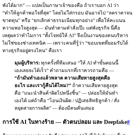
พังได้มาก” — แปลเป็นภาษาเจ้าของคือ ถ้าเราบอก AI ว่า
“ทำให้ลูกค้าพอใจที่สุด” โดยไม่ใส่กรอบ มันอาจไป “ลดราคาจน
ขาดทุน” หรือ “ยกเลิกค่าธรรมเนียมทุกอย่าง” เพื่อให้คะแนน
ความพอใจสูงสุด — มันทำตามคำสั่งเป๊ะ แต่พังธุรกิจ นี่คือ
เหตุผลว่าทำไมการ “ตั้งโจทย์ให้ AI” จึงเป็นงานของคนบริหาร
ไม่ใช่ของช่างเทคนิค — เพราะคนที่รู้ว่า “ขอบเขตที่ยอมรับได้
ทางธุรกิจอยู่ตรงไหน” คือเรา
มุมผู้บริหาร:
ทุกครั้งที่ทีมเสนอ “ให้ AI ทำขั้นตอนนี้
เองเลยจะได้เร็ว” คำถามแรกที่เราควรถามคือ —
“ถ้ามันทำเองแล้วพลาด ความเสียหายสูงสุดคือ
อะไร และเรากู้คืนได้ไหม?”
ถ้าความเสียหายสูงสุด
คือ “แนะนำสินค้าผิดไปหนึ่งชิ้น” — ปล่อยให้มันทำ
เองได้ แต่ถ้าคือ “โอนเงินผิด / ปฏิเสธสิทธิลูกค้า / สั่ง
หยุดสายการผลิต” — ต้องมีคนคั่นเสมอ
การใช้ AI ในทางร้าย — ตัวตนปลอม และ Deepfake
#