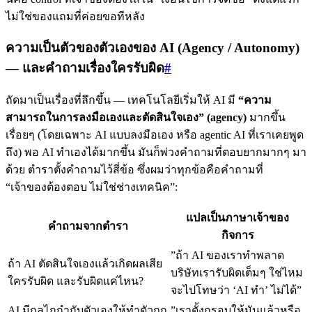
ไม่ใช่ของแถมที่ค่อยขอทีหลัง
ความเป็นตัวของตัวเองของ AI (Agency / Autonomy)
— และคำถามเรื่องใครรับผิด
#
ถัดมาเป็นเรื่องที่ลึกขึ้น — เทคโนโลยีเริ่มให้ AI มี
“ความ
สามารถในการลงมือเองและตัดสินใจเอง” (agency)
มากขึ้น
เรื่อยๆ (โดยเฉพาะ AI แบบลงมือเอง หรือ agentic AI ที่เราเคยพูด
ถึง) พอ AI ทำเองได้มากขึ้น มันก็พ่วงคำถามที่ตอบยากมากๆ มา
ด้วย ตำราตั้งคำถามไว้สี่ข้อ ซึ่งผมว่าทุกข้อคือคำถามที่
“เจ้าของต้องตอบ ไม่ใช่ช่างเทคนิค”:
แปลเป็นภาษาเจ้าของ
คำถามจากตำรา
กิจการ
”ถ้า AI ของเราทำพลาด
ถ้า AI ตัดสินใจเองแล้วเกิดผลเสีย
บริษัทเรารับผิดเต็มๆ ใช่ไหม
ใครรับผิด และรับผิดแค่ไหน?
จะไปโทษว่า ‘AI ทำ’ ไม่ได้”
AI มีกลไกกำกับตัวเองให้ทำตัวถูก
”เราตั้งกรอบให้มันแล้วหรือ