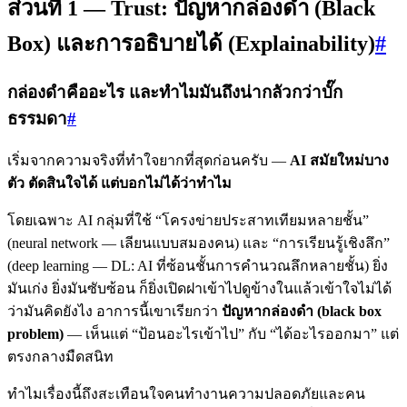
ส่วนที่ 1 — Trust: ปัญหากล่องดำ (Black
Box) และการอธิบายได้ (Explainability)
#
กล่องดำคืออะไร และทำไมมันถึงน่ากลัวกว่าบั๊ก
ธรรมดา
#
เริ่มจากความจริงที่ทำใจยากที่สุดก่อนครับ —
AI สมัยใหม่บาง
ตัว ตัดสินใจได้ แต่บอกไม่ได้ว่าทำไม
โดยเฉพาะ AI กลุ่มที่ใช้ “โครงข่ายประสาทเทียมหลายชั้น”
(neural network — เลียนแบบสมองคน) และ “การเรียนรู้เชิงลึก”
(deep learning — DL: AI ที่ซ้อนชั้นการคำนวณลึกหลายชั้น) ยิ่ง
มันเก่ง ยิ่งมันซับซ้อน ก็ยิ่งเปิดฝาเข้าไปดูข้างในแล้วเข้าใจไม่ได้
ว่ามันคิดยังไง อาการนี้เขาเรียกว่า
ปัญหากล่องดำ (black box
problem)
— เห็นแต่ “ป้อนอะไรเข้าไป” กับ “ได้อะไรออกมา” แต่
ตรงกลางมืดสนิท
ทำไมเรื่องนี้ถึงสะเทือนใจคนทำงานความปลอดภัยและคน