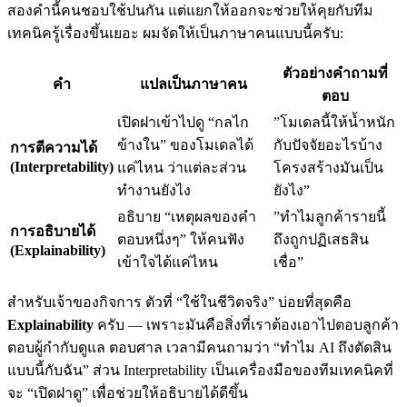
สองคำนี้คนชอบใช้ปนกัน แต่แยกให้ออกจะช่วยให้คุยกับทีม
เทคนิครู้เรื่องขึ้นเยอะ ผมจัดให้เป็นภาษาคนแบบนี้ครับ:
ตัวอย่างคำถามที่
คำ
แปลเป็นภาษาคน
ตอบ
เปิดฝาเข้าไปดู “กลไก
”โมเดลนี้ให้น้ำหนัก
ข้างใน” ของโมเดลได้
กับปัจจัยอะไรบ้าง
การตีความได้
(Interpretability)
แค่ไหน ว่าแต่ละส่วน
โครงสร้างมันเป็น
ทำงานยังไง
ยังไง”
อธิบาย “เหตุผลของคำ
”ทำไมลูกค้ารายนี้
การอธิบายได้
ตอบหนึ่งๆ” ให้คนฟัง
ถึงถูกปฏิเสธสิน
(Explainability)
เข้าใจได้แค่ไหน
เชื่อ”
สำหรับเจ้าของกิจการ ตัวที่ “ใช้ในชีวิตจริง” บ่อยที่สุดคือ
Explainability
ครับ — เพราะมันคือสิ่งที่เราต้องเอาไปตอบลูกค้า
ตอบผู้กำกับดูแล ตอบศาล เวลามีคนถามว่า “ทำไม AI ถึงตัดสิน
แบบนี้กับฉัน” ส่วน Interpretability เป็นเครื่องมือของทีมเทคนิคที่
จะ “เปิดฝาดู” เพื่อช่วยให้อธิบายได้ดีขึ้น