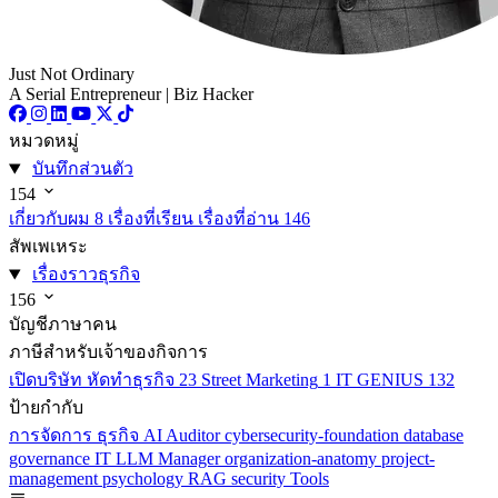
Just Not Ordinary
A Serial Entrepreneur | Biz Hacker
หมวดหมู่
บันทึกส่วนตัว
154
เกี่ยวกับผม
8
เรื่องที่เรียน เรื่องที่อ่าน
146
สัพเพเหระ
เรื่องราวธุรกิจ
156
บัญชีภาษาคน
ภาษีสำหรับเจ้าของกิจการ
เปิดบริษัท หัดทำธุรกิจ
23
Street Marketing
1
IT GENIUS
132
ป้ายกำกับ
การจัดการ
ธุรกิจ
AI
Auditor
cybersecurity-foundation
database
governance
IT
LLM
Manager
organization-anatomy
project-
management
psychology
RAG
security
Tools