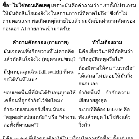
ซื้อ” ไม่ใช่ตอนเกิดเหตุ
เพราะมันคือคำถามว่า “เราตั้งโปรแกรม
ให้มันตัดสินใจเองยังไงในสถานการณ์ที่คาดไม่ถึง” ซึ่งถ้าไม่
ถามตอนแรก พอเกิดเหตุก็สายไปแล้ว ผมจัดเป็นคำถามคัดกรอง
ก่อนเอา AI กายภาพเข้ามาครับ:
คำถามคัดกรอง (กายภาพ)
ทำไมต้องถาม
มันเจอคน/สิ่งกีดขวางที่ไม่คาดคิด
นี่คือเสี้ยววินาทีที่ตัดสินว่า
แล้วตัดสินใจยังไง (หยุด/หลบ/ชน)?
“เกิดอุบัติเหตุหรือไม่”
ต้องมีทางให้คน “เบรกมือ”
มีปุ่มหยุดฉุกเฉิน (kill switch) ที่คน
ได้เสมอ ไม่ปล่อยให้มันวิ่ง
กดได้ทันทีไหม?
จนจบเอง
ขอบเขตพื้นที่ที่มันได้รับอนุญาตให้
จำกัดพื้นที่ = จำกัดความ
เคลื่อนที่ถูกจำกัดไว้ชัดไหม?
เสียหายสูงสุด
ถ้าระบบเซนเซอร์เพี้ยน มันจะ
ระบบที่ดีต้อง fail-safe คือ
“หยุดอย่างปลอดภัย” หรือ “ทำงาน
พังแล้วหยุด ไม่ใช่พังแล้ว
ต่อทั้งที่ตาบอด”?
วิ่งมั่ว
นี่คือ control ที่เจ้าของต้องใส่ใน “เงื่อนไขการจัดซื้อ” ตั้งแต่แรก