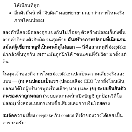
ให้เนียนที่สุด
อีกตัวมีหน้าที่ “จับผิด” คอยพยายามแยกว่าภาพไหนจริง
ภาพไหนปลอม
สองตัวนี้ลองผิดลองถูกแข่งกันไปเรื่อยๆ ตัวสร้างปลอมก็เก่งขึ้น
จากคำติของตัวจับผิด จนสุดท้าย
มันสร้างภาพปลอมที่เนียนจน
แม้แต่ผู้เชี่ยวชาญที่เป็นคนก็ดูไม่ออก
— นี่คือสาเหตุที่ deepfake
น่ากลัวขึ้นทุกวัน เพราะมันถูกฝึกให้ “ชนะคนที่จับผิด” มาตั้งแต่
ต้น
ในมุมเจ้าของกิจการไทย deepfake แปลเป็นความเสี่ยงจริงสอง
แบบ —
(ก) คนปลอมเป็นเรา
(ปลอมเสียง CEO โทรสั่งโอนเงิน,
ปลอมวิดีโอผู้บริหารพูดเรื่องเสียๆ หาย) และ
(ข) ระบบยืนยันตัว
ตนของเราถูกหลอก
(ระบบสแกนหน้าเปิดบัญชี ถูกป้อนวิดีโอ
ปลอม) ทั้งสองแบบกระทบชื่อเสียงและการเงินโดยตรง
ผมจัดความเสี่ยง deepfake กับ control ที่เจ้าของวางได้เลย เป็น
ตารางครับ: