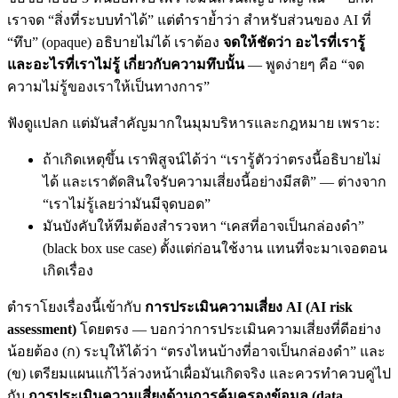
เราจด “สิ่งที่ระบบทำได้” แต่ตำราย้ำว่า สำหรับส่วนของ AI ที่
“ทึบ” (opaque) อธิบายไม่ได้ เราต้อง
จดให้ชัดว่า อะไรที่เรารู้
และอะไรที่เราไม่รู้ เกี่ยวกับความทึบนั้น
— พูดง่ายๆ คือ “จด
ความไม่รู้ของเราให้เป็นทางการ”
ฟังดูแปลก แต่มันสำคัญมากในมุมบริหารและกฎหมาย เพราะ:
ถ้าเกิดเหตุขึ้น เราพิสูจน์ได้ว่า “เรารู้ตัวว่าตรงนี้อธิบายไม่
ได้ และเราตัดสินใจรับความเสี่ยงนี้อย่างมีสติ” — ต่างจาก
“เราไม่รู้เลยว่ามันมีจุดบอด”
มันบังคับให้ทีมต้องสำรวจหา “เคสที่อาจเป็นกล่องดำ”
(black box use case) ตั้งแต่ก่อนใช้งาน แทนที่จะมาเจอตอน
เกิดเรื่อง
ตำราโยงเรื่องนี้เข้ากับ
การประเมินความเสี่ยง AI (AI risk
assessment)
โดยตรง — บอกว่าการประเมินความเสี่ยงที่ดีอย่าง
น้อยต้อง (ก) ระบุให้ได้ว่า “ตรงไหนบ้างที่อาจเป็นกล่องดำ” และ
(ข) เตรียมแผนแก้ไว้ล่วงหน้าเผื่อมันเกิดจริง และควรทำควบคู่ไป
กับ
การประเมินความเสี่ยงด้านการคุ้มครองข้อมูล (data