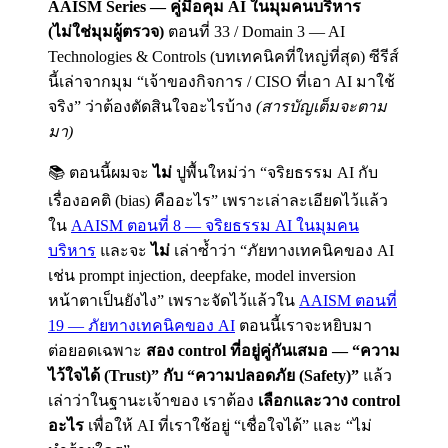
AAISM Series — คู่มือคุม AI ในมุมคนบริหาร
(ไม่ใช่มุมผู้ตรวจ)
ตอนที่ 33 / Domain 3 — AI
Technologies & Controls (บทเทคนิคที่ใหญ่ที่สุด) ซีรีส์
นี้เล่าจากมุม “เจ้าของกิจการ / CISO ที่เอา AI มาใช้
จริง” ว่าต้องตัดสินใจอะไรบ้าง
(สารบัญเต็มจะตาม
มา)
📚 ตอนนี้ผมจะ
ไม่
ปูพื้นใหม่ว่า “จริยธรรม AI กับ
เรื่องอคติ (bias) คืออะไร” เพราะเล่าละเอียดไว้แล้ว
ใน
AAISM ตอนที่ 8 — จริยธรรม AI ในมุมคน
บริหาร
และจะ
ไม่
เล่าซ้ำว่า “ภัยทางเทคนิคของ AI
เช่น prompt injection, deepfake, model inversion
หน้าตาเป็นยังไง” เพราะจัดไว้แล้วใน
AAISM ตอนที่
19 — ภัยทางเทคนิคของ AI
ตอนนี้เราจะหยิบมา
ต่อยอดเฉพาะ
สอง control ที่อยู่คู่กันเสมอ — “ความ
ไว้ใจได้ (Trust)” กับ “ความปลอดภัย (Safety)”
แล้ว
เล่าว่าในฐานะเจ้าของ เราต้อง
เลือกและวาง control
อะไร
เพื่อให้ AI ที่เราใช้อยู่ “เชื่อใจได้” และ “ไม่