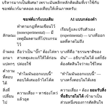
บริหารมากเป็นพิเศษ? เพราะมันพลิกหลักคิดเดิมที่เราใช้กับ
ซอฟต์แวร์มาตลอด ลองเทียบให้เห็นภาพครับ:
ซอฟต์แวร์แบบเดิม
AI แบบกล่องดำ
ทำตามกฎที่คนเขียนไว้
เรียนรู้และปรับตัวเอง
(nonexperimental) — มี
ลักษณะ
(experimental) — บางทีออก
เหตุมีผลตามที่โปรแกรม
ผลที่คาดไม่ถึง
ไว้
ถ้าผลอ
ถือว่าเป็น “บั๊ก” ต้องไล่หา
บางทีคือ “ธรรมชาติของ
อกมา
สาเหตุและแก้ให้ได้ก่อน
มัน” — อธิบายไม่ได้ แต่ก็ยัง
แปลกๆ
ปล่อยใช้
ต้องตัดสินใจว่าจะใช้ไหม
คำถาม
”ทำไมมันออกแบบนี้”
”ทำไมมันออกแบบนี้” —
ที่ตอบ
ตอบได้เสมอถ้าไล่โค้ด
บางครั้งตอบไม่ได้เลย
ได้
สิ่งที่
ความเสี่ยง = ต้อง
ยอมรับสิ่ง
ความเสี่ยง = หาช่องโหว่
เปลี่ยน
ที่อธิบายไม่ได้
เข้ามาเป็น
แล้วอุด
ไป
ส่วนหนึ่งของการตัดสินใจ