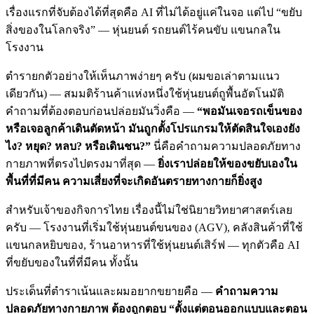
เรื่องแรกที่จับต้องได้ที่สุดคือ AI ที่ไม่ได้อยู่แค่ในจอ แต่ไป “ขยับ
สิ่งของในโลกจริง” — หุ่นยนต์ รถยนต์ไร้คนขับ แขนกลใน
โรงงาน
ตำรายกตัวอย่างให้เห็นภาพง่ายๆ ครับ (ผมขอเล่าตามแนว
เดียวกัน) — สมมติร้านค้าแห่งหนึ่งใช้หุ่นยนต์ถูพื้นอัตโนมัติ
คำถามที่ต้องตอบก่อนปล่อยมันวิ่งคือ —
“พอมันเจอรถเข็นของ
หรือเจอลูกค้าเดินตัดหน้า มันถูกตั้งโปรแกรมให้ตัดสินใจเองยัง
ไง? หยุด? หลบ? หรือเดินชน?”
นี่คือคำถามความปลอดภัยทาง
กายภาพที่ตรงไปตรงมาที่สุด —
ยิ่งเราปล่อยให้ของขยับเองใน
พื้นที่ที่มีคน ความเสี่ยงที่จะเกิดอันตรายทางกายก็ยิ่งสูง
สำหรับเจ้าของกิจการไทย เรื่องนี้ไม่ใช่นิยายวิทยาศาสตร์เลย
ครับ — โรงงานที่เริ่มใช้หุ่นยนต์ขนของ (AGV), คลังสินค้าที่ใช้
แขนกลหยิบของ, ร้านอาหารที่ใช้หุ่นยนต์เสิร์ฟ — ทุกตัวคือ AI
ที่ขยับของในที่ที่มีคน ทั้งนั้น
ประเด็นที่ตำราเน้นและผมอยากขยายคือ —
คำถามความ
ปลอดภัยทางกายภาพ ต้องถูกตอบ “ตั้งแต่ตอนออกแบบและตอน