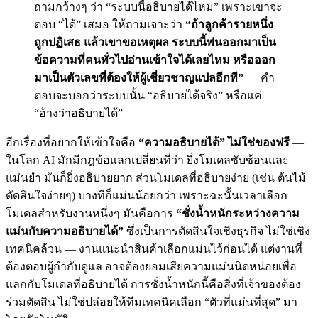
ถามกว้างๆ ว่า “ระบบนี้อธิบายได้ไหม” เพราะเขาจะ
ตอบ “ได้” เสมอ ให้ถามเจาะว่า
“ถ้าลูกค้ารายหนึ่ง
ถูกปฏิเสธ แล้วเขาขอเหตุผล ระบบนี้พ่นออกมาเป็น
ข้อความที่คนทั่วไปอ่านเข้าใจได้เลยไหม หรือออก
มาเป็นตัวเลขที่ต้องให้ผู้เชี่ยวชาญแปลอีกที”
— คำ
ตอบจะบอกว่าระบบนั้น “อธิบายได้จริง” หรือแค่
“อ้างว่าอธิบายได้”
อีกเรื่องที่อยากให้เข้าใจคือ
“ความอธิบายได้” ไม่ใช่ของฟรี
—
ในโลก AI มักมีกฎข้อแลกเปลี่ยนที่ว่า ยิ่งโมเดลซับซ้อนและ
แม่นยำ มันก็ยิ่งอธิบายยาก ส่วนโมเดลที่อธิบายง่าย (เช่น ต้นไม้
ตัดสินใจง่ายๆ) บางทีก็แม่นน้อยกว่า เพราะฉะนั้นเวลาเลือก
โมเดลสำหรับงานหนึ่งๆ มันคือการ
“ชั่งน้ำหนักระหว่างความ
แม่นกับความอธิบายได้”
ซึ่งเป็นการตัดสินใจเชิงธุรกิจ ไม่ใช่เชิง
เทคนิคล้วน — งานแนะนำสินค้าเลือกแม่นไว้ก่อนได้ แต่งานที่
ต้องตอบผู้กำกับดูแล อาจต้องยอมเสียความแม่นนิดหน่อยเพื่อ
แลกกับโมเดลที่อธิบายได้ การชั่งน้ำหนักนี้คือสิ่งที่เจ้าของต้อง
ร่วมตัดสิน ไม่ใช่ปล่อยให้ทีมเทคนิคเลือก “ตัวที่แม่นที่สุด” มา