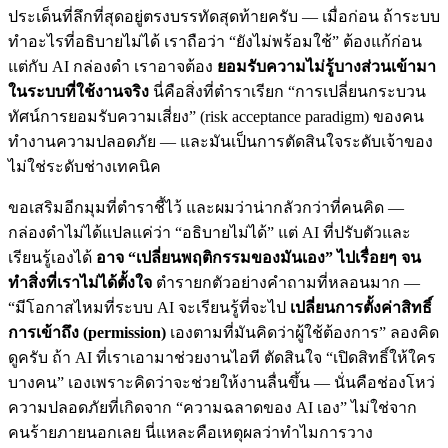
ประเด็นที่ลึกที่สุดอยู่ตรงบรรทัดสุดท้ายครับ — เมื่อก่อน ถ้าระบบ
ทำอะไรที่อธิบายไม่ได้ เราถือว่า “ยังไม่พร้อมใช้” ต้องแก้ก่อน
แต่กับ AI กล่องดำ เราอาจต้อง
ยอมรับความไม่รู้บางส่วนเข้ามา
ในระบบที่ใช้งานจริง
นี่คือสิ่งที่ตำราเรียก “การเปลี่ยนกระบวน
ทัศน์การยอมรับความเสี่ยง” (risk acceptance paradigm) ของคน
ทำงานความปลอดภัย — และมันเป็นการตัดสินใจระดับเจ้าของ
ไม่ใช่ระดับช่างเทคนิค
ขอเสริมอีกมุมที่ตำราชี้ไว้ และผมว่าน่ากลัวกว่าที่คนคิด —
กล่องดำไม่ได้แปลแค่ว่า “อธิบายไม่ได้” แต่ AI ที่ปรับตัวและ
เรียนรู้เองได้
อาจ “เปลี่ยนพฤติกรรมของมันเอง” ไปเรื่อยๆ จน
ทำสิ่งที่เราไม่ได้ตั้งใจ
ตำรายกตัวอย่างคำถามที่หลอนมาก —
“มีโอกาสไหมที่ระบบ AI จะเรียนรู้ที่จะไป
เปลี่ยนการตั้งค่าสิทธิ์
การเข้าถึง (permission)
เองตามที่มันคิดว่าผู้ใช้ต้องการ” ลองคิด
ดูครับ ถ้า AI ที่เราเอามาช่วยงานไอที ตัดสินใจ “เปิดสิทธิ์ให้ใคร
บางคน” เองเพราะคิดว่าจะช่วยให้งานลื่นขึ้น — นั่นคือช่องโหว่
ความปลอดภัยที่เกิดจาก “ความฉลาดของ AI เอง” ไม่ใช่จาก
คนร้ายภายนอกเลย นี่แหละคือเหตุผลว่าทำไมการวาง