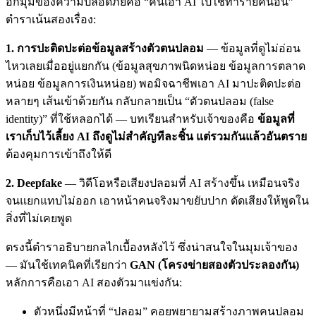
อีกมุมของความปลอดภัยคือ “คนเอา AI ไปใช้ทำร้ายคนอื่น”
ตำราเน้นสองเรื่อง:
1. การปะติดปะต่อข้อมูลสร้างตัวตนปลอม
— ข้อมูลที่ดูไม่อ่อน
ไหวเลยเมื่ออยู่แยกกัน (ข้อมูลสุขภาพนิดหน่อย ข้อมูลการตลาด
หน่อย ข้อมูลการเงินหน่อย) พอมิจฉาชีพเอา AI มาปะติดปะต่อ
หลายๆ เส้นเข้าด้วยกัน กลับกลายเป็น “ตัวตนปลอม (false
identity)” ที่ใช้หลอกได้ — บทเรียนสำหรับเจ้าของคือ
ข้อมูลที่
เราเก็บไว้เลี้ยง AI ถึงดูไม่สำคัญทีละชิ้น แต่รวมกันแล้วอันตราย
ต้องคุมการเข้าถึงให้ดี
2. Deepfake
— วิดีโอหรือเสียงปลอมที่ AI สร้างขึ้น เหมือนจริง
จนแยกแทบไม่ออก เอาหน้าคนจริงมาขยับปาก ดัดเสียงให้พูดใน
สิ่งที่ไม่เคยพูด
ตรงนี้ตำราอธิบายกลไกเบื้องหลังไว้ ซึ่งน่าสนใจในมุมเจ้าของ
— มันใช้เทคนิคที่เรียกว่า
GAN (โครงข่ายสองตัวประลองกัน)
หลักการคือเอา AI สองตัวมาแข่งกัน:
ตัวหนึ่งมีหน้าที่ “ปลอม” คอยพยายามสร้างภาพคนปลอม