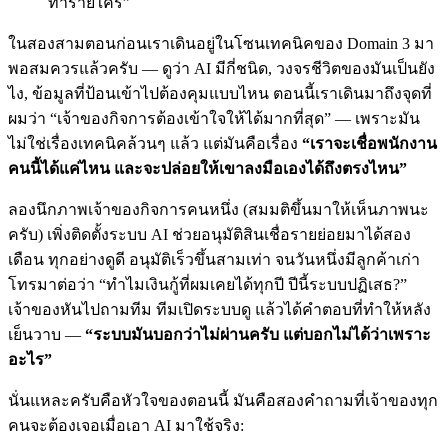
ทำร้ายใคร”
ในสองสามตอนก่อนเราเดินอยู่ในโซนเทคนิคของ Domain 3 มา
พอสมควรแล้วครับ — ดูว่า AI มีกี่ชนิด, วงจรชีวิตของมันเป็นยัง
ไง, ข้อมูลที่ป้อนเข้าไปต้องคุมแบบไหน ตอนนี้เราเดินมาถึงจุดที่
ผมว่า “เจ้าของกิจการต้องเข้าใจให้ได้มากที่สุด” — เพราะมัน
ไม่ใช่เรื่องเทคนิคล้วนๆ แล้ว แต่มันคือเรื่อง
“เราจะเชื่อพนักงาน
คนนี้ได้แค่ไหน และจะปล่อยให้เขาลงมือเองได้ถึงตรงไหน”
ลองนึกภาพเจ้าของกิจการคนหนึ่ง (สมมติขึ้นมาให้เห็นภาพนะ
ครับ) เพิ่งติดตั้งระบบ AI ช่วยอนุมัติสินเชื่อรายย่อยมาได้สอง
เดือน ทุกอย่างดูดี อนุมัติเร็วขึ้นสามเท่า จนวันหนึ่งมีลูกค้าเก่า
โทรมาต่อว่า “ทำไมเงินกู้ที่ผมเคยได้ทุกปี ปีนี้ระบบปฏิเสธ?”
เจ้าของหันไปถามทีม ทีมเปิดระบบดู แล้วได้คำตอบที่ทำให้หลัง
เย็นวาบ —
“ระบบมันบอกว่าไม่ผ่านครับ แต่บอกไม่ได้ว่าเพราะ
อะไร”
นั่นแหละครับคือหัวใจของตอนนี้ มันคือสองคำถามที่เจ้าของทุก
คนจะต้องเจอเมื่อเอา AI มาใช้จริง: