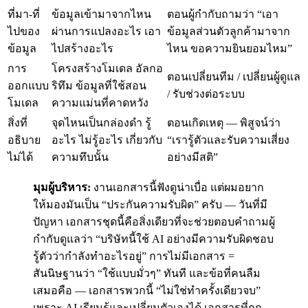
ที่มา-ที่
ข้อมูลเข้ามาจากไหน
ตอนผู้กำกับถามว่า “เอา
ไปของ
ผ่านการแปลงอะไร เอา
ข้อมูลส่วนตัวลูกค้ามาจาก
ข้อมูล
ไปสร้างอะไร
ไหน ขอความยินยอมไหม”
การ
โครงสร้างโมเดล อัลกอ
ตอนเปลี่ยนทีม / เปลี่ยนผู้ดูแล
ออกแบบ
ริทึม ข้อมูลที่ใช้สอน
/ รับช่วงต่อระบบ
โมเดล
ความแม่นที่คาดหวัง
สิ่งที่
จุดไหนเป็นกล่องดำ รู้
ตอนเกิดเหตุ — พิสูจน์ว่า
อธิบาย
อะไร ไม่รู้อะไร เกี่ยวกับ
“เรารู้ตัวและรับความเสี่ยง
ไม่ได้
ความทึบนั้น
อย่างมีสติ”
มุมผู้บริหาร:
งานเอกสารนี้ฟังดูน่าเบื่อ แต่ผมอยาก
ให้มองมันเป็น “ประกันความรับผิด” ครับ — วันที่มี
ปัญหา เอกสารชุดนี้คือสิ่งเดียวที่จะช่วยตอบคำถามผู้
กำกับดูแลว่า “บริษัทนี้ใช้ AI อย่างมีความรับผิดชอบ
รู้ตัวว่ากำลังทำอะไรอยู่” การไม่มีเอกสาร =
สันนิษฐานว่า “ใช้แบบมั่วๆ” ทันที และข้อที่คนลืม
เสมอคือ — เอกสารพวกนี้ “ไม่ใช่ทำครั้งเดียวจบ”
เพราะ AI เรียนรู้และเปลี่ยนตัวเองได้ เอกสารที่ถูก