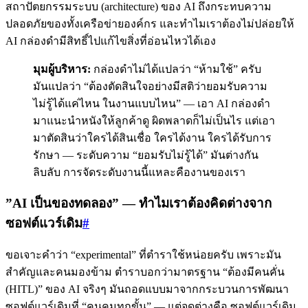
สถาปัตยกรรมระบบ (architecture) ของ AI ถึงกระทบความ
ปลอดภัยของทั้งเครือข่ายองค์กร และทำไมเราต้องไม่ปล่อยให้
AI กล่องดำมีสิทธิ์ไปแก้ไขสิ่งที่อ่อนไหวได้เอง
มุมผู้บริหาร:
กล่องดำไม่ได้แปลว่า “ห้ามใช้” ครับ
มันแปลว่า “ต้องตัดสินใจอย่างมีสติว่ายอมรับความ
ไม่รู้ได้แค่ไหน ในงานแบบไหน” — เอา AI กล่องดำ
มาแนะนำหนังให้ลูกค้าดู ผิดพลาดก็ไม่เป็นไร แต่เอา
มาตัดสินว่าใครได้สินเชื่อ ใครได้งาน ใครได้รับการ
รักษา — ระดับความ “ยอมรับไม่รู้ได้” มันต่างกัน
ลิบลับ การจัดระดับงานนี้แหละคืองานของเรา
”AI เป็นของทดลอง” — ทำไมเราต้องคิดต่างจาก
ซอฟต์แวร์เดิม
#
ขอเจาะคำว่า “experimental” ที่ตำราใช้หน่อยครับ เพราะมัน
สำคัญและคนมองข้าม ตำราบอกว่ามาตรฐาน “ต้องมีคนคั่น
(HITL)” ของ AI จริงๆ มันถอดแบบมาจากกระบวนการพัฒนา
ซอฟต์แวร์เดิมที่ “คนคุมทุกขั้น” — แต่จุดต่างคือ ซอฟต์แวร์เดิม