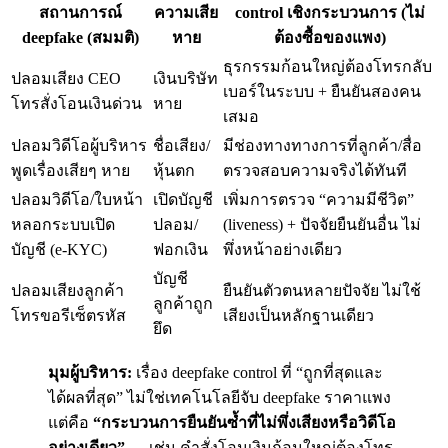
สถานการณ์
ความเสีย
control เชิงกระบวนการ (ไม่
deepfake (สมมติ)
หาย
ต้องซื้อของแพง)
ธุรกรรมก้อนใหญ่ต้องโทรกลับ
ปลอมเสียง CEO
เงินบริษัท
เบอร์ในระบบ + ยืนยันสองคน
โทรสั่งโอนเงินด่วน
หาย
เสมอ
ปลอมวิดีโอผู้บริหาร
ชื่อเสียง/
มีช่องทางทางการที่ลูกค้า/สื่อ
พูดเรื่องเสียๆ หาย
หุ้นตก
ตรวจสอบความจริงได้ทันที
ปลอมวิดีโอ/ใบหน้า
เปิดบัญชี
เพิ่มการตรวจ “ความมีชีวิต”
หลอกระบบเปิด
ปลอม/
(liveness) + ปัจจัยยืนยันอื่น ไม่
บัญชี (e-KYC)
ฟอกเงิน
พึ่งหน้าอย่างเดียว
บัญชี
ปลอมเสียงลูกค้า
ยืนยันตัวตนหลายปัจจัย ไม่ใช้
ลูกค้าถูก
โทรขอรีเซ็ตรหัส
เสียงเป็นหลักฐานเดียว
ยึด
มุมผู้บริหาร:
เรื่อง deepfake control ที่ “ถูกที่สุดและ
ได้ผลที่สุด” ไม่ใช่เทคโนโลยีจับ deepfake ราคาแพง
แต่คือ
“กระบวนการยืนยันซ้ำที่ไม่พึ่งเสียงหรือวิดีโอ
อย่างเดียว”
— เช่น คำสั่งโอนเงินก้อนใหญ่ต้องโทร