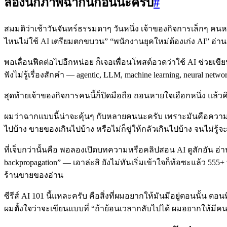
ลองนึกภาพฉากนี้ก่อนนะครับ
#
สมมติว่าเช้าวันจันทร์ธรรมดาๆ วันหนึ่ง เจ้าของกิจการเล็กๆ คนหน
ไหนไม่ใช้ AI เตรียมตกขบวน” “พนักงานยุคใหม่ต้องเก่ง AI” อ่านจบก็
พอเลื่อนฟีดต่อไปอีกหน่อย ก็เจอเพื่อนโพสต์อวดว่าใช้ AI ช่วยเขี
ฟังไม่รู้เรื่องสักคำ — agentic, LLM, machine learning, neural netw
สุดท้ายเจ้าของกิจการคนนี้ก็ปิดมือถือ ถอนหายใจเฮือกหนึ่ง แล้วคิ
ผมว่าฉากแบบนี้น่าจะคุ้นๆ กับหลายคนนะครับ เพราะมันคือความรู้สึ
ไปบ้าง ขายของเกินไปบ้าง หรือไม่ก็ขู่ให้กลัวเกินไปบ้าง จนไม่รู้
ที่เจ็บกว่านั้นคือ พอลองเปิดบทความหรือคลิปสอน AI ดูสักอัน อ
backpropagation” — เอาล่ะสิ ยังไม่ทันเริ่มเข้าใจก็ท้อซะแล้ว 5
ร้านขายของอ่าน
ซีรีส์ AI 101 นี้แหละครับ คือสิ่งที่ผมอยากให้มันมีอยู่ตอนนั้น ตอ
ผมตั้งใจว่าจะเขียนแบบที่ “ถ้าย้อนเวลากลับไปได้ ผมอยากให้มีคน