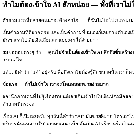
ทำไมต้องเข้าใจ AI สักหน่อย — ทั้งที่เราไม่
คำถามแรกที่หลายคนน่าจะค้างคาใจ — “ก็ฉันไม่ใช่โปรแกรมเมอร์
เป็นคำถามที่ดีมากครับ และเป็นคำถามที่ผมเองก็เคยถามตัวเองเป๊ะ
มันพาเราไปเสียเงินเสียเวลาแบบงงๆ ได้ง่ายมาก
ผมขอตอบตรงๆ ว่า —
คุณไม่จำเป็นต้องเข้าใจ AI ลึกถึงขั้นสร้าง
กระแสไฟ
แต่… มีคำว่า “แต่” อยู่ครับ คือถึงเราไม่ต้องรู้ลึกขนาดนั้น เราก็
ข้อแรก — ถ้าไม่เข้าใจ เราจะโดนหลอกขายง่ายมาก
ลองนึกภาพคนที่ไม่รู้เรื่องรถยนต์เลยเดินเข้าไปในเต็นท์รถมือสอ
คำถามที่ตรงจุด
เรื่อง AI ก็เป๊ะเลยครับ ทุกวันนี้คำว่า “AI” มันขายดีมาก ใครเอา
บริการนั่นแหละครับ) เอามาเสนอเนี่ย มันเป็น AI จริงๆ หรือเป็