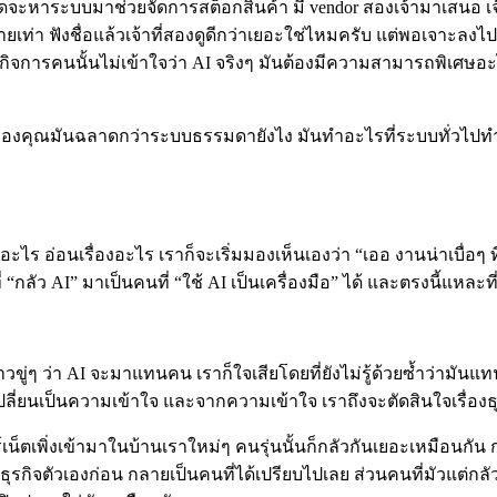
ิดจะหาระบบมาช่วยจัดการสต็อกสินค้า มี vendor สองเจ้ามาเสนอ เ
ท่า ฟังชื่อแล้วเจ้าที่สองดูดีกว่าเยอะใช่ไหมครับ แต่พอเจาะลงไ
องกิจการคนนั้นไม่เข้าใจว่า AI จริงๆ มันต้องมีความสามารถพิเศษอะ
บของคุณมันฉลาดกว่าระบบธรรมดายังไง มันทำอะไรที่ระบบทั่วไปท
ะไร อ่อนเรื่องอะไร เราก็จะเริ่มมองเห็นเองว่า “เออ งานน่าเบื่อๆ ที่
 “กลัว AI” มาเป็นคนที่ “ใช้ AI เป็นเครื่องมือ” ได้ และตรงนี้แห
ขู่ๆ ว่า AI จะมาแทนคน เราก็ใจเสียโดยที่ยังไม่รู้ด้วยซ้ำว่าม
ี่ยนเป็นความเข้าใจ และจากความเข้าใจ เราถึงจะตัดสินใจเรื่องธุร
ร์เน็ตเพิ่งเข้ามาในบ้านเราใหม่ๆ คนรุ่นนั้นก็กลัวกันเยอะเหมือนก
รกิจตัวเองก่อน กลายเป็นคนที่ได้เปรียบไปเลย ส่วนคนที่มัวแต่กลั