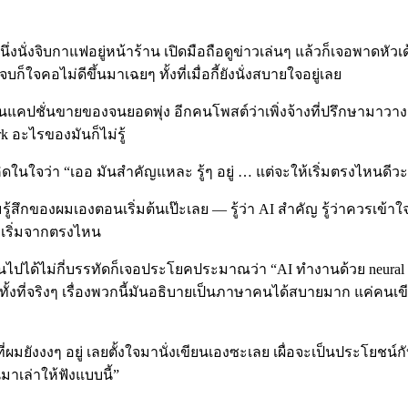
ึ่งนั่งจิบกาแฟอยู่หน้าร้าน เปิดมือถือดูข่าวเล่นๆ แล้วก็เจอพาดห
ใจคอไม่ดีขึ้นมาเฉยๆ ทั้งที่เมื่อกี้ยังนั่งสบายใจอยู่เลย
ยนแคปชั่นขายของจนยอดพุ่ง อีกคนโพสต์ว่าเพิ่งจ้างที่ปรึกษามาวางร
ork อะไรของมันก็ไม่รู้
ดในใจว่า “เออ มันสำคัญแหละ รู้ๆ อยู่ … แต่จะให้เริ่มตรงไหนดีวะเ
กของผมเองตอนเริ่มต้นเป๊ะเลย — รู้ว่า AI สำคัญ รู้ว่าควรเข้าใจ แ
จะเริ่มจากตรงไหน
่านไปได้ไม่กี่บรรทัดก็เจอประโยคประมาณว่า “AI ทำงานด้วย neural 
55+ ทั้งที่จริงๆ เรื่องพวกนี้มันอธิบายเป็นภาษาคนได้สบายมาก แค่ค
นที่ผมยังงงๆ อยู่ เลยตั้งใจมานั่งเขียนเองซะเลย เผื่อจะเป็นประโยชน์
มาเล่าให้ฟังแบบนี้”