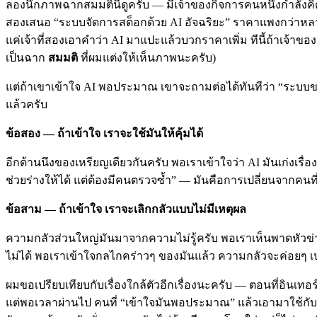
ลองนึกภาพฉากสมมตินี้ดูครับ — มีเจ้าของกิจการคนหนึ่งกำลังค
สองเสนอ “ระบบจัดการสต็อกด้วย AI อัจฉริยะ” ราคาแพงกว่าหลายเ
แค่เจ้าที่สองเอาคำว่า AI มาแปะแล้วบวกราคาเพิ่ม ทีนี้ถ้าเจ้าข
เป็นฉาก
สมมติ
ที่ผมแต่งให้เห็นภาพนะครับ)
แต่ถ้าเขาเข้าใจ AI พอประมาณ เขาจะถามต่อได้ทันทีว่า “ระบ
แล้วครับ
ข้อสอง — ถ้าเข้าใจ เราจะใช้มันให้คุ้มได้
อีกด้านนึงของเหรียญเดียวกันครับ พอเราเข้าใจว่า AI มันเก่งเรื่องอ
ช่วยร่างให้ได้ แต่ต้องมีคนตรวจซ้ำ” — มันคือการเปลี่ยนจากคนที่
ข้อสาม — ถ้าเข้าใจ เราจะเลิกกลัวแบบไม่มีเหตุผล
ความกลัวส่วนใหญ่มันมาจากความไม่รู้ครับ พอเราเห็นพาดหัวข่าว
ไม่ได้ พอเราเข้าใจกลไกคร่าวๆ ของมันแล้ว ความกลัวจะค่อยๆ เปล
ผมขอเปรียบเทียบกับเรื่องใกล้ตัวอีกเรื่องนะครับ — ตอนที่อินเทอ
แต่พอเวลาผ่านไป คนที่ “เข้าใจมันพอประมาณ” แล้วเอามาใช้กับธุ