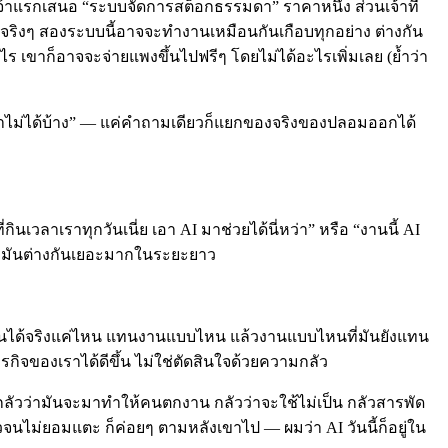
จ้าแรกเสนอ “ระบบจัดการสต็อกธรรมดา” ราคาหนึ่ง ส่วนเจ้าที่
ปจริงๆ สองระบบนี้อาจจะทำงานเหมือนกันเกือบทุกอย่าง ต่างกัน
ไร เขาก็อาจจะจ่ายแพงขึ้นไปฟรีๆ โดยไม่ได้อะไรเพิ่มเลย (ย้ำว่า
ำไม่ได้บ้าง” — แค่คำถามเดียวก็แยกของจริงของปลอมออกได้
กินเวลาเราทุกวันเนี่ย เอา AI มาช่วยได้นี่หว่า” หรือ “งานนี้ AI
ละที่มันต่างกันเยอะมากในระยะยาว
ันแทนได้จริงแค่ไหน แทนงานแบบไหน แล้วงานแบบไหนที่มันยังแทน
กิจของเราได้ดีขึ้น ไม่ใช่ตัดสินใจด้วยความกลัว
ัน กลัวว่ามันจะมาทำให้คนตกงาน กลัวว่าจะใช้ไม่เป็น กลัวสารพัด
วจนไม่ยอมแตะ ก็ค่อยๆ ตามหลังเขาไป — ผมว่า AI วันนี้ก็อยู่ใน