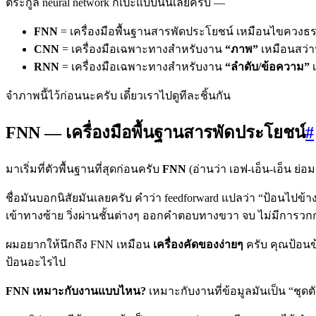
ตระกูล neural network ก็เป๊ะแบบนั้นเลยครับ —
FNN
= เครื่องมือพื้นฐานสารพัดประโยชน์ เหมือนไขควงธรร
CNN
= เครื่องมือเฉพาะทางสำหรับงาน
“ภาพ”
เหมือนสว่าน
RNN
= เครื่องมือเฉพาะทางสำหรับงาน
“ลำดับ/ข้อความ”
เ
จำภาพนี้ไว้ก่อนนะครับ เดี๋ยวเราไปดูทีละชิ้นกัน
FNN — เครื่องมือพื้นฐานสารพัดประโยชน์
#
มาเริ่มที่ตัวพื้นฐานที่สุดก่อนครับ
FNN
(อ่านว่า เอฟ-เอ็น-เอ็น ย่
ชื่อมันบอกนิสัยมันเลยครับ คำว่า feedforward แปลว่า “ป้อนไปข้
เข้าทางซ้าย วิ่งผ่านชั้นต่างๆ ออกคำตอบทางขวา จบ ไม่มีการวก
ผมอยากให้นึกถึง FNN เหมือน
เครื่องคัดของง่ายๆ
ครับ คุณป้อนข้
ป้อนอะไรไป
FNN เหมาะกับงานแบบไหน?
เหมาะกับงานที่ข้อมูลมันเป็น “ชุด