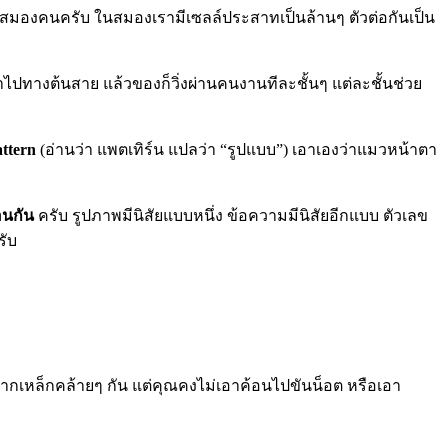
จากสมองคนครับ ในสมองเรามีเซลล์ประสาทเป็นล้านๆ ตัวต่อกันเป็น
ข้าไปทางต้นสาย แล้วของก็วิ่งผ่านคนงานทีละชั้นๆ แต่ละชั้นช่วย
attern
(อ่านว่า แพตเทิร์น แปลว่า “รูปแบบ”) เอาเองว่าแมวหน้าตา
อนกัน
ครับ รูปภาพมีนิสัยแบบหนึ่ง ข้อความมีนิสัยอีกแบบ ตัวเลข
รับ
ทำจากเหล็กคล้ายๆ กัน แต่คุณคงไม่เอาค้อนไปขันน็อต หรือเอา