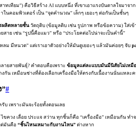
ระสาทเทียม”) คือวิธีสร้าง AI แบบหนึ่ง ที่เขาเอาแรงบันดาลใจมา
นคอมพิวเตอร์ เป็น “จุดคำนวณ” เล็กๆ เยอะๆ ต่อกันเป็นชั้นๆ
รผลิตหลายชั้น
วัตถุดิบ (ข้อมูลดิบ เช่น รูปภาพ หรือข้อความ) ใส่เ
ายสาย เช่น “รูปนี้คือแมว” หรือ “ประโยคต่อไปน่าจะเป็นคำนี้”
แหลม มีหนวด” แต่เราเอาตัวอย่างให้มันดูเยอะๆ แล้วมันค่อยๆ จับ
p
ีหลายสายพันธุ์? คำตอบคือเพราะ
ข้อมูลแต่ละแบบมันมีนิสัยไม่เหมื
างกัน เหมือนช่างที่ต้องเลือกเครื่องมือให้ตรงกับเนื้องานนั่นแหละค
ง”
#
ครับ เพราะมันจะร้อยทั้งตอนเลย
น ไขควง เลื่อย ประแจ สว่าน ทุกชิ้นก็คือ “เครื่องมือ” เหมือนกัน 
ต่มันคือ
“ชิ้นไหนเหมาะกับงานไหน”
ต่างหาก