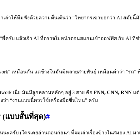
าเล่าให้ทีมฟังด้วยความตื่นเต้นว่า “วิทยากรเขาบอกว่า AI สมัยน
“พี่ครับ แล้วเจ้า AI ที่ตรวจใบหน้าตอนสแกนเข้าออฟฟิศ กับ AI ที่ช่
twork” เหมือนกัน แต่ข้างในมันมีหลายสายพันธุ์ เหมือนคำว่า “รถ” ท
ork เนี่ย มันมีลูกหลานหลักๆ อยู่ 3 สาย คือ
FNN, CNN, RNN
แต่
่า “งานแบบนี้ควรใช้เครื่องมือชิ้นไหน” ครับ
แบบสั้นที่สุด)
#
นนะครับ (ใครเคยอ่านตอนก่อนๆ ที่ผมเล่าเรื่องข้างในสมอง AI มาแล