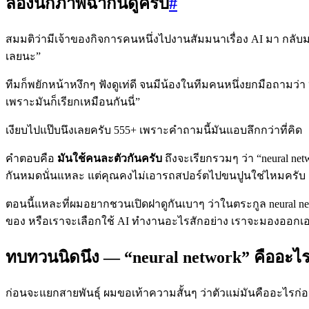
ลองนึกภาพฉากนี้ดูครับ
#
สมมติว่ามีเจ้าของกิจการคนหนึ่งไปงานสัมมนาเรื่อง AI มา กลับม
เลยนะ”
ทีมก็พยักหน้าหงึกๆ ฟังดูเท่ดี จนมีน้องในทีมคนหนึ่งยกมือถามว่า 
เพราะมันก็เรียกเหมือนกันนี่”
เงียบไปแป๊บนึงเลยครับ 555+ เพราะคำถามนี้มันแอบลึกกว่าที่คิด
คำตอบคือ
มันใช้คนละตัวกันครับ
ถึงจะเรียกรวมๆ ว่า “neural ne
กันหมดนั่นแหละ แต่คุณคงไม่เอารถสปอร์ตไปขนปูนใช่ไหมครับ
ตอนนี้แหละที่ผมอยากชวนเปิดฝาดูกันเบาๆ ว่าในตระกูล neural netw
ของ หรือเราจะเลือกใช้ AI ทำงานอะไรสักอย่าง เราจะมองออกเองว
ทบทวนนิดนึง — “neural network” คืออะไร (
ก่อนจะแยกสายพันธุ์ ผมขอเท้าความสั้นๆ ว่าตัวแม่มันคืออะไรก่อ