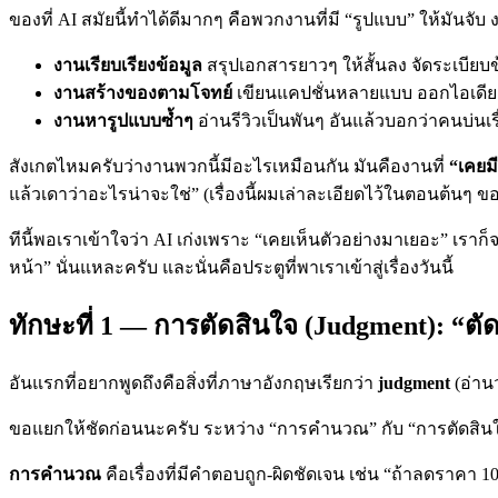
ของที่ AI สมัยนี้ทำได้ดีมากๆ คือพวกงานที่มี “รูปแบบ” ให้มันจับ ง
งานเรียบเรียงข้อมูล
สรุปเอกสารยาวๆ ให้สั้นลง จัดระเบียบ
งานสร้างของตามโจทย์
เขียนแคปชั่นหลายแบบ ออกไอเดีย
งานหารูปแบบซ้ำๆ
อ่านรีวิวเป็นพันๆ อันแล้วบอกว่าคนบ่นเ
สังเกตไหมครับว่างานพวกนี้มีอะไรเหมือนกัน มันคืองานที่
“เคยม
แล้วเดาว่าอะไรน่าจะใช่” (เรื่องนี้ผมเล่าละเอียดไว้ในตอนต้นๆ ของซี
ทีนี้พอเราเข้าใจว่า AI เก่งเพราะ “เคยเห็นตัวอย่างมาเยอะ” เราก็
หน้า” นั่นแหละครับ และนั่นคือประตูที่พาเราเข้าสู่เรื่องวันนี้
ทักษะที่ 1 — การตัดสินใจ (Judgment): “ตั
อันแรกที่อยากพูดถึงคือสิ่งที่ภาษาอังกฤษเรียกว่า
judgment
(อ่าน
ขอแยกให้ชัดก่อนนะครับ ระหว่าง “การคำนวณ” กับ “การตัดสินใ
การคำนวณ
คือเรื่องที่มีคำตอบถูก-ผิดชัดเจน เช่น “ถ้าลดราคา 