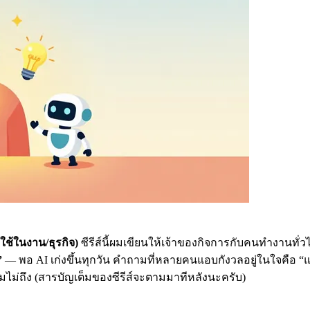
ช้ในงาน/ธุรกิจ)
ซีรีส์นี้ผมเขียนให้เจ้าของกิจการกับคนทำงานทั่วไ
”
— พอ AI เก่งขึ้นทุกวัน คำถามที่หลายคนแอบกังวลอยู่ในใจคือ “แล
ื้อมไม่ถึง (สารบัญเต็มของซีรีส์จะตามมาทีหลังนะครับ)