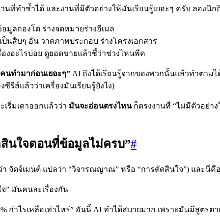
านที่ทำซ้ำได้ และงานที่มีตัวอย่างให้มันเรียนรู้เยอะๆ ครับ ลองนึกถ
ข้อมูลกองโต ร่างจดหมายร่างอีเมล
เป็นสิบๆ อัน วาดภาพประกอบ ร่างโครงเอกสาร
รื่องอะไรบ่อย ดูยอดขายแล้วชี้ว่าช่วงไหนพีค
ีคนทำมาก่อนเยอะๆ”
AI ถึงได้เรียนรู้จากของพวกนั้นแล้วทำตามได
รีส์แล้วว่าเครื่องมันเรียนรู้ยังไง)
จะเริ่มเดาออกแล้วว่า
มันจะอ่อนตรงไหน
ก็ตรงงานที่ “ไม่มีตัวอย่า
ดสินใจตอนที่ข้อมูลไม่ครบ”
#
ว่า จัดจ์เมนต์ แปลว่า “วิจารณญาณ” หรือ “การตัดสินใจ”) และนี่คื
จ” มันคนละเรื่องกัน
10% กำไรเหลือเท่าไหร่” อันนี้ AI ทำได้สบายมาก เพราะมันมีสูตรตา