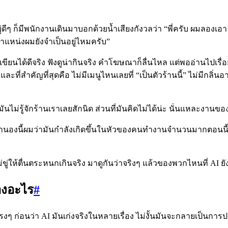
ยู่ดีๆ ก็มีพนักงานเดินมาบอกด้วยน้ำเสียงกังวลว่า “พี่ครับ ผมลอง
แหน่งผมยังจำเป็นอยู่ไหมครับ”
ขียนได้ดีจริง ฟังดูน่ากินจริง คำโฆษณาก็ลื่นไหล แต่พออ่านไปเรื่อยๆ
ที่สำคัญที่สุดคือ ไม่มีเมนูไหนเลยที่ “เป็นตัวร้านนี้” ไม่มีกลิ่น
ันไม่รู้จักร้านเราเลยสักนิด ส่วนที่มันคิดไม่ได้น่ะ นั่นแหละงานขอ
ำนองนี้ผมว่ามันกำลังเกิดขึ้นในหัวของคนทำงานจำนวนมากตอนนี้ 
ขู่ให้ตื่นตระหนกเกินจริง มาดูกันว่าจริงๆ แล้วของพวกไหนที่ AI
่องอะไร
#
นตรงๆ ก่อนว่า AI มันเก่งจริงในหลายเรื่อง ไม่งั้นมันจะกลายเป็นก