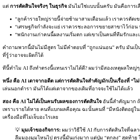
แต่
การตัดสินใจจริงๆ ในธุรกิจ
มันไม่ใช่แบบนั้นครับ มันคือการเ
“ลูกค้ารายใหญ่รายนี้จ่ายช้ามาสามเดือนแล้ว เราควรตัดเขาท
“เศรษฐกิจกำลังจะแย่ เราควรชะลอการขยายสาขาไว้ก่อน หร
“พนักงานเก่าคนนี้ผลงานเริ่มตก แต่เขาเป็นคนที่ทีมรักและ
คำถามพวกนี้มันไม่มีสูตร ไม่มีคำตอบที่ “ถูกแน่นอน” ครับ มันเป
ที่รู้ว่าอาจจะผิดก็ได้
ทีนี้ทำไม AI ถึงทำตรงนี้แทนเราไม่ได้ดี? ผมว่ามีสองเหตุผลใหญ่ๆ
หนึ่ง คือ AI เดาจากอดีต แต่การตัดสินใจสำคัญมักเป็นเรื่องที่ “ไ
เล่นนอกตำรา มันก็ได้แต่เดาจากของเดิมที่อาจจะใช้ไม่ได้แล้ว
สอง คือ AI ไม่ได้เป็นคนรับผลของการตัดสินใจ
อันนี้สำคัญมาก ถ
เพราะรายได้หาย คนที่แบกผลคือคุณ ฉะนั้นคนที่ “มีหนังติดอยู่ในเก
เครื่องมือที่ไม่เจ็บอะไรเลย
💡
มุมเจ้าของกิจการ:
ผมว่าวิธีใช้ AI กับการตัดสินใจที่ฉลา
ลืมมองมุมไหนไป ตรงนี้มันเก่งมาก แต่ปุ่ม “ตกลง” สุดท้าย