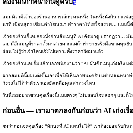
ลองนึกภาพฉากนี้ดูครับ
#
สมมติว่ามีเจ้าของร้านอาหารเล็กๆ คนหนึ่ง วันหนึ่งนั่งกินกาแฟอ
นาที เขียนสูตร เขียนคำโฆษณา ทำราคาให้เสร็จสรรพ… แบบนี้ตำ
เจ้าของร้านก็เลยลองนั่งอ่านสิบเมนูที่ AI คิดมาดู ปรากฏว่า… มันเ
เลย มีอีกเมนูที่ราคาตั้งมาสวยมากแต่ถ้าทำขายจริงคือขาดทุนยับ และ
อ่อน ไม่รู้ว่าเจ้าไหนเจ๊งไปเพราะตั้งราคาผิดมาแล้ว
เจ้าของร้านเลยยิ้มแล้วบอกพนักงานว่า “AI มันคิดเมนูเก่งจริง แต่ม
ฉากสมมตินี้ผมแต่งขึ้นเองเพื่อให้เห็นภาพนะครับ แต่บทสนทนาท
กังวลไม่ได้ว่าตัวเราเองยังเหลือคุณค่าตรงไหน
วันนี้เลยอยากชวนคุยเรื่องนี้แบบตรงๆ ไม่ปลอบใจหลอกๆ และก็ไม่
ก่อนอื่น — เรามาตกลงกันก่อนว่า AI เก่งเรื
ผมว่าก่อนจะคุยเรื่อง “ทักษะที่ AI แทนไม่ได้” เราต้องยอมรับกั