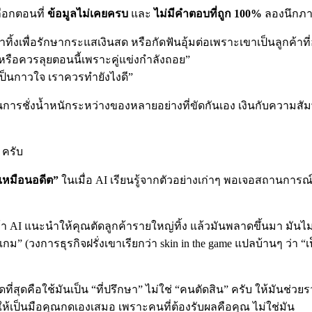
ลือกตอนที่
ข้อมูลไม่เคยครบ
และ
ไม่มีคำตอบที่ถูก 100%
ลองนึกภา
ิ้งเพื่อรักษากระแสเงินสด หรือกัดฟันอุ้มต่อเพราะเขาเป็นลูกค้าที
ือควรลุยตอนนี้เพราะคู่แข่งกำลังถอย”
เป็นกาวใจ เราควรทำยังไงดี”
็นการชั่งน้ำหนักระหว่างของหลายอย่างที่ขัดกันเอง เงินกับความสัม
 ครับ
ม่เหมือนอดีต”
ในเมื่อ AI เรียนรู้จากตัวอย่างเก่าๆ พอเจอสถานการณ์ท
้า AI แนะนำให้คุณตัดลูกค้ารายใหญ่ทิ้ง แล้วมันพลาดขึ้นมา มันไม
ม” (วงการธุรกิจฝรั่งเขาเรียกว่า skin in the game แปลบ้านๆ ว่า “เ
ดที่สุดคือใช้มันเป็น “ที่ปรึกษา” ไม่ใช่ “คนตัดสิน” ครับ ให้มันช่ว
 ให้เป็นมือคุณกดเองเสมอ เพราะคนที่ต้องรับผลคือคุณ ไม่ใช่มัน