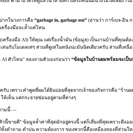
or พามาอวดให้ดูแล้วน้ำลายหก แต่รถคันนี้มันวิ่งไม่ได้เลยถ้าไม่
ติดปากในวงการคือ
“garbage in, garbage out”
(อ่านว่า การ์เบจ-อิน
เครื่องมือจะล้ำแค่ไหน
ครื่องมือ AI) ให้คุณ แต่เรื่องน้ำมัน (ข้อมูล) เป็นงานบ้านที่ค
นกับโมเดลเท่ๆ ส่วนที่ดูเท่ในหนังน่ะมันนิดเดียวครับ ส่วนที่เหนื
 AI ตัวไหน” ลองถามตัวเองก่อนว่า
“ข้อมูลในบ้านผมพร้อมจะเป็นน้ำ
ับ เพราะคำพูดที่ผมได้ยินบ่อยที่สุดจากเจ้าของกิจการคือ “ร้านผมไ
 ให้เห็น แต่กระจายซ่อนอยู่ตามที่ต่างๆ
ตามนี้ —
นี้ขายดี” ข้อมูลล้ำค่าที่สุดมักอยู่ตรงนี้ แต่ก็เสี่ยงที่สุดเพราะ
ั้งคำถาม คำบ่น ความต้องการ ของพวกนี้คือเหมืองทองที่ส่วนใหญ่