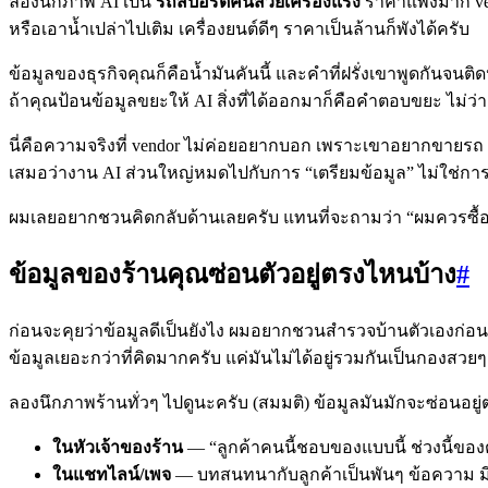
ลองนึกภาพ AI เป็น
รถสปอร์ตคันสวยเครื่องแรง
ราคาแพงมาก vend
หรือเอาน้ำเปล่าไปเติม เครื่องยนต์ดีๆ ราคาเป็นล้านก็พังได้ครับ
ข้อมูลของธุรกิจคุณก็คือน้ำมันคันนี้ และคำที่ฝรั่งเขาพูดกันจน
ถ้าคุณป้อนข้อมูลขยะให้ AI สิ่งที่ได้ออกมาก็คือคำตอบขยะ ไม่ว่า
นี่คือความจริงที่ vendor ไม่ค่อยอยากบอก เพราะเขาอยากขายรถ (เ
เสมอว่างาน AI ส่วนใหญ่หมดไปกับการ “เตรียมข้อมูล” ไม่ใช่การเล่
ผมเลยอยากชวนคิดกลับด้านเลยครับ แทนที่จะถามว่า “ผมควรซื้อ
ข้อมูลของร้านคุณซ่อนตัวอยู่ตรงไหนบ้าง
#
ก่อนจะคุยว่าข้อมูลดีเป็นยังไง ผมอยากชวนสำรวจบ้านตัวเองก่อนคร
ข้อมูลเยอะกว่าที่คิดมากครับ แค่มันไม่ได้อยู่รวมกันเป็นกองสวยๆ
ลองนึกภาพร้านทั่วๆ ไปดูนะครับ (สมมติ) ข้อมูลมันมักจะซ่อนอยู่
ในหัวเจ้าของร้าน
— “ลูกค้าคนนี้ชอบของแบบนี้ ช่วงนี้ของตัว
ในแชทไลน์/เพจ
— บทสนทนากับลูกค้าเป็นพันๆ ข้อความ มีท