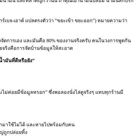
มีน้ำมัน และที่สำคัญกว่านั้น ถ้าคุณเอาน้ำมันปลอม น้ำมันสกปรก
 การ์เบจ-เอาต์ แปลตรงตัวว่า “ขยะเข้า ขยะออก”) หมายความว่า
ุณต้องจัดการเอง และมันคือ 80% ของงานจริงครับ คนในวงการพูดกัน
่อยจริงคือการจัดบ้านข้อมูลให้สะอาด
มันที่ดีหรือยัง”
ม่ค่อยมีข้อมูลหรอก” ซึ่งพอลองนั่งไล่ดูจริงๆ แทบทุกร้านมี
ดึงออกมาใช้ไม่ได้ และหายไปพร้อมกับคน
ถูกปล่อยทิ้ง