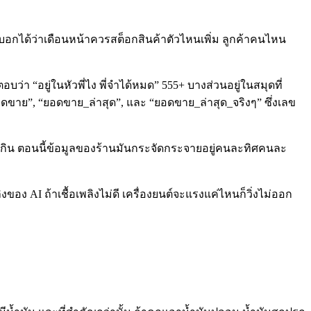
มันบอกได้ว่าเดือนหน้าควรสต็อกสินค้าตัวไหนเพิ่ม ลูกค้าคนไหน
่า “อยู่ในหัวพี่ไง พี่จำได้หมด” 555+ บางส่วนอยู่ในสมุดที่
อ “ยอดขาย”, “ยอดขาย_ล่าสุด”, และ “ยอดขาย_ล่าสุด_จริงๆ” ซึ่งเลข
ให้มันกิน ตอนนี้ข้อมูลของร้านมันกระจัดกระจายอยู่คนละทิศคนละ
งของ AI ถ้าเชื้อเพลิงไม่ดี เครื่องยนต์จะแรงแค่ไหนก็วิ่งไม่ออก