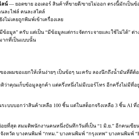
ลน์
— ยอดขาย ออเดอร์ สินค้าที่ขายดี/ขายไม่ออก ตรงนี้มักเป็นข้อ
คนละไฟล์ คนละสไตล์
ังไม่เคยถูกพิมพ์เข้าเครื่องเลย
มีข้อมูล” ครับ แต่เป็น “มีข้อมูลแต่กระจัดกระจายและใช้ไม่ได้” ต่า
มากที่เป็นแบบนั้น
ดี ของผมขอแยกให้เห็นง่ายๆ เป็นข้อๆ นะครับ ลองนึกถึงน้ำมันที่ดีต้
ติว่าคุณเก็บข้อมูลลูกค้า แต่ครึ่งหนึ่งไม่มีเบอร์โทร อีกครึ่งไม่มีที
ระบบบอกว่าสินค้าเหลือ 100 ชิ้น แต่ในสต็อกจริงเหลือ 3 ชิ้น AI ท
อยที่สุด สมมติพนักงานคนหนึ่งบันทึกวันที่เป็น “1 มิ.ย.” อีกคนเ
ชื่อจังหวัด บางคนพิมพ์ “กทม.” บางคนพิมพ์ “กรุงเทพ” บางคนพิมพ์ 