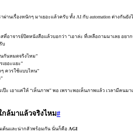
นี้เราผ่านเรื่องหนักๆ มาเยอะแล้วครับ ทั้ง AI กับ automation ต่างกัน
ี่อาจารย์ปิดหนังสือแล้วบอกว่า “เอาล่ะ ที่เหลือถามมาเลย อยากรู
รับ
กงานกันหมดจริงไหม”
ไรเยอะแยะ”
เล็กๆ ควรใช้แบบไหน”
ว”
เป๊ะ เอาแค่ให้ “เห็นภาพ” พอ เพราะพอเห็นภาพแล้ว เวลามีคนมาเล
ใกล้มาแล้วจริงไหม
#
่นเต้นและน่ากลัวพร้อมกัน นั่นก็คือ
AGI