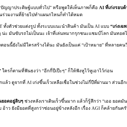
ปัญญาประดิษฐ์แบบทั่วไป” หรือพูดให้เห็นภาพก็คือ
AI ที่เก่งรอบ
นเพื่อนร่วมงานที่ย้ายไปทำแผนกไหนก็ทำได้หมด
GPT ทั้งตัวช่วยแต่งรูป ทั้งระบบแนะนำสินค้า มันเป็น AI แบบ
“เก่งเฉ
่งๆ น่ะ มันขับรถไม่เป็นนะ เจ้าที่เล่นหมากรุกชนะแชมป์โลก มันทอ
งตอนนี้ยังไม่มีใครสร้างได้นะ มันยังเป็นแค่ “เป้าหมาย” ที่หลายคนวิ่ง
”
ใครก็ตามที่ฟันธงว่า “อีกกี่ปีเป๊ะๆ” ก็ให้ฟังหูไว้หูเอาไว้ก่อน
 ดูจากที่ AI เก่งขึ้นเร็วเหลือเชื่อในช่วงไม่กี่ปีที่ผ่านมา ส่วนอีกก
นยอดอยู่ลิบๆ
ช่วงหลังเราเดินเร็วขึ้นมาก แล้วก็รู้สึกว่า “เออ ยอดมั
 อ้าว ยังมียอดที่สูงกว่าซ่อนอยู่ข้างหลังอีก เรื่อง AGI ก็คล้ายกั