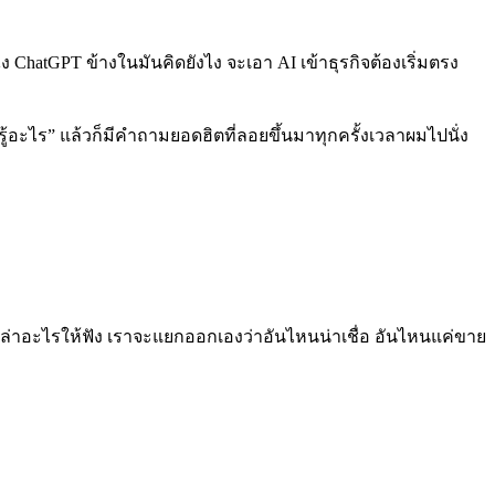
ยังไง ChatGPT ข้างในมันคิดยังไง จะเอา AI เข้าธุรกิจต้องเริ่มตรง
้อะไร” แล้วก็มีคำถามยอดฮิตที่ลอยขึ้นมาทุกครั้งเวลาผมไปนั่ง
่าอะไรให้ฟัง เราจะแยกออกเองว่าอันไหนน่าเชื่อ อันไหนแค่ขาย