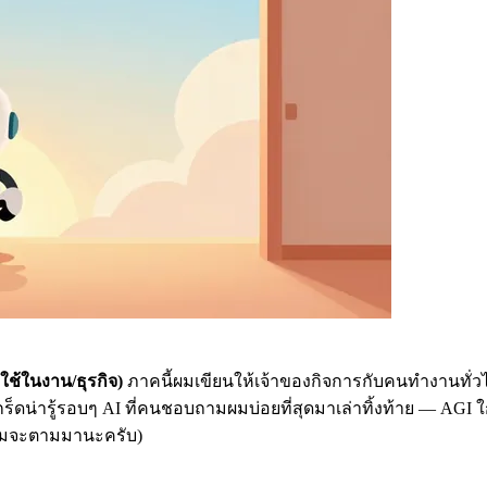
ช้ในงาน/ธุรกิจ)
ภาคนี้ผมเขียนให้เจ้าของกิจการกับคนทำงานทั่วไป
ดน่ารู้รอบๆ AI ที่คนชอบถามผมบ่อยที่สุดมาเล่าทิ้งท้าย — AGI ใกล
เต็มจะตามมานะครับ)