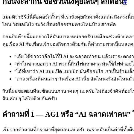
ก่อนจะลากัน ขอชวนนั่งคุยเล่นๆ สักตอน
#
สมมติว่าซีรีส์นี้คือคอร์สสั้นๆ ที่เรานั่งคุยกันมาตั้งแต่ต้น ถึงตรง
ไหน วัดผลยังไง ระวังเรื่องจริยธรรมตรงไหนบ้าง สารพัด
ตอนปิดท้ายนี้ผมอยากให้มันเบาลงหน่อยครับ เหมือนช่วงท้ายคลาสท
คุยเรื่อง AI กับเพื่อนเจ้าของกิจการด้วยกัน ก็คำถามพวกนี้แหละค
“เฮ้ย ได้ข่าวว่าอีกไม่กี่ปี AI จะฉลาดเท่าคน แล้วเราจะต
“ทำไมข่าวบอกว่า AI พวกนี้กินไฟมหาศาล มันใช้ไฟทำอะ
“ไอ้ที่เขาว่า AI แบบเปิด-แบบปิด มันคืออะไร เราเป็นร้าน
“ตกลงเรื่องที่คนเล่าๆ กันเรื่อง AI เนี่ย อันไหนจริงอันไหนมั่
วันนี้ผมขอตอบทีละข้อแบบภาษาคนๆ นะครับ ไม่ต้องจำศัพท์อะไร
ฝัน ค่อยๆ ไล่ไปด้วยกันครับ
คำถามที่ 1 — AGI หรือ “AI ฉลาดเท่าคน” 
เริ่มจากคำถามที่ดราม่าที่สุดก่อนเลยครับ เพราะมันเป็นคำที่ทั้งตื