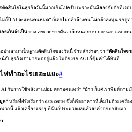
ัดสินใจในธุรกิจวันนี้มากเกินไปครับ เพราะมันมีสองกับดักที่เจอบ
ม่กี่ปี AI จะแทนคนหมด” ก็เลยไม่กล้าจ้างคน ไม่กล้าลงทุน รอดูท่าทีไ
อของเกินจำเป็น
บาง vendor ขายฝันว่าอีกหน่อยระบบจะฉลาดเท่าคน เลยใ
แต่อย่าเอามาเป็นฐานตัดสินใจของวันนี้ จำหลักง่ายๆ ว่า
“ตัดสินใจจาก
์กับธุรกิจเรามากพออยู่แล้ว ไม่ต้องรอ AGI ก็คุ้มค่าได้ทันที
ช้ไฟทำอะไรเยอะแยะ
#
อง AI กับการใช้พลังงานบ่อย หลายคนงงว่า “อ้าว ก็แค่เราพิมพ์ถา
มูล”
หรือที่ฝรั่งเรียกว่า data center ซึ่งก็คืออาคารที่เต็มไปด้วยเค
ูลพวกนี้ แล้วเครื่องแรงๆ ที่นั่นก็ประมวลผลแล้วส่งคำตอบกลับมา
ับ