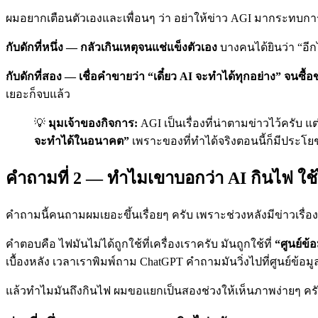
ผมอยากเตือนตัวเองและเพื่อนๆ ว่า อย่าให้ข่าว AGI มากระทบการต
กับดักที่หนึ่ง — กลัวเกินเหตุจนแช่แข็งตัวเอง
บางคนได้ยินว่า “อีกไ
กับดักที่สอง — เชื่อคำขายว่า “เดี๋ยว AI จะทำได้ทุกอย่าง” จนซื้
เยอะก็จบแล้ว
💡
มุมเจ้าของกิจการ:
AGI เป็นเรื่องที่น่าตามข่าวไว้ครับ 
จะทำได้ในอนาคต”
เพราะของที่ทำได้จริงตอนนี้ก็มีประโยชน
คำถามที่ 2 — ทำไมเขาบอกว่า AI กินไฟ ใ
คำถามนี้คนถามผมเยอะขึ้นเรื่อยๆ ครับ เพราะช่วงหลังมีข่าวเรื่
คำตอบคือ ไฟมันไม่ได้ถูกใช้ที่เครื่องเราครับ มันถูกใช้ที่
“ศูนย์ข้อ
เบื้องหลัง เวลาเราพิมพ์ถาม ChatGPT คำถามมันวิ่งไปที่ศูนย์ข้อม
แล้วทำไมมันถึงกินไฟ ผมขอแยกเป็นสองช่วงให้เห็นภาพง่ายๆ คร