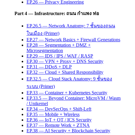
EP.26 — Privacy Engineering
Part 4 — Infrastructure: ถนน กำแพง ท่อ
EP.26.5 — Network Anatomy: 7 ชั้นของถนน
ในเมือง (Primer)
EP.27 — Network Basics + Firewall Generations
EP.28 — Segmentation + DMZ +
Microsegmentation
EP.29 — IDS / IPS / WAF / RASP
EP.30 — VPN + Proxy + DNS Security
EP.31 — DDoS + DLP
EP.32 — Cloud + Shared Responsibility
EP.32.5 — Cloud Stack Anatomy: 9 ชั้นของ
ระบบ (Primer)
EP.33 — Container + Kubernetes Security
EP.33.5 — Beyond Container: MicroVM / Wasm
/ Unikernel
EP.34 — DevSecOps + Shift-Left
EP.35 — Mobile + Wireless
EP.36 — IoT + OT / ICS Security
EP.37 — Remote Work + ZTNA
EP.38 — AI Security + Blockchain Security