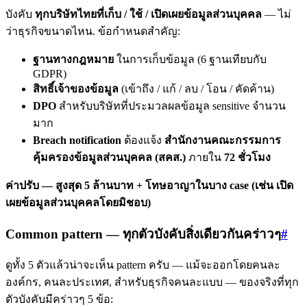
บังคับ
ทุกบริษัทไทยที่เก็บ / ใช้ / เปิดเผยข้อมูลส่วนบุคคล
— ไม่
ว่าธุรกิจขนาดไหน. ข้อกำหนดสำคัญ:
ฐานทางกฎหมาย
ในการเก็บข้อมูล (6 ฐานเทียบกับ
GDPR)
สิทธิ์เจ้าของข้อมูล
(เข้าถึง / แก้ / ลบ / โอน / คัดค้าน)
DPO
สำหรับบริษัทที่ประมวลผลข้อมูล sensitive จำนวน
มาก
Breach notification
ต้องแจ้ง
สำนักงานคณะกรรมการ
คุ้มครองข้อมูลส่วนบุคคล (สคส.)
ภายใน
72 ชั่วโมง
ค่าปรับ — สูงสุด 5 ล้านบาท + โทษอาญาในบาง case (เช่น เปิด
เผยข้อมูลส่วนบุคคลโดยมิชอบ)
Common pattern — ทุกตัวบังคับสิ่งเดียวกันคร่าวๆ
#
ดูทั้ง 5 ตัวแล้วน่าจะเห็น pattern ครับ — แม้จะออกโดยคนละ
องค์กร, คนละประเทศ, สำหรับธุรกิจคนละแบบ — ของจริงที่ทุก
ตัวบังคับมีคร่าวๆ 5 ข้อ: