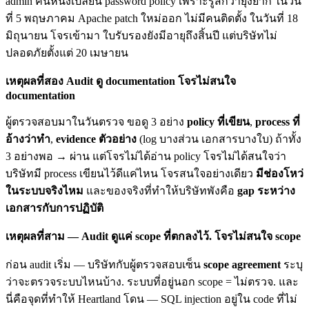
admin คนหนึ่งเปลี่ยน password policy เพราะรู้สึกว่ายุ่งยาก ในวัน
ที่ 5 พฤษภาคม Apache patch ใหม่ออก ไม่มีคนติดตั้ง ในวันที่ 18
มิถุนายน โจรเข้ามา ใบรับรองยังมีอายุถึงสิ้นปี แต่บริษัทไม่
ปลอดภัยตั้งแต่ 20 เมษายน
เหตุผลที่สอง Audit ดู documentation โจรไม่สนใจ
documentation
ผู้ตรวจสอบมาในวันตรวจ ขอดู 3 อย่าง
policy ที่เขียน
,
process ที่
อ้างว่าทำ
,
evidence ตัวอย่าง
(log บางส่วน เอกสารบางใบ) ถ้าทั้ง
3 อย่างพอ → ผ่าน แต่โจรไม่ได้อ่าน policy โจรไม่ได้สนใจว่า
บริษัทมี process เขียนไว้ดีแค่ไหน โจรสนใจอย่างเดียว
มีช่องโหว่
ในระบบจริงไหม
และของจริงที่ทำให้บริษัทพังคือ
gap ระหว่าง
เอกสารกับการปฏิบัติ
เหตุผลที่สาม — Audit ดูแค่ scope ที่ตกลงไว้. โจรไม่สนใจ scope
ก่อน audit เริ่ม — บริษัทกับผู้ตรวจสอบเซ็น
scope agreement
ระบุ
ว่าจะตรวจระบบไหนบ้าง. ระบบที่อยู่นอก scope = ไม่ตรวจ. และ
นี่คือจุดที่ทำให้ Heartland โดน — SQL injection อยู่ใน code ที่ไม่