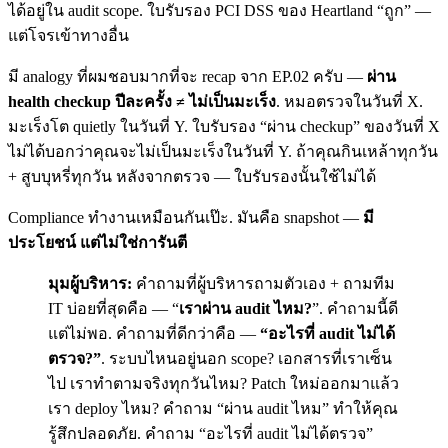
ได้อยู่ใน audit scope. ใบรับรอง PCI DSS ของ Heartland “ถูก” —
แต่โจรเข้าทางอื่น
มี analogy ที่ผมชอบมากที่จะ recap จาก EP.02 ครับ —
ผ่าน
health checkup ปีละครั้ง ≠ ไม่เป็นมะเร็ง
. หมอตรวจในวันที่ X.
มะเร็งโต quietly ในวันที่ Y. ใบรับรอง “ผ่าน checkup” ของวันที่ X
ไม่ได้บอกว่าคุณจะไม่เป็นมะเร็งในวันที่ Y. ถ้าคุณกินเหล้าทุกวัน
+ สูบบุหรี่ทุกวัน หลังจากตรวจ — ใบรับรองนั้นใช้ไม่ได้
Compliance ทำงานเหมือนกันเป๊ะ. มันคือ snapshot —
มี
ประโยชน์ แต่ไม่ใช่การันตี
มุมผู้บริหาร:
คำถามที่ผู้บริหารถามตัวเอง + ถามทีม
IT บ่อยที่สุดคือ — “
เราผ่าน audit ไหม?
”. คำถามนี้ดี
แต่ไม่พอ. คำถามที่ดีกว่าคือ —
“อะไรที่ audit ไม่ได้
ตรวจ?”
. ระบบไหนอยู่นอก scope? เอกสารที่เราเซ็น
ไป เราทำตามจริงทุกวันไหม? Patch ใหม่ออกมาแล้ว
เรา deploy ไหม? คำถาม “ผ่าน audit ไหม” ทำให้คุณ
รู้สึกปลอดภัย. คำถาม “อะไรที่ audit ไม่ได้ตรวจ”