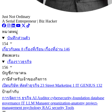
Just Not Ordinary
A Serial Entrepreneur | Biz Hacker
หมวดหมู่
บันทึกส่วนตัว
154
เกี่ยวกับผม
8
เรื่องที่เรียน เรื่องที่อ่าน
146
สัพเพเหระ
เรื่องราวธุรกิจ
156
บัญชีภาษาคน
ภาษีสำหรับเจ้าของกิจการ
เปิดบริษัท หัดทำธุรกิจ
23
Street Marketing
1
IT GENIUS
132
ป้ายกำกับ
การจัดการ
ธุรกิจ
AI
Auditor
cybersecurity-foundation
database
governance
IT
LLM
Manager
organization-anatomy
project-
management
psychology
RAG
security
Tools