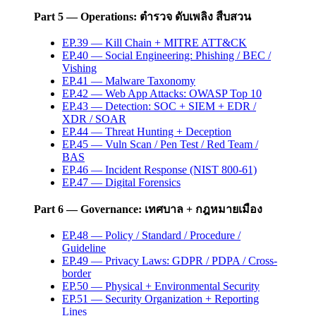
Part 5 — Operations: ตำรวจ ดับเพลิง สืบสวน
EP.39 — Kill Chain + MITRE ATT&CK
EP.40 — Social Engineering: Phishing / BEC /
Vishing
EP.41 — Malware Taxonomy
EP.42 — Web App Attacks: OWASP Top 10
EP.43 — Detection: SOC + SIEM + EDR /
XDR / SOAR
EP.44 — Threat Hunting + Deception
EP.45 — Vuln Scan / Pen Test / Red Team /
BAS
EP.46 — Incident Response (NIST 800-61)
EP.47 — Digital Forensics
Part 6 — Governance: เทศบาล + กฎหมายเมือง
EP.48 — Policy / Standard / Procedure /
Guideline
EP.49 — Privacy Laws: GDPR / PDPA / Cross-
border
EP.50 — Physical + Environmental Security
EP.51 — Security Organization + Reporting
Lines