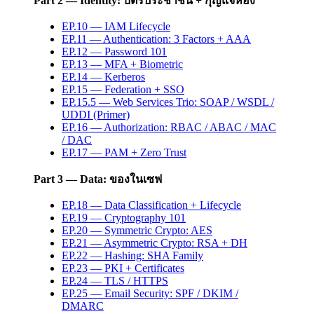
Part 2 — Identity: บัตรประชาชน + กุญแจห้อง
EP.10 — IAM Lifecycle
EP.11 — Authentication: 3 Factors + AAA
EP.12 — Password 101
EP.13 — MFA + Biometric
EP.14 — Kerberos
EP.15 — Federation + SSO
EP.15.5 — Web Services Trio: SOAP / WSDL /
UDDI (Primer)
EP.16 — Authorization: RBAC / ABAC / MAC
/ DAC
EP.17 — PAM + Zero Trust
Part 3 — Data: ของในเซฟ
EP.18 — Data Classification + Lifecycle
EP.19 — Cryptography 101
EP.20 — Symmetric Crypto: AES
EP.21 — Asymmetric Crypto: RSA + DH
EP.22 — Hashing: SHA Family
EP.23 — PKI + Certificates
EP.24 — TLS / HTTPS
EP.25 — Email Security: SPF / DKIM /
DMARC