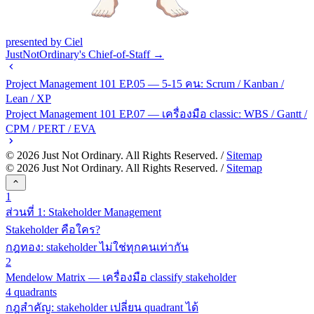
presented by Ciel
JustNotOrdinary's Chief-of-Staff →
Project Management 101 EP.05 — 5-15 คน: Scrum / Kanban /
Lean / XP
Project Management 101 EP.07 — เครื่องมือ classic: WBS / Gantt /
CPM / PERT / EVA
©
2026
Just Not Ordinary. All Rights Reserved. /
Sitemap
©
2026
Just Not Ordinary. All Rights Reserved. /
Sitemap
1
ส่วนที่ 1: Stakeholder Management
Stakeholder คือใคร?
กฎทอง: stakeholder ไม่ใช่ทุกคนเท่ากัน
2
Mendelow Matrix — เครื่องมือ classify stakeholder
4 quadrants
กฎสำคัญ: stakeholder เปลี่ยน quadrant ได้