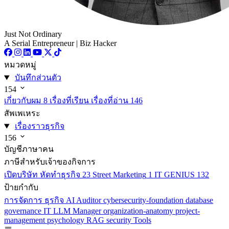
Just Not Ordinary
A Serial Entrepreneur | Biz Hacker
หมวดหมู่
บันทึกส่วนตัว
154
เกี่ยวกับผม
8
เรื่องที่เรียน เรื่องที่อ่าน
146
สัพเพเหระ
เรื่องราวธุรกิจ
156
บัญชีภาษาคน
ภาษีสำหรับเจ้าของกิจการ
เปิดบริษัท หัดทำธุรกิจ
23
Street Marketing
1
IT GENIUS
132
ป้ายกำกับ
การจัดการ
ธุรกิจ
AI
Auditor
cybersecurity-foundation
database
governance
IT
LLM
Manager
organization-anatomy
project-
management
psychology
RAG
security
Tools