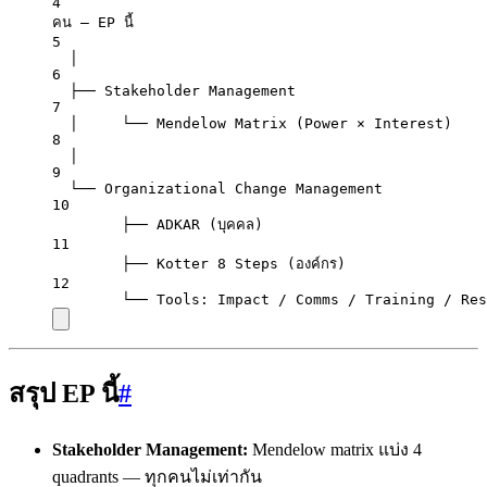
4
คน — EP นี้
5
│
6
├── Stakeholder Management
7
│     └── Mendelow Matrix (Power × Interest)
8
│
9
└── Organizational Change Management
10
├── ADKAR (บุคคล)
11
├── Kotter 8 Steps (องค์กร)
12
└── Tools: Impact / Comms / Training / Res
สรุป EP นี้
#
Stakeholder Management:
Mendelow matrix แบ่ง 4
quadrants — ทุกคนไม่เท่ากัน