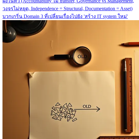
ฝังในหัว (Accountability ไม่ transfer, Governance vs Management,
วงจรไม่หยุด, Independence = Structural, Documentation = Asset)
บวกเกริ่น Domain 3 ที่เปลี่ยนเรื่องไปยัง 'สร้าง IT system ใหม่'