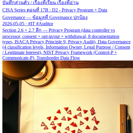
บันทึกส่วนตัว
/
เรื่องที่เรียน เรื่องที่อ่าน
CISA Series ตอนที่ 17B : D2 - Privacy Program + Data
Governance — ข้อมูลที่ Governance ปกป้อง
2026-05-05
·
#IT #Auditor
Section 2.6 + 2.7 ลึก — Privacy Program (data controller vs
processor, consent + opt-in/out + withdrawal, 8 documentation
types, ISACA Privacy Principle 9, Privacy Audit), Data Governance
(4 classification levels, Information Owner, Legal Purpose / Consent
/ Legitimate Interest), NIST Privacy Framework (Control-P +
Communicate-P), Transborder Data Flow