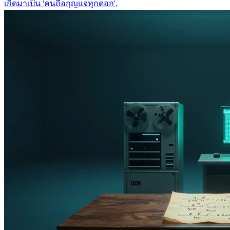
เกิดมาเป็น 'คนถือกุญแจทุกดอก'.