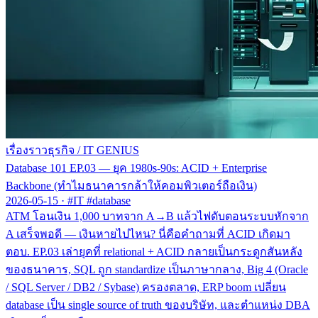
เรื่องราวธุรกิจ
/
IT GENIUS
Database 101 EP.03 — ยุค 1980s-90s: ACID + Enterprise
Backbone (ทำไมธนาคารกล้าให้คอมพิวเตอร์ถือเงิน)
2026-05-15
·
#IT #database
ATM โอนเงิน 1,000 บาทจาก A→B แล้วไฟดับตอนระบบหักจาก
A เสร็จพอดี — เงินหายไปไหน? นี่คือคำถามที่ ACID เกิดมา
ตอบ. EP.03 เล่ายุคที่ relational + ACID กลายเป็นกระดูกสันหลัง
ของธนาคาร, SQL ถูก standardize เป็นภาษากลาง, Big 4 (Oracle
/ SQL Server / DB2 / Sybase) ครองตลาด, ERP boom เปลี่ยน
database เป็น single source of truth ของบริษัท, และตำแหน่ง DBA