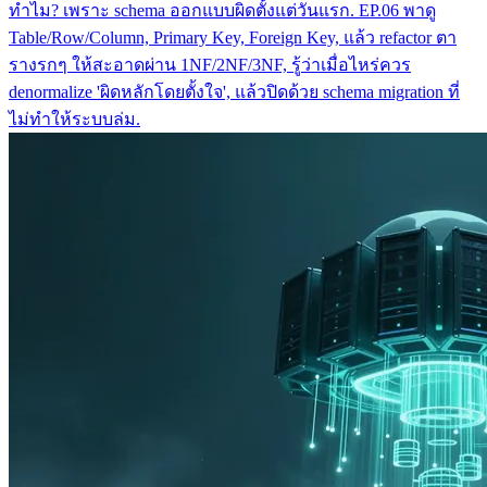
ทำไม? เพราะ schema ออกแบบผิดตั้งแต่วันแรก. EP.06 พาดู
Table/Row/Column, Primary Key, Foreign Key, แล้ว refactor ตา
รางรกๆ ให้สะอาดผ่าน 1NF/2NF/3NF, รู้ว่าเมื่อไหร่ควร
denormalize 'ผิดหลักโดยตั้งใจ', แล้วปิดด้วย schema migration ที่
ไม่ทำให้ระบบล่ม.