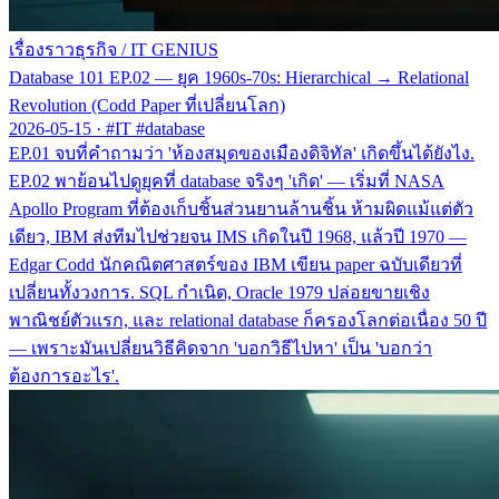
เรื่องราวธุรกิจ
/
IT GENIUS
Database 101 EP.02 — ยุค 1960s-70s: Hierarchical → Relational
Revolution (Codd Paper ที่เปลี่ยนโลก)
2026-05-15
·
#IT #database
EP.01 จบที่คำถามว่า 'ห้องสมุดของเมืองดิจิทัล' เกิดขึ้นได้ยังไง.
EP.02 พาย้อนไปดูยุคที่ database จริงๆ 'เกิด' — เริ่มที่ NASA
Apollo Program ที่ต้องเก็บชิ้นส่วนยานล้านชิ้น ห้ามผิดแม้แต่ตัว
เดียว, IBM ส่งทีมไปช่วยจน IMS เกิดในปี 1968, แล้วปี 1970 —
Edgar Codd นักคณิตศาสตร์ของ IBM เขียน paper ฉบับเดียวที่
เปลี่ยนทั้งวงการ. SQL กำเนิด, Oracle 1979 ปล่อยขายเชิง
พาณิชย์ตัวแรก, และ relational database ก็ครองโลกต่อเนื่อง 50 ปี
— เพราะมันเปลี่ยนวิธีคิดจาก 'บอกวิธีไปหา' เป็น 'บอกว่า
ต้องการอะไร'.