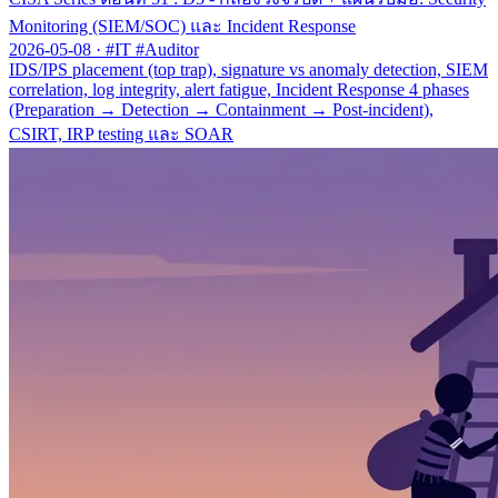
Monitoring (SIEM/SOC) และ Incident Response
2026-05-08
·
#IT #Auditor
IDS/IPS placement (top trap), signature vs anomaly detection, SIEM
correlation, log integrity, alert fatigue, Incident Response 4 phases
(Preparation → Detection → Containment → Post-incident),
CSIRT, IRP testing และ SOAR