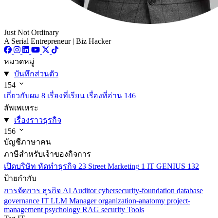
Just Not Ordinary
A Serial Entrepreneur | Biz Hacker
หมวดหมู่
บันทึกส่วนตัว
154
เกี่ยวกับผม
8
เรื่องที่เรียน เรื่องที่อ่าน
146
สัพเพเหระ
เรื่องราวธุรกิจ
156
บัญชีภาษาคน
ภาษีสำหรับเจ้าของกิจการ
เปิดบริษัท หัดทำธุรกิจ
23
Street Marketing
1
IT GENIUS
132
ป้ายกำกับ
การจัดการ
ธุรกิจ
AI
Auditor
cybersecurity-foundation
database
governance
IT
LLM
Manager
organization-anatomy
project-
management
psychology
RAG
security
Tools