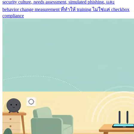
security culture, needs assessment, simulated phishing, และ
behavior change measurement ที่ทำให้ training ไม่ใช่แค่ checkbox
compliance