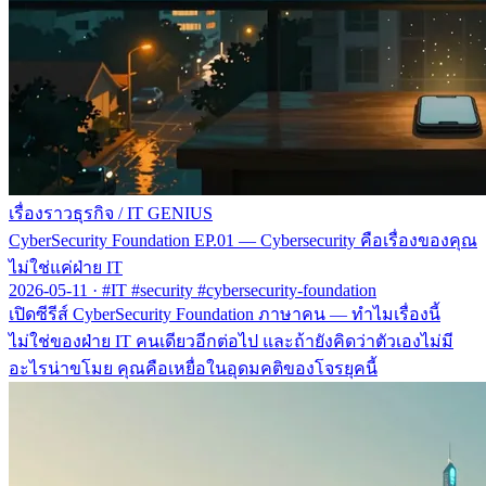
เรื่องราวธุรกิจ
/
IT GENIUS
CyberSecurity Foundation EP.01 — Cybersecurity คือเรื่องของคุณ
ไม่ใช่แค่ฝ่าย IT
2026-05-11
·
#IT #security #cybersecurity-foundation
เปิดซีรีส์ CyberSecurity Foundation ภาษาคน — ทำไมเรื่องนี้
ไม่ใช่ของฝ่าย IT คนเดียวอีกต่อไป และถ้ายังคิดว่าตัวเองไม่มี
อะไรน่าขโมย คุณคือเหยื่อในอุดมคติของโจรยุคนี้