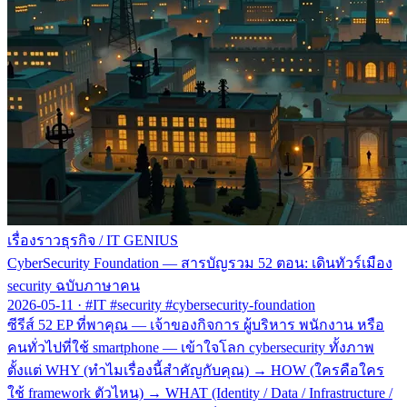
เรื่องราวธุรกิจ
/
IT GENIUS
CyberSecurity Foundation — สารบัญรวม 52 ตอน: เดินทัวร์เมือง
security ฉบับภาษาคน
2026-05-11
·
#IT #security #cybersecurity-foundation
ซีรีส์ 52 EP ที่พาคุณ — เจ้าของกิจการ ผู้บริหาร พนักงาน หรือ
คนทั่วไปที่ใช้ smartphone — เข้าใจโลก cybersecurity ทั้งภาพ
ตั้งแต่ WHY (ทำไมเรื่องนี้สำคัญกับคุณ) → HOW (ใครคือใคร
ใช้ framework ตัวไหน) → WHAT (Identity / Data / Infrastructure /