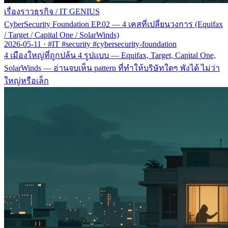
เรื่องราวธุรกิจ
/
IT GENIUS
CyberSecurity Foundation EP.02 — 4 เคสที่เปลี่ยนวงการ (Equifax
/ Target / Capital One / SolarWinds)
2026-05-11
·
#IT #security #cybersecurity-foundation
4 เมืองใหญ่ที่ถูกปล้น 4 รูปแบบ — Equifax, Target, Capital One,
SolarWinds — อ่านจบเห็น pattern ที่ทำให้บริษัทใดๆ พังได้ ไม่ว่า
ใหญ่หรือเล็ก