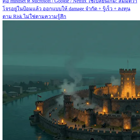
คือ mindset ที่ Microsoft / Google / Netflix ใช้เปลี่ยนเกม: สมมติว่า
โจรอยู่ในป้อมแล้ว ออกแบบให้ damage จำกัด + รู้เร็ว + ลงทุน
ตาม Risk ไม่ใช่ตามความรู้สึก