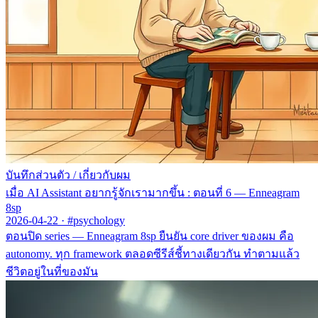
บันทึกส่วนตัว
/
เกี่ยวกับผม
เมื่อ AI Assistant อยากรู้จักเรามากขึ้น : ตอนที่ 6 — Enneagram
8sp
2026-04-22
·
#psychology
ตอนปิด series — Enneagram 8sp ยืนยัน core driver ของผม คือ
autonomy. ทุก framework ตลอดซีรีส์ชี้ทางเดียวกัน ทำตามแล้ว
ชีวิตอยู่ในที่ของมัน