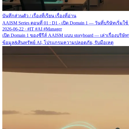
บันทึกส่วนตัว
/
เรื่องที่เรียน เรื่องที่อ่าน
AAISM Series ตอนที่ 01 : D1 - เปิด Domain 1 — วันที่บริษัทเริ่มใ
2026-06-22
·
#IT #AI #Manager
เปิด Domain 1 ของซีรีส์ AAISM แบบ storyboard — เล่าเรื่องบริ
ข้อมูล&สินทรัพย์ AI, โปรแกรมความปลอดภัย, รับมือเหตุ