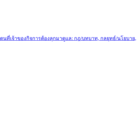
นแดนที่เจ้าของกิจการต้องลุกมาดูแล: กฎ/บทบาท, กลยุทธ์/นโยบาย,