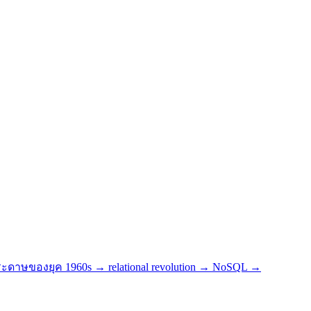
er กระดาษของยุค 1960s → relational revolution → NoSQL →