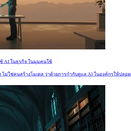
้ AI ในธุรกิจ ในมุมคนใช้
ัท ไม่ใช่คนสร้างโมเดล ว่าด้วยการกำกับดูแล AI ในองค์กรให้ปลอดภั