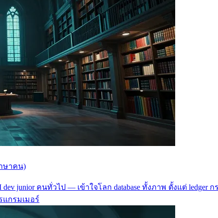
ภาษาคน)
 PM dev junior คนทั่วไป — เข้าใจโลก database ทั้งภาพ ตั้งแต่ ledg
โปรแกรมเมอร์