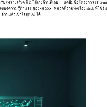
บ เพราะจริงๆ ก็ไม่ได้เก่งด้านนี้เลย — แค่ยืมชื่อโครงการ IT Geniu
งความรู้ด้าน IT ของผม 555+ หมวดนี้รวมทั้งเรื่อง stack ที่ใช้รันธุร
่านแล้วเข้าใจยุค AI ได้