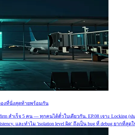
องที่นั่งสุดท้ายพร้อมกัน
nfirm สำเร็จ 5 คน — ทุกคนได้ตั๋วใบเดียวกัน. EP.08 เจาะ Locking (
istency. และทำไม 'isolation level ผิด' ถึงเป็น bug ที่ debug ยากท