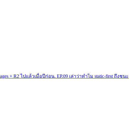
s + R2 ไปแล้วเมื่อปีก่อน. EP.09 เล่าว่าทำไม static-first ถึงชนะ