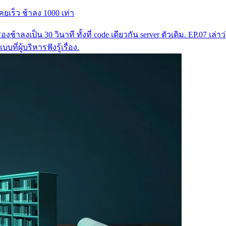
คยเร็ว ช้าลง 1000 เท่า
้าลงเป็น 30 วินาที ทั้งที่ code เดียวกัน server ตัวเดิม. EP.07 เล่า
ี่ผู้บริหารฟังรู้เรื่อง.