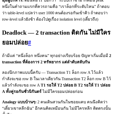
มุมผู้บริหาร:
ตอนทีม IT บอกว่า “ระบบเราช้ามากตอน peak”
หนึ่งในคำถามแรกที่ควรถามคือ “เราล็อกที่ระดับไหน” ถ้าตอบ
ว่า table-level แปลว่า user 1000 คนต้องรอกันเข้าคิว ถ้าตอบว่า
row-level แล้วยังช้า ต้องไปดูเรื่อง isolation level (เดี๋ยวถึง)
Deadlock — 2 transaction ติดกัน ไม่มีใคร
ยอมปล่อย
#
ถ้ามีแค่ “หนึ่งล็อก หนึ่งคน” ทุกอย่างเรียบร้อย ปัญหาเริ่มเมื่อมี
2
transaction ที่ต้องการ 2 ทรัพยากร แต่ลำดับสลับกัน
ลองนึกภาพแบบนี้ครับ — Transaction T1 ล็อก row A ไว้แล้ว
กำลังจะขอ row B ในเวลาเดียวกัน Transaction T2 ล็อก row B ไว้
แล้วกำลังจะขอ row A
T1 รอให้ T2 ปล่อย B T2 รอให้ T1 ปล่อย
A ทั้งคู่รอกันชั่วนิรันดร์
ไม่มีใครยอมปล่อยก่อน
Analogy แบบบ้านๆ:
2 คนเดินสวนกันในซอยแคบ คนนึงคิดว่า
“เดี๋ยวเขาหลีกฉัน” อีกคนคิดเหมือนกัน ไม่มีใครหลีก ติดตรงนั้น