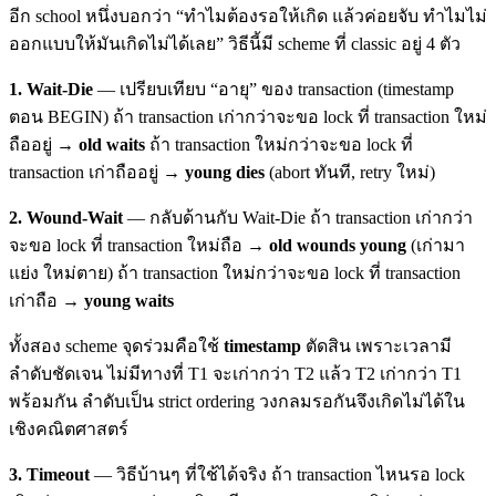
อีก school หนึ่งบอกว่า “ทำไมต้องรอให้เกิด แล้วค่อยจับ ทำไมไม่
ออกแบบให้มันเกิดไม่ได้เลย” วิธีนี้มี scheme ที่ classic อยู่ 4 ตัว
1. Wait-Die
— เปรียบเทียบ “อายุ” ของ transaction (timestamp
ตอน BEGIN) ถ้า transaction เก่ากว่าจะขอ lock ที่ transaction ใหม่
ถืออยู่ →
old waits
ถ้า transaction ใหม่กว่าจะขอ lock ที่
transaction เก่าถืออยู่ →
young dies
(abort ทันที, retry ใหม่)
2. Wound-Wait
— กลับด้านกับ Wait-Die ถ้า transaction เก่ากว่า
จะขอ lock ที่ transaction ใหม่ถือ →
old wounds young
(เก่ามา
แย่ง ใหม่ตาย) ถ้า transaction ใหม่กว่าจะขอ lock ที่ transaction
เก่าถือ →
young waits
ทั้งสอง scheme จุดร่วมคือใช้
timestamp
ตัดสิน เพราะเวลามี
ลำดับชัดเจน ไม่มีทางที่ T1 จะเก่ากว่า T2 แล้ว T2 เก่ากว่า T1
พร้อมกัน ลำดับเป็น strict ordering วงกลมรอกันจึงเกิดไม่ได้ใน
เชิงคณิตศาสตร์
3. Timeout
— วิธีบ้านๆ ที่ใช้ได้จริง ถ้า transaction ไหนรอ lock