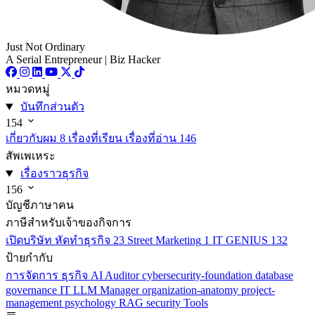
Just Not Ordinary
A Serial Entrepreneur | Biz Hacker
หมวดหมู่
บันทึกส่วนตัว
154
เกี่ยวกับผม
8
เรื่องที่เรียน เรื่องที่อ่าน
146
สัพเพเหระ
เรื่องราวธุรกิจ
156
บัญชีภาษาคน
ภาษีสำหรับเจ้าของกิจการ
เปิดบริษัท หัดทำธุรกิจ
23
Street Marketing
1
IT GENIUS
132
ป้ายกำกับ
การจัดการ
ธุรกิจ
AI
Auditor
cybersecurity-foundation
database
governance
IT
LLM
Manager
organization-anatomy
project-
management
psychology
RAG
security
Tools