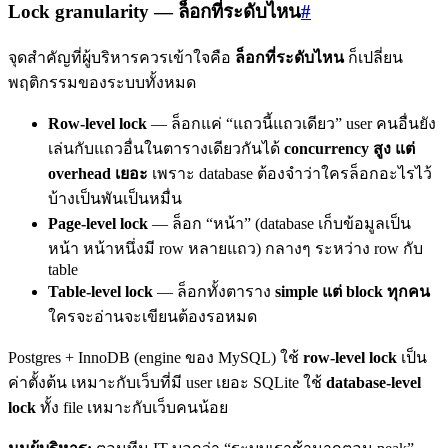
Lock granularity — ล็อกที่ระดับไหน
#
จุดสำคัญที่ผู้บริหารควรเข้าใจคือ
ล็อกที่ระดับไหน
ก็เปลี่ยน
พฤติกรรมของระบบทั้งหมด
Row-level lock
— ล็อกแค่ “แถวนี้แถวเดียว” user คนอื่นยัง
เล่นกับแถวอื่นในตารางเดียวกันได้
concurrency สูง แต่
overhead เยอะ
เพราะ database ต้องจำว่าใครล็อกอะไรไว้
บ้างเป็นพันเป็นหมื่น
Page-level lock
— ล็อก “หน้า” (database เก็บข้อมูลเป็น
หน้า หน้าหนึ่งมี row หลายแถว) กลางๆ ระหว่าง row กับ
table
Table-level lock
— ล็อกทั้งตาราง
simple แต่ block ทุกคน
ใครจะอ่านจะเขียนต้องรอหมด
Postgres + InnoDB (engine ของ MySQL) ใช้
row-level lock
เป็น
ค่าตั้งต้น เหมาะกับเว็บที่มี user เยอะ SQLite ใช้
database-level
lock
ทั้ง file เหมาะกับเว็บคนน้อย