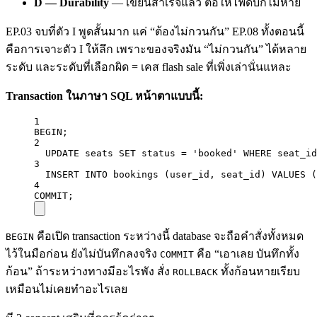
D — Durability
— เขียนสำเร็จแล้ว ต่อให้ไฟดับก็ไม่หาย
EP.03 จบที่ตัว I พูดสั้นมาก แค่ “ต้องไม่กวนกัน” EP.08 ทั้งตอนนี้
คือการเจาะตัว I ให้ลึก เพราะของจริงมัน “ไม่กวนกัน” ได้หลาย
ระดับ และระดับที่เลือกผิด = เคส flash sale ที่เพิ่งเล่านั่นแหละ
Transaction ในภาษา SQL หน้าตาแบบนี้:
1
BEGIN
;
2
UPDATE
 seats 
SET
status
=
'booked'
WHERE
 seat_id
3
INSERT INTO
 bookings (user_id, seat_id) 
VALUES
 (
4
COMMIT
;
คือเปิด transaction ระหว่างนี้ database จะถือคำสั่งทั้งหมด
BEGIN
ไว้ในมือก่อน ยังไม่บันทึกลงจริง
คือ “เอาเลย บันทึกทั้ง
COMMIT
ก้อน” ถ้าระหว่างทางมีอะไรพัง สั่ง
ทั้งก้อนหายเรียบ
ROLLBACK
เหมือนไม่เคยทำอะไรเลย