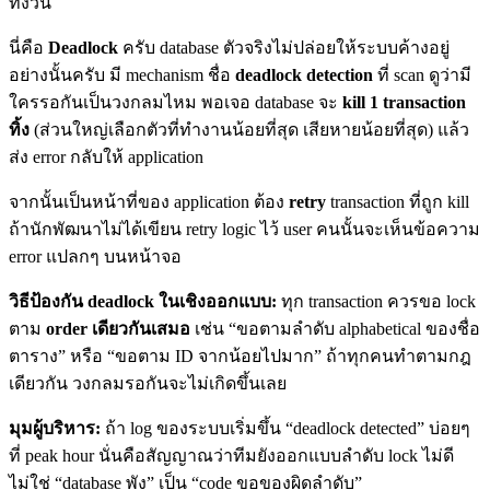
ทั้งวัน
นี่คือ
Deadlock
ครับ database ตัวจริงไม่ปล่อยให้ระบบค้างอยู่
อย่างนั้นครับ มี mechanism ชื่อ
deadlock detection
ที่ scan ดูว่ามี
ใครรอกันเป็นวงกลมไหม พอเจอ database จะ
kill 1 transaction
ทิ้ง
(ส่วนใหญ่เลือกตัวที่ทำงานน้อยที่สุด เสียหายน้อยที่สุด) แล้ว
ส่ง error กลับให้ application
จากนั้นเป็นหน้าที่ของ application ต้อง
retry
transaction ที่ถูก kill
ถ้านักพัฒนาไม่ได้เขียน retry logic ไว้ user คนนั้นจะเห็นข้อความ
error แปลกๆ บนหน้าจอ
วิธีป้องกัน deadlock ในเชิงออกแบบ:
ทุก transaction ควรขอ lock
ตาม
order เดียวกันเสมอ
เช่น “ขอตามลำดับ alphabetical ของชื่อ
ตาราง” หรือ “ขอตาม ID จากน้อยไปมาก” ถ้าทุกคนทำตามกฎ
เดียวกัน วงกลมรอกันจะไม่เกิดขึ้นเลย
มุมผู้บริหาร:
ถ้า log ของระบบเริ่มขึ้น “deadlock detected” บ่อยๆ
ที่ peak hour นั่นคือสัญญาณว่าทีมยังออกแบบลำดับ lock ไม่ดี
ไม่ใช่ “database พัง” เป็น “code ขอของผิดลำดับ”