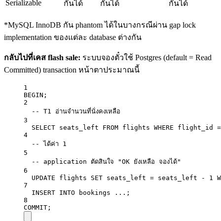
Serializable
กันได้
กันได้
กันได้
*MySQL InnoDB กัน phantom ได้ในบางกรณีผ่าน gap lock
implementation ของแต่ละ database ต่างกัน
กลับไปที่เคส flash sale:
ระบบจองตั๋วใช้ Postgres (default = Read
Committed) transaction หน้าตาประมาณนี้
1
BEGIN
;
2
-- T1 อ่านจำนวนที่นั่งคงเหลือ
3
SELECT
 seats_left 
FROM
 flights 
WHERE
 flight_id 
=
4
-- ได้ค่า 1
5
-- application ตัดสินใจ "OK ยังเหลือ จองได้"
6
UPDATE
 flights 
SET
 seats_left 
=
 seats_left 
-
1
W
7
INSERT INTO
 bookings ...;
8
COMMIT
;