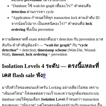
“Database ใช้ wait-for graph เพื่ออะไร?” คำตอบคือ
detection
ผ่านการหา cycle
“Application กำหนดให้ทุก transaction lock ตามลำดับ ID
จากน้อยไปมาก เป็นเทคนิคอะไร?” คำตอบคือ
lock
ordering
ซึ่งเป็น prevention
ความผิดพลาดที่ exam หลอกคือเอา detection กับ prevention มาส
ลับกัน คำสำคัญต้องจำ —
“wait-for graph”
กับ
“cycle
detection”
= detection;
timestamp scheme
(Wait-Die, Wound-
Wait),
timeout
,
lock ordering
= prevention
Isolation Levels 4 ระดับ — ตรงนี้แหละที่
เคส flash sale พัง
#
มาถึงหัวใจของตอนแล้วครับ Locking อย่างเดียวไม่พอ เพราะ
“เข้มแค่ไหน” ก็ส่งผลต่อความเร็วและความถูกต้องของระบบ
database เลยให้คุณเลือก
Isolation Level
กำหนดว่า transaction
ของคุณจะ “เข้มงวด” แค่ไหนตอนต้องอยู่ร่วมกับ transaction อื่น