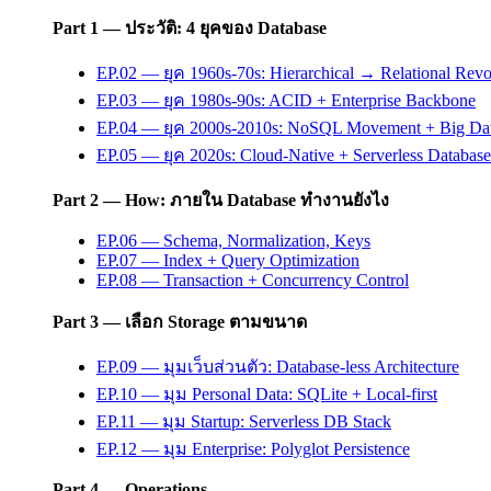
Part 1 — ประวัติ: 4 ยุคของ Database
EP.02 — ยุค 1960s-70s: Hierarchical → Relational Revo
EP.03 — ยุค 1980s-90s: ACID + Enterprise Backbone
EP.04 — ยุค 2000s-2010s: NoSQL Movement + Big Da
EP.05 — ยุค 2020s: Cloud-Native + Serverless Database
Part 2 — How: ภายใน Database ทำงานยังไง
EP.06 — Schema, Normalization, Keys
EP.07 — Index + Query Optimization
EP.08 — Transaction + Concurrency Control
Part 3 — เลือก Storage ตามขนาด
EP.09 — มุมเว็บส่วนตัว: Database-less Architecture
EP.10 — มุม Personal Data: SQLite + Local-first
EP.11 — มุม Startup: Serverless DB Stack
EP.12 — มุม Enterprise: Polyglot Persistence
Part 4 — Operations