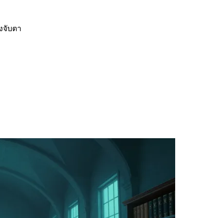
องจับตา