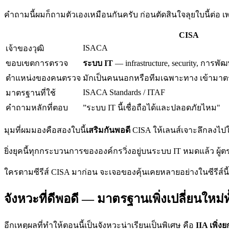
คำถามนี้ผมก็ถามตัวเองเหมือนกันครับ ก่อนตัดสินใจลุยใบนี้ต่อ 
CISA
ISACA
เจ้าของวุฒิ
ขอบเขตการตรวจ
ระบบ IT
— infrastructure, security, การพั
ตำแหน่งของคนตรวจ
มักเป็นคนนอกหรือทีมเฉพาะทาง เข้ามา
ISACA Standards / ITAF
มาตรฐานที่ใช้
คำถามหลักที่ตอบ
”ระบบ IT นี้เชื่อถือได้และปลอดภัยไหม"
มุมที่ผมมองคือสองใบนี้
เสริมกันพอดี
CISA ให้เลนส์เจาะลึกลงไปใน
ยิ่งยุคนี้ทุกกระบวนการขององค์กรวิ่งอยู่บนระบบ IT หมดแล้ว ผู้ต
ใครตามซีรีส์ CISA มาก่อน จะเจอของคุ้นเคยหลายอย่างในซีรีส์นี้ ทั้
จังหวะที่ดีพอดี — มาตรฐานเพิ่งเปลี่ยนใหม่ทั
อีกเหตุผลที่ทำให้ตอนนี้เป็นจังหวะน่าเรียนเป็นพิเศษ คือ
IIA เพิ่ง