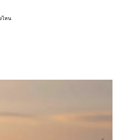
รงไหน