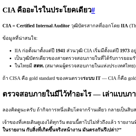
CIA คืออะไรในประโยคเดียว
#
CIA = Certified Internal Auditor
วุฒิบัตรสากลที่ออกโดย
IIA
(Th
ข้อมูลที่น่าสนใจ:
IIA ก่อตั้งมาตั้งแต่ปี
1941
ส่วนวุฒิ CIA เริ่มมีตั้งแต่ปี
1973
อย
เป็นวุฒิบัตรเดียวของสายตรวจสอบภายในที่ได้รับการยอมร
ในไทยมี
สตท.
(สมาคมผู้ตรวจสอบภายในแห่งประเทศไทย) 
ถ้า CISA คือ gold standard ของคนตรวจ
ระบบ IT
— CIA ก็คือ gol
ตรวจสอบภายในมีไว้ทำอะไร — เล่าแบบภ
ลองคิดดูนะครับ ถ้ากิจการหนึ่งเติบโตจากร้านเดียว กลายเป็นสิ
เจ้าของที่เคยเดินดูเองได้ทุกวัน ตอนนี้ตาไปไม่ทั่วถึงแล้ว รายงาน
ในรายงาน กับสิ่งที่เกิดขึ้นจริงหน้างาน มันตรงกันรึเปล่า?”