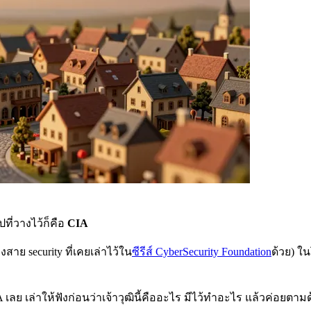
ปที่วางไว้ก็คือ
CIA
สาย security ที่เคยเล่าไว้ใน
ซีรีส์ CyberSecurity Foundation
ด้วย) ใ
A เลย เล่าให้ฟังก่อนว่าเจ้าวุฒินี้คืออะไร มีไว้ทำอะไร แล้วค่อยต