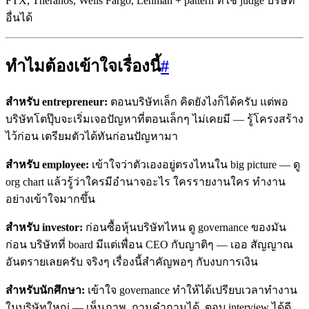
FTX, Theranos, Wells Fargo, Lehman + pattern ที่ใช้ judge บริษัท
อื่นได้
ทำไมต้องเข้าใจเรื่องนี้
#
สำหรับ entrepreneur:
ตอนบริษัทเล็ก คิดยังไงก็ได้ครับ แต่พอ
บริษัทโตปุ๊บจะเริ่มเจอปัญหาที่ตอนเล็กๆ ไม่เคยมี — รู้โครงสร้าง
ไว้ก่อน เตรียมตัวได้ทันก่อนปัญหามา
สำหรับ employee:
เข้าใจว่าตัวเองอยู่ตรงไหนใน big picture — ดู
org chart แล้วรู้ว่าใครมีอำนาจอะไร ใครรายงานใคร ทำงาน
อย่างเข้าใจมากขึ้น
สำหรับ investor:
ก่อนซื้อหุ้นบริษัทไหน ดู governance ของมัน
ก่อน บริษัทที่ board มีแต่เพื่อน CEO กับญาติๆ — เออ สัญญาณ
อันตรายเลยครับ จริงๆ เรื่องนี้สำคัญพอๆ กับงบการเงิน
สำหรับนักศึกษา:
เข้าใจ governance ทำให้ได้เปรียบเวลาทำงาน
ในบริษัทใหญ่ — เห็นภาพ, ถามคำถามได้, ตอบ interview ได้ดี