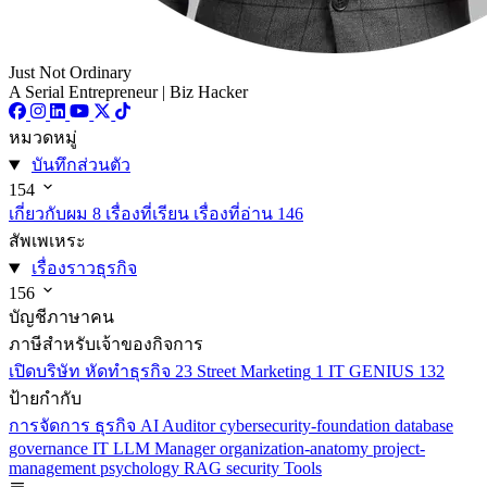
Just Not Ordinary
A Serial Entrepreneur | Biz Hacker
หมวดหมู่
บันทึกส่วนตัว
154
เกี่ยวกับผม
8
เรื่องที่เรียน เรื่องที่อ่าน
146
สัพเพเหระ
เรื่องราวธุรกิจ
156
บัญชีภาษาคน
ภาษีสำหรับเจ้าของกิจการ
เปิดบริษัท หัดทำธุรกิจ
23
Street Marketing
1
IT GENIUS
132
ป้ายกำกับ
การจัดการ
ธุรกิจ
AI
Auditor
cybersecurity-foundation
database
governance
IT
LLM
Manager
organization-anatomy
project-
management
psychology
RAG
security
Tools