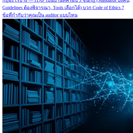
กฎอะไรบ้าง — ITAF เป็นบ้านที่ครอบ 3 ชั้นกฎ (Standards บังคับ,
Guidelines ต้องพิจารณา, Tools เลือกได้) บวก Code of Ethics 7
ข้อที่กำกับว่าคุณเป็น auditor แบบไหน