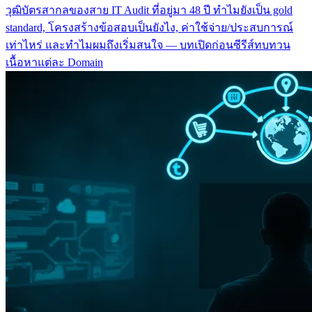
วุฒิบัตรสากลของสาย IT Audit ที่อยู่มา 48 ปี ทำไมยังเป็น gold
standard, โครงสร้างข้อสอบเป็นยังไง, ค่าใช้จ่าย/ประสบการณ์
เท่าไหร่ และทำไมผมถึงเริ่มสนใจ — บทเปิดก่อนซีรีส์ทบทวน
เนื้อหาแต่ละ Domain