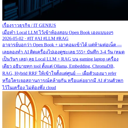
เรื่องราวธุรกิจ
/
IT GENIUS
เมื่อทำ Local LLM ไว้เข้าห้องสอบ Open Book เองแบบงงๆ
2026-05-02
·
#IT #AI #LLM #RAG
อาจารย์บอกว่า Open Book + เอาคอมเข้าได้ แต่ห้ามต่อเน็ต —
เลยลองทำ AI ติดเครื่องไปเองดูซะเลย 555+ บันทึก 3-4 วัน (หมด
เป็นวันๆ เลย) ลุย Local LLM + RAG บน gaming laptop เครื่อง
เดียว อธิบายทุก tool ตั้งแต่ Ollama, Embedding, ChromaDB,
RAG, Hybrid RRF ให้เข้าใจตั้งแต่ศูนย์ — เผื่อตัวเองมา refer
หรือใครเจอสถานการณ์คล้ายกัน หรือแค่อยากมี AI ส่วนตัวพก
ไว้ในเครื่อง ไม่ต้องพึ่ง cloud