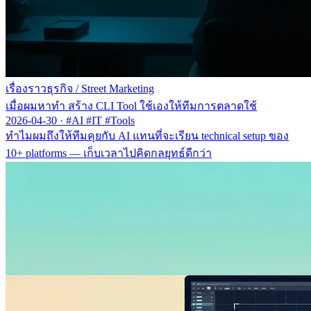
เรื่องราวธุรกิจ
/
Street Marketing
เมื่อผมหาทำ สร้าง CLI Tool ใช้เองให้ทีมการตลาดใช้
2026-04-30
·
#AI #IT #Tools
ทำไมผมถึงให้ทีมคุยกับ AI แทนที่จะเรียน technical setup ของ
10+ platforms — เก็บเวลาไปคิดกลยุทธ์ดีกว่า