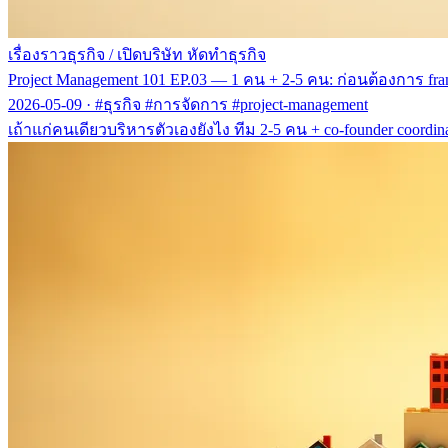
เรื่องราวธุรกิจ
/
เปิดบริษัท หัดทำธุรกิจ
Project Management 101 EP.03 — 1 คน + 2-5 คน: ก่อนต้องการ fr
2026-05-09
·
#ธุรกิจ #การจัดการ #project-management
เถ้าแก่คนเดียวบริหารตัวเองยังไง ทีม 2-5 คน + co-founder coordina