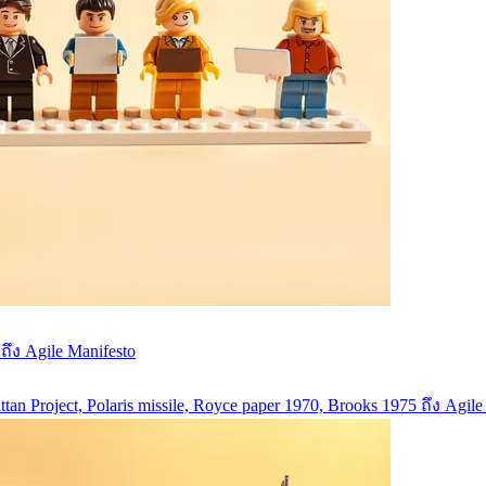
ึง Agile Manifesto
ttan Project, Polaris missile, Royce paper 1970, Brooks 1975 ถึง Ag