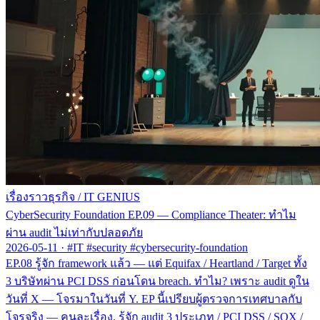
เรื่องราวธุรกิจ
/
IT GENIUS
CyberSecurity Foundation EP.09 — Compliance Theater: ทำไม
ผ่าน audit ไม่เท่ากับปลอดภัย
2026-05-11
·
#IT #security #cybersecurity-foundation
EP.08 รู้จัก framework แล้ว — แต่ Equifax / Heartland / Target ทั้ง
3 บริษัทผ่าน PCI DSS ก่อนโดน breach. ทำไม? เพราะ audit ดูใน
วันที่ X — โจรมาในวันที่ Y. EP นี้เปรียบผู้ตรวจการเทศบาลกับ
โจรจริง — คนละเรื่อง. รู้จัก audit 3 ประเภท / PCI DSS / SOX /