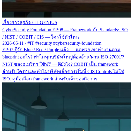
เรื่องราวธุรกิจ
/
IT GENIUS
CyberSecurity Foundation EP.08 — Framework กับ Standards: ISO
/ NIST / COBIT / CIS — ใครใช้ตัวไหน
2026-05-11
·
#IT #security #cybersecurity-foundation
EP.07 รู้จัก Blue / Red / Purple แล้ว — แต่พวกเขาทำงานตาม
blueprint อะไร? ทำไมทุกบริษัทใหญ่ต้องอ้าง 'ผ่าน ISO 27001'?
NIST ของอเมริกา ใช้ฟรี — ดียังไง? COBIT เป็น framework
สำหรับใคร? และทำไมบริษัทเล็กควรเริ่มที่ CIS Controls ไม่ใช่
ISO. คู่มือเลือก framework สำหรับเจ้าของกิจการ