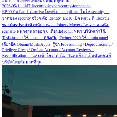
ออก — ที่บริษัทไทยลืมขั้นตอนสุดท้าย
2026-05-11
·
#IT #security #cybersecurity-foundation
EP.09 ปิด Part 1 ด้วยประโยคที่ว่า compliance ไม่ใช่ security —
รากของ security จริงๆ คือ identity. EP.10 เปิด Part 2 ที่ lifecycle
ของบัตรประจำตัวพนักงาน — Joiner / Mover / Leaver. ลองนึก
scenario พนักงานลาออก 6 เดือนยัง login VPN บริษัทเก่าได้,
Tesla insider ใช้ account ที่ยังเปิด, Twitter 2020 ใช้ admin panel
เดียวยึด Obama/Musk/Apple. รู้จัก Provisioning / Deprovisioning /
Privilege Creep / Orphan Account / Account Reviews +
Recertification — และเข้าใจว่าทำไม 'วันสุดท้าย' เป็นขั้นตอนที่
บริษัทไทยลืมมากที่สุด.