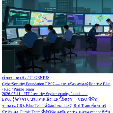
เรื่องราวธุรกิจ
/
IT GENIUS
CyberSecurity Foundation EP.07 — ระบบนิเวศของผู้ป้องกัน: Blue
/ Red / Purple Team
2026-05-11
·
#IT #security #cybersecurity-foundation
EP.06 รู้จักโจร 6 ประเภทแล้ว. EP นี้ฝั่งเรา — CISO ที่ห้าม
รายงาน CIO, Blue Team ที่นั่งเฝ้าจอ 24x7, Red Team ที่แฮกบริ
ษัทตัวเอง, Purple Team ที่ทำให้สองทีมคุยกัน, ตลาด vendor ที่ซับ