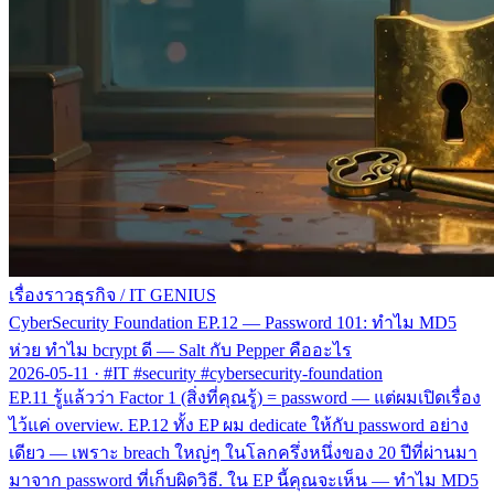
เรื่องราวธุรกิจ
/
IT GENIUS
CyberSecurity Foundation EP.12 — Password 101: ทำไม MD5
ห่วย ทำไม bcrypt ดี — Salt กับ Pepper คืออะไร
2026-05-11
·
#IT #security #cybersecurity-foundation
EP.11 รู้แล้วว่า Factor 1 (สิ่งที่คุณรู้) = password — แต่ผมเปิดเรื่อง
ไว้แค่ overview. EP.12 ทั้ง EP ผม dedicate ให้กับ password อย่าง
เดียว — เพราะ breach ใหญ่ๆ ในโลกครึ่งหนึ่งของ 20 ปีที่ผ่านมา
มาจาก password ที่เก็บผิดวิธี. ใน EP นี้คุณจะเห็น — ทำไม MD5