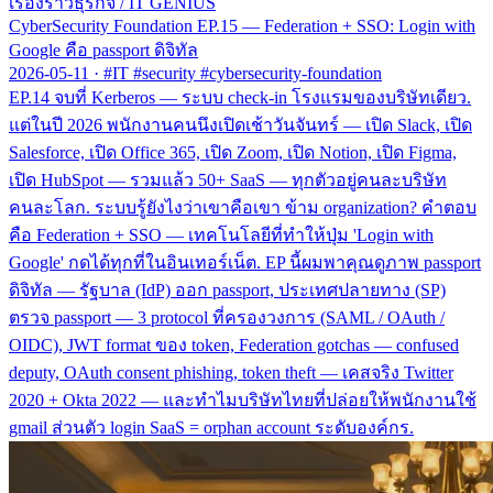
เรื่องราวธุรกิจ
/
IT GENIUS
CyberSecurity Foundation EP.15 — Federation + SSO: Login with
Google คือ passport ดิจิทัล
2026-05-11
·
#IT #security #cybersecurity-foundation
EP.14 จบที่ Kerberos — ระบบ check-in โรงแรมของบริษัทเดียว.
แต่ในปี 2026 พนักงานคนนึงเปิดเช้าวันจันทร์ — เปิด Slack, เปิด
Salesforce, เปิด Office 365, เปิด Zoom, เปิด Notion, เปิด Figma,
เปิด HubSpot — รวมแล้ว 50+ SaaS — ทุกตัวอยู่คนละบริษัท
คนละโลก. ระบบรู้ยังไงว่าเขาคือเขา ข้าม organization? คำตอบ
คือ Federation + SSO — เทคโนโลยีที่ทำให้ปุ่ม 'Login with
Google' กดได้ทุกที่ในอินเทอร์เน็ต. EP นี้ผมพาคุณดูภาพ passport
ดิจิทัล — รัฐบาล (IdP) ออก passport, ประเทศปลายทาง (SP)
ตรวจ passport — 3 protocol ที่ครองวงการ (SAML / OAuth /
OIDC), JWT format ของ token, Federation gotchas — confused
deputy, OAuth consent phishing, token theft — เคสจริง Twitter
2020 + Okta 2022 — และทำไมบริษัทไทยที่ปล่อยให้พนักงานใช้
gmail ส่วนตัว login SaaS = orphan account ระดับองค์กร.