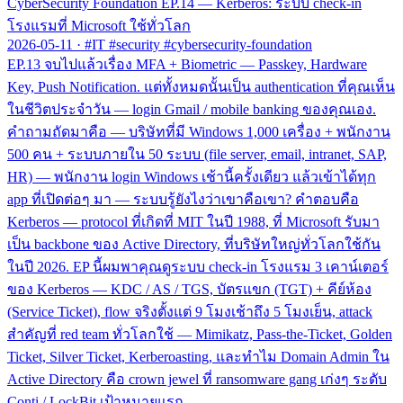
CyberSecurity Foundation EP.14 — Kerberos: ระบบ check-in
โรงแรมที่ Microsoft ใช้ทั่วโลก
2026-05-11
·
#IT #security #cybersecurity-foundation
EP.13 จบไปแล้วเรื่อง MFA + Biometric — Passkey, Hardware
Key, Push Notification. แต่ทั้งหมดนั้นเป็น authentication ที่คุณเห็น
ในชีวิตประจำวัน — login Gmail / mobile banking ของคุณเอง.
คำถามถัดมาคือ — บริษัทที่มี Windows 1,000 เครื่อง + พนักงาน
500 คน + ระบบภายใน 50 ระบบ (file server, email, intranet, SAP,
HR) — พนักงาน login Windows เช้านี้ครั้งเดียว แล้วเข้าได้ทุก
app ที่เปิดต่อๆ มา — ระบบรู้ยังไงว่าเขาคือเขา? คำตอบคือ
Kerberos — protocol ที่เกิดที่ MIT ในปี 1988, ที่ Microsoft รับมา
เป็น backbone ของ Active Directory, ที่บริษัทใหญ่ทั่วโลกใช้กัน
ในปี 2026. EP นี้ผมพาคุณดูระบบ check-in โรงแรม 3 เคาน์เตอร์
ของ Kerberos — KDC / AS / TGS, บัตรแขก (TGT) + คีย์ห้อง
(Service Ticket), flow จริงตั้งแต่ 9 โมงเช้าถึง 5 โมงเย็น, attack
สำคัญที่ red team ทั่วโลกใช้ — Mimikatz, Pass-the-Ticket, Golden
Ticket, Silver Ticket, Kerberoasting, และทำไม Domain Admin ใน
Active Directory คือ crown jewel ที่ ransomware gang เก่งๆ ระดับ
Conti / LockBit เป้าหมายแรก.