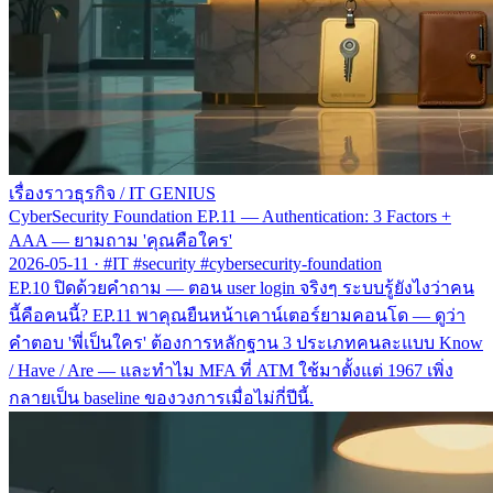
เรื่องราวธุรกิจ
/
IT GENIUS
CyberSecurity Foundation EP.11 — Authentication: 3 Factors +
AAA — ยามถาม 'คุณคือใคร'
2026-05-11
·
#IT #security #cybersecurity-foundation
EP.10 ปิดด้วยคำถาม — ตอน user login จริงๆ ระบบรู้ยังไงว่าคน
นี้คือคนนี้? EP.11 พาคุณยืนหน้าเคาน์เตอร์ยามคอนโด — ดูว่า
คำตอบ 'พี่เป็นใคร' ต้องการหลักฐาน 3 ประเภทคนละแบบ Know
/ Have / Are — และทำไม MFA ที่ ATM ใช้มาตั้งแต่ 1967 เพิ่ง
กลายเป็น baseline ของวงการเมื่อไม่กี่ปีนี้.