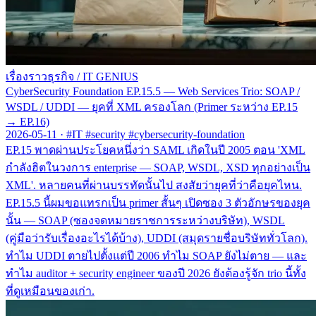
เรื่องราวธุรกิจ
/
IT GENIUS
CyberSecurity Foundation EP.15.5 — Web Services Trio: SOAP /
WSDL / UDDI — ยุคที่ XML ครองโลก (Primer ระหว่าง EP.15
→ EP.16)
2026-05-11
·
#IT #security #cybersecurity-foundation
EP.15 พาดผ่านประโยคหนึ่งว่า SAML เกิดในปี 2005 ตอน 'XML
กำลังฮิตในวงการ enterprise — SOAP, WSDL, XSD ทุกอย่างเป็น
XML'. หลายคนที่ผ่านบรรทัดนั้นไป สงสัยว่ายุคที่ว่าคือยุคไหน.
EP.15.5 นี้ผมขอแทรกเป็น primer สั้นๆ เปิดซอง 3 ตัวอักษรของยุค
นั้น — SOAP (ซองจดหมายราชการระหว่างบริษัท), WSDL
(คู่มือว่ารับเรื่องอะไรได้บ้าง), UDDI (สมุดรายชื่อบริษัททั่วโลก).
ทำไม UDDI ตายไปตั้งแต่ปี 2006 ทำไม SOAP ยังไม่ตาย — และ
ทำไม auditor + security engineer ของปี 2026 ยังต้องรู้จัก trio นี้ทั้ง
ที่ดูเหมือนของเก่า.