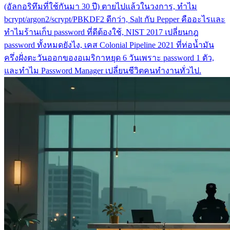
(อัลกอริทึมที่ใช้กันมา 30 ปี) ตายไปแล้วในวงการ, ทำไม
bcrypt/argon2/scrypt/PBKDF2 ดีกว่า, Salt กับ Pepper คืออะไรและ
ทำไมร้านเก็บ password ที่ดีต้องใช้, NIST 2017 เปลี่ยนกฎ
password ทั้งหมดยังไง, เคส Colonial Pipeline 2021 ที่ท่อน้ำมัน
ครึ่งฝั่งตะวันออกของอเมริกาหยุด 6 วันเพราะ password 1 ตัว,
และทำไม Password Manager เปลี่ยนชีวิตคนทำงานทั่วไป.