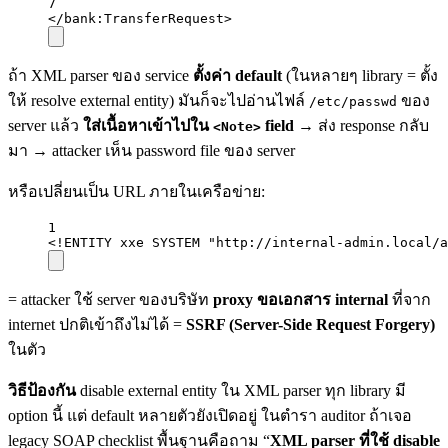
7
</
bank:TransferRequest
>
ถ้า XML parser ของ service
ตั้งค่า default
(ในหลายๆ library = ตั้ง
ให้ resolve external entity) มันก็จะไปอ่านไฟล์
ของ
/etc/passwd
server แล้ว
ใส่เนื้อหาเข้าไปใน
field
→ ส่ง response กลับ
<Note>
มา → attacker เห็น password file ของ server
หรือเปลี่ยนเป็น URL ภายในเครือข่าย:
1
<!ENTITY xxe SYSTEM "http://internal-admin.local/a
= attacker ใช้ server ของบริษัท
proxy ขอเอกสาร internal
ที่จาก
internet ปกติเข้าถึงไม่ได้ =
SSRF (Server-Side Request Forgery)
ในตัว
วิธีป้องกัน
disable external entity ใน XML parser ทุก library มี
option นี้ แต่ default หลายตัวยังเปิดอยู่ ในตำรา auditor ถ้าเจอ
legacy SOAP checklist พื้นฐานคือถาม “
XML parser ที่ใช้ disable