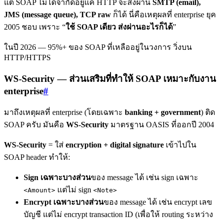
แต่ SOAP ไม่ได้จำกัดอยู่แค่ HTTP จะส่งผ่าน
SMTP (email),
JMS (message queue), TCP raw
ก็ได้ นี่คือเหตุผลที่ enterprise ยุค
2005 ชอบ เพราะ “
ใช้ SOAP เดียว ส่งผ่านอะไรก็ได้
”
ในปี 2026 — 95%+ ของ SOAP ที่เหลืออยู่ในวงการ วิ่งบน
HTTP/HTTPS
WS-Security — ส่วนเสริมที่ทำให้ SOAP เหมาะกับงาน
enterprise
#
มาถึงเหตุผลที่ enterprise (โดยเฉพาะ
banking + government
) ติด
SOAP ครับ มันคือ
WS-Security
มาตรฐาน OASIS ที่ออกปี 2004
WS-Security
= ใส่
encryption + digital signature
เข้าไปใน
SOAP header ทำให้:
Sign เฉพาะบางส่วน
ของ message ได้ เช่น sign เฉพาะ
แต่ไม่ sign
<Amount>
<Note>
Encrypt เฉพาะบางส่วน
ของ message ได้ เช่น encrypt เลข
บัญชี แต่ไม่ encrypt transaction ID (เพื่อให้ routing ระหว่าง