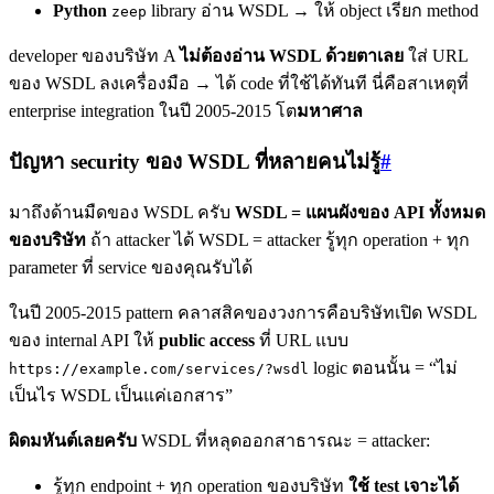
Python
library อ่าน WSDL → ให้ object เรียก method
zeep
developer ของบริษัท A
ไม่ต้องอ่าน WSDL ด้วยตาเลย
ใส่ URL
ของ WSDL ลงเครื่องมือ → ได้ code ที่ใช้ได้ทันที นี่คือสาเหตุที่
enterprise integration ในปี 2005-2015 โต
มหาศาล
ปัญหา security ของ WSDL ที่หลายคนไม่รู้
#
มาถึงด้านมืดของ WSDL ครับ
WSDL = แผนผังของ API ทั้งหมด
ของบริษัท
ถ้า attacker ได้ WSDL = attacker รู้ทุก operation + ทุก
parameter ที่ service ของคุณรับได้
ในปี 2005-2015 pattern คลาสสิคของวงการคือบริษัทเปิด WSDL
ของ internal API ให้
public access
ที่ URL แบบ
logic ตอนนั้น = “ไม่
https://example.com/services/?wsdl
เป็นไร WSDL เป็นแค่เอกสาร”
ผิดมหันต์เลยครับ
WSDL ที่หลุดออกสาธารณะ = attacker:
รู้ทุก endpoint + ทุก operation ของบริษัท
ใช้ test เจาะได้