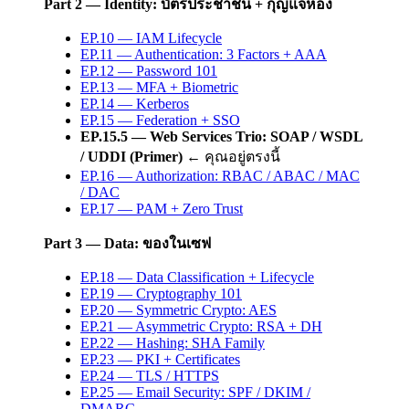
Part 2 — Identity: บัตรประชาชน + กุญแจห้อง
EP.10 — IAM Lifecycle
EP.11 — Authentication: 3 Factors + AAA
EP.12 — Password 101
EP.13 — MFA + Biometric
EP.14 — Kerberos
EP.15 — Federation + SSO
EP.15.5 — Web Services Trio: SOAP / WSDL
/ UDDI (Primer)
← คุณอยู่ตรงนี้
EP.16 — Authorization: RBAC / ABAC / MAC
/ DAC
EP.17 — PAM + Zero Trust
Part 3 — Data: ของในเซฟ
EP.18 — Data Classification + Lifecycle
EP.19 — Cryptography 101
EP.20 — Symmetric Crypto: AES
EP.21 — Asymmetric Crypto: RSA + DH
EP.22 — Hashing: SHA Family
EP.23 — PKI + Certificates
EP.24 — TLS / HTTPS
EP.25 — Email Security: SPF / DKIM /
DMARC