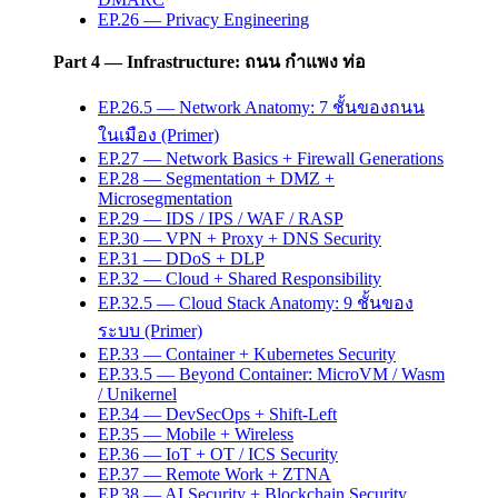
EP.26 — Privacy Engineering
Part 4 — Infrastructure: ถนน กำแพง ท่อ
EP.26.5 — Network Anatomy: 7 ชั้นของถนน
ในเมือง (Primer)
EP.27 — Network Basics + Firewall Generations
EP.28 — Segmentation + DMZ +
Microsegmentation
EP.29 — IDS / IPS / WAF / RASP
EP.30 — VPN + Proxy + DNS Security
EP.31 — DDoS + DLP
EP.32 — Cloud + Shared Responsibility
EP.32.5 — Cloud Stack Anatomy: 9 ชั้นของ
ระบบ (Primer)
EP.33 — Container + Kubernetes Security
EP.33.5 — Beyond Container: MicroVM / Wasm
/ Unikernel
EP.34 — DevSecOps + Shift-Left
EP.35 — Mobile + Wireless
EP.36 — IoT + OT / ICS Security
EP.37 — Remote Work + ZTNA
EP.38 — AI Security + Blockchain Security