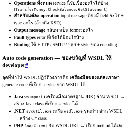
Operations ทั้งหมด
service นี้รับเรื่องอะไรได้บ้าง
(
,
,
)
TransferMoney
CheckBalance
GetStatement
สำหรับแต่ละ operation
input message ต้องมี field อะไร +
type อะไร (อ้างถึง XSD)
Output message
กลับมาเป็น format อะไร
Fault types
error ที่เกิดได้มีอะไรบ้าง
Binding
ใช้ HTTP / SMTP / ฯลฯ + style ของ encoding
Auto code generation — ของขวัญที่ WSDL ให้
developer
#
จุดที่ทำให้ WSDL ปฏิวัติวงการคือ
เครื่องมือของแต่ละภาษา
generate code ที่เรียก service จาก WSDL ได้:
Java
(เครื่องมือมาตรฐาน JDK) อ่าน WSDL →
wsimport
สร้าง Java class ที่เรียก service ได้
.NET
(หรือ
รุ่นเก่า) อ่าน WSDL
svcutil.exe
wsdl.exe
→ สร้าง C# class
PHP
รับ WSDL URL → เรียก method ได้เลย
SoapClient