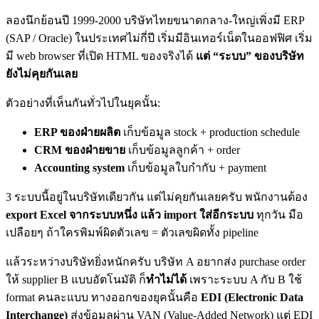
ลองนึกย้อนปี 1999-2000 บริษัทไทยขนาดกลาง-ใหญ่เพิ่งมี ERP
(SAP / Oracle) ในประเทศไม่กี่ปี เริ่มมีอินเทอร์เน็ตในออฟฟิศ เริ่ม
มี web browser ที่เปิด HTML ของจริงได้
แต่ “ระบบ” ของบริษัท
ยังไม่คุยกันเลย
ตัวอย่างที่เห็นกันทั่วไปในยุคนั้น:
ERP ของฝ่ายผลิต
เก็บข้อมูล stock + production schedule
CRM ของฝ่ายขาย
เก็บข้อมูลลูกค้า + order
Accounting system
เก็บข้อมูลใบกำกับ + payment
3 ระบบนี้อยู่ในบริษัทเดียวกัน แต่ไม่คุยกันเลยครับ พนักงานต้อง
export Excel จากระบบหนึ่ง แล้ว import ใส่อีกระบบ
ทุกวัน มือ
เปลือยๆ ถ้าใครพิมพ์ผิดตัวเลข = ตัวเลขผิดทั้ง pipeline
แล้วระหว่างบริษัทยิ่งหนักครับ บริษัท A อยากส่ง purchase order
ให้ supplier B แบบอัตโนมัติ ก็
ทำไม่ได้
เพราะระบบ A กับ B ใช้
format คนละแบบ ทางออกของยุคนั้นคือ
EDI (Electronic Data
Interchange)
ส่งข้อมูลผ่าน VAN (Value-Added Network) แต่ EDI