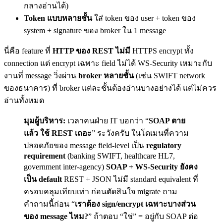
กลางอ่านได้)
Token แบบหลายชั้น
ใส่ token ของ user + token ของ
system + signature ของ broker ใน 1 message
นี่คือ feature ที่
HTTP ของ REST ไม่มี
HTTPS encrypt ทั้ง
connection แต่ encrypt เฉพาะ field ไม่ได้ WS-Security เหมาะกับ
งานที่ message วิ่งผ่าน
broker หลายชั้น
(เช่น SWIFT network
ของธนาคาร) ที่ broker แต่ละชั้นต้องอ่านบางอย่างได้ แต่ไม่ควร
อ่านทั้งหมด
มุมผู้บริหาร:
เวลาคนฝ่าย IT บอกว่า “
SOAP ตาย
แล้ว ใช้ REST เถอะ
” ระวังครับ ในโดเมนที่ความ
ปลอดภัยของ message field-level เป็น
regulatory
requirement
(banking SWIFT, healthcare HL7,
government inter-agency)
SOAP + WS-Security ยังคง
เป็น default
REST + JSON ไม่มี standard equivalent ที่
ครอบคลุมเทียบเท่า ก่อนตัดสินใจ migrate ถาม
คำถามนี้ก่อน “
เราต้อง sign/encrypt เฉพาะบางส่วน
ของ message ไหม?
” ถ้าตอบ “ใช่” = อยู่กับ SOAP ต่อ