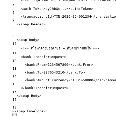
<!-- ข้อมูล routing + authentication + transact
5
<
auth:Token
>eyJhbGc...</
auth:Token
>
6
<
transaction:Id
>TXN-2026-05-001234</
transactio
7
</
soap:Header
>
8
9
<
soap:Body
>
10
<!-- เนื้อหาจริงของคำขอ — ที่ปลายทางสนใจ -->
11
<
bank:TransferRequest
>
12
<
bank:From
>1234567890</
bank:From
>
13
<
bank:To
>9876543210</
bank:To
>
14
<
bank:Amount
currency
=
"THB"
>50000</
bank:Amou
15
</
bank:TransferRequest
>
16
</
soap:Body
>
17
18
</
soap:Envelope
>