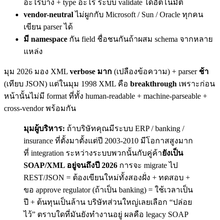
อะไรบ้าง + type อะไร ระบบ validate ได้อัตโนมัติ
vendor-neutral
ไม่ผูกกับ Microsoft / Sun / Oracle ทุกคน
เขียน parser ได้
มี namespace
กัน field ชื่อชนกันถ้าผสม schema จากหลาย
แหล่ง
มุม 2026 มอง XML
verbose มาก
(เปลืองข้อความ) + parser
ช้า
(เทียบ JSON) แต่ในมุม 1998 XML คือ
breakthrough
เพราะก่อน
หน้านั้นไม่มี format ที่ทั้ง human-readable + machine-parseable +
cross-vendor พร้อมกัน
มุมผู้บริหาร:
ถ้าบริษัทคุณมีระบบ ERP / banking /
insurance ที่ตั้งมาตั้งแต่ปี 2003-2010 มีโอกาสสูงมาก
ที่ integration ระหว่างระบบพวกนั้นกับคู่ค้า
ยังเป็น
SOAP/XML อยู่จนถึงปี 2026
การจะ migrate ไป
REST/JSON = ต้องเขียนใหม่ทั้งสองฝั่ง + ทดสอบ +
ขอ approve regulator (ถ้าเป็น banking) = ใช้เวลาเป็น
ปี + ต้นทุนเป็นล้าน บริษัทส่วนใหญ่เลยเลือก “ปล่อย
ไว้” ตราบใดที่มันยังทำงานอยู่ ผลคือ legacy SOAP