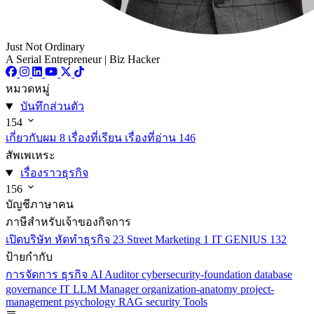
Just Not Ordinary
A Serial Entrepreneur | Biz Hacker
หมวดหมู่
บันทึกส่วนตัว
154
เกี่ยวกับผม
8
เรื่องที่เรียน เรื่องที่อ่าน
146
สัพเพเหระ
เรื่องราวธุรกิจ
156
บัญชีภาษาคน
ภาษีสำหรับเจ้าของกิจการ
เปิดบริษัท หัดทำธุรกิจ
23
Street Marketing
1
IT GENIUS
132
ป้ายกำกับ
การจัดการ
ธุรกิจ
AI
Auditor
cybersecurity-foundation
database
governance
IT
LLM
Manager
organization-anatomy
project-
management
psychology
RAG
security
Tools