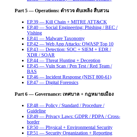
Part 5 — Operations: ตำรวจ ดับเพลิง สืบสวน
EP.39 — Kill Chain + MITRE ATT&CK
EP.40 — Social Engineering: Phishing / BEC /
Vishing
EP.41 — Malware Taxonomy
EP.42 — Web App Attacks: OWASP Top 10
EP.43 — Detection: SOC + SIEM + EDR /
XDR / SOAR
EP.44 — Threat Hunting + Deception
EP.45 — Vuln Scan / Pen Test / Red Team /
BAS
EP.46 — Incident Response (NIST 800-61)
EP.47 — Digital Forensics
Part 6 — Governance: เทศบาล + กฎหมายเมือง
EP.48 — Policy / Standard / Procedure /
Guideline
EP.49 — Privacy Laws: GDPR / PDPA / Cross-
border
EP.50 — Physical + Environmental Security
EP.51 — Security Organization + Reporting