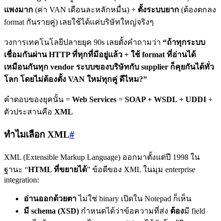
แพงมาก
(ค่า VAN เดือนละหลักหมื่น) +
ตั้งระบบยาก
(ต้องตกลง
format กันรายคู่) เลยใช้ได้แค่บริษัทใหญ่จริงๆ
วงการเทคโนโลยีปลายยุค 90s เลยตั้งคำถามว่า
“ถ้าทุกระบบ
เชื่อมกันผ่าน HTTP ที่ทุกที่มีอยู่แล้ว + ใช้ format ที่อ่านได้
เหมือนกันทุก vendor ระบบของบริษัทกับ supplier ก็คุยกันได้ทั่ว
โลก โดยไม่ต้องตั้ง VAN ใหม่ทุกคู่ ดีไหม?”
คำตอบของยุคนั้น =
Web Services
=
SOAP + WSDL + UDDI
+
ตัวประสานคือ
XML
ทำไมเลือก XML
#
XML (Extensible Markup Language) ออกมาตั้งแต่ปี 1998 ใน
ฐานะ “
HTML ที่ขยายได้
” ข้อดีของ XML ในมุม enterprise
integration:
อ่านออกด้วยตา
ไม่ใช่ binary เปิดใน Notepad ก็เห็น
มี schema (XSD)
กำหนดได้ว่าข้อความที่ส่ง
ต้อง
มี field