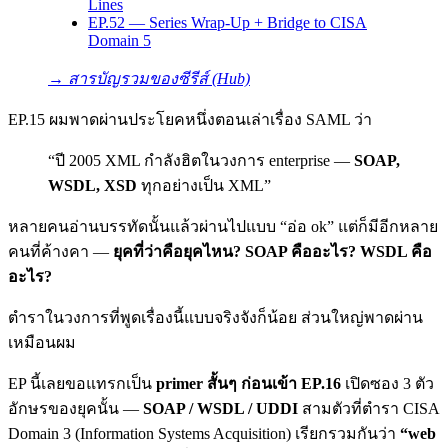
Lines
EP.52 — Series Wrap-Up + Bridge to CISA
Domain 5
→ สารบัญรวมของซีรีส์ (Hub)
EP.15 ผมพาดผ่านประโยคหนึ่งตอนเล่าเรื่อง SAML ว่า
“ปี 2005 XML กำลังฮิตในวงการ enterprise —
SOAP,
WSDL, XSD
ทุกอย่างเป็น XML”
หลายคนอ่านบรรทัดนั้นแล้วผ่านไปแบบ “อ่อ ok” แต่ก็มีอีกหลาย
คนที่ค้างคา —
ยุคที่ว่าคือยุคไหน? SOAP คืออะไร? WSDL คือ
อะไร?
ตำราในวงการที่พูดเรื่องนี้แบบจริงจังก็น้อย ส่วนใหญ่พาดผ่าน
เหมือนผม
EP นี้เลยขอแทรกเป็น
primer สั้นๆ ก่อนเข้า EP.16
เปิดซอง 3 ตัว
อักษรของยุคนั้น —
SOAP / WSDL / UDDI
สามตัวที่ตำรา CISA
Domain 3 (Information Systems Acquisition) เรียกรวมกันว่า
“web