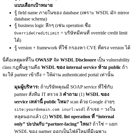
แบบเลือกเป้าหมาย
รู้ field name ภายในของ database (เพราะ WSDL มัก mirror
database schema)
รู้ business logic ลึกๆ (เช่น operation ชื่อ
= บริษัทมีคนที่ override credit limit
OverrideCreditLimit
ได้)
รู้ version + framework ที่ใช้ กรองหา CVE ที่ตรง version ได้
นี่คือเหตุผลที่ใน
OWASP
จัด
WSDL Disclosure
เป็น vulnerability
class กฎพื้นฐานคือ
WSDL ของ internal service ห้าม public
ถ้า
จะให้ partner เข้าถึง = ให้ผ่าน authenticated portal เท่านั้น
มุมผู้บริหาร:
ถ้าบริษัทคุณมี SOAP service ที่ใช้กับ
partner สั่งทีม IT ตรวจ
3 คำถาม
(1)
WSDL ของ
service เหล่านี้ public ไหม?
scan ด้วย Google ง่ายๆ
ถ้าเจอ = วงใน
site:yourdomain.com inurl:wsdl
หลุดนอกแล้ว (2)
WSDL list operation ที่ “internal
only” ปะปนกับ “partner-facing” ไหม?
ถ้าใช่ = แยก
WSDL ของ partner ออกเป็นไฟล์ใหม่ที่มีเฉพาะ