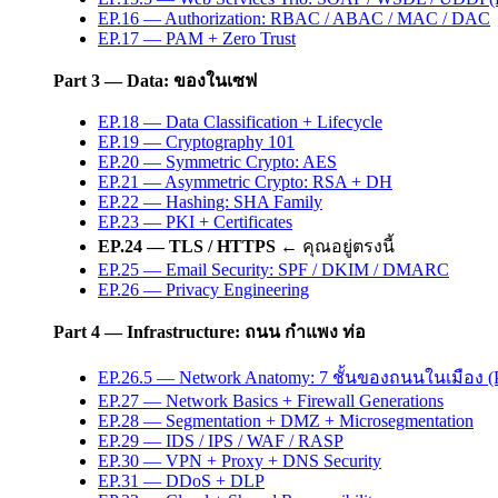
EP.16 — Authorization: RBAC / ABAC / MAC / DAC
EP.17 — PAM + Zero Trust
Part 3 — Data: ของในเซฟ
EP.18 — Data Classification + Lifecycle
EP.19 — Cryptography 101
EP.20 — Symmetric Crypto: AES
EP.21 — Asymmetric Crypto: RSA + DH
EP.22 — Hashing: SHA Family
EP.23 — PKI + Certificates
EP.24 — TLS / HTTPS
← คุณอยู่ตรงนี้
EP.25 — Email Security: SPF / DKIM / DMARC
EP.26 — Privacy Engineering
Part 4 — Infrastructure: ถนน กำแพง ท่อ
EP.26.5 — Network Anatomy: 7 ชั้นของถนนในเมือง (P
EP.27 — Network Basics + Firewall Generations
EP.28 — Segmentation + DMZ + Microsegmentation
EP.29 — IDS / IPS / WAF / RASP
EP.30 — VPN + Proxy + DNS Security
EP.31 — DDoS + DLP