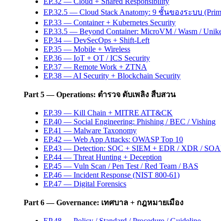
EP.32 — Cloud + Shared Responsibility
EP.32.5 — Cloud Stack Anatomy: 9 ชั้นของระบบ (Prim
EP.33 — Container + Kubernetes Security
EP.33.5 — Beyond Container: MicroVM / Wasm / Unike
EP.34 — DevSecOps + Shift-Left
EP.35 — Mobile + Wireless
EP.36 — IoT + OT / ICS Security
EP.37 — Remote Work + ZTNA
EP.38 — AI Security + Blockchain Security
Part 5 — Operations: ตำรวจ ดับเพลิง สืบสวน
EP.39 — Kill Chain + MITRE ATT&CK
EP.40 — Social Engineering: Phishing / BEC / Vishing
EP.41 — Malware Taxonomy
EP.42 — Web App Attacks: OWASP Top 10
EP.43 — Detection: SOC + SIEM + EDR / XDR / SO
EP.44 — Threat Hunting + Deception
EP.45 — Vuln Scan / Pen Test / Red Team / BAS
EP.46 — Incident Response (NIST 800-61)
EP.47 — Digital Forensics
Part 6 — Governance: เทศบาล + กฎหมายเมือง
EP.48 — Policy / Standard / Procedure / Guideline