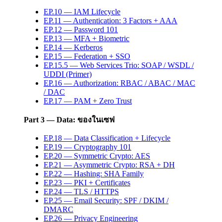
EP.10 — IAM Lifecycle
EP.11 — Authentication: 3 Factors + AAA
EP.12 — Password 101
EP.13 — MFA + Biometric
EP.14 — Kerberos
EP.15 — Federation + SSO
EP.15.5 — Web Services Trio: SOAP / WSDL /
UDDI (Primer)
EP.16 — Authorization: RBAC / ABAC / MAC
/ DAC
EP.17 — PAM + Zero Trust
Part 3 — Data: ของในเซฟ
EP.18 — Data Classification + Lifecycle
EP.19 — Cryptography 101
EP.20 — Symmetric Crypto: AES
EP.21 — Asymmetric Crypto: RSA + DH
EP.22 — Hashing: SHA Family
EP.23 — PKI + Certificates
EP.24 — TLS / HTTPS
EP.25 — Email Security: SPF / DKIM /
DMARC
EP.26 — Privacy Engineering