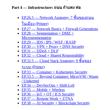
Part 4 — Infrastructure: ถนน กำแพง ท่อ
EP.26.5 — Network Anatomy: 7 ชั้นของถนน
ในเมือง (Primer)
EP.27 — Network Basics + Firewall Generations
EP.28 — Segmentation + DMZ +
Microsegmentation
EP.29 — IDS / IPS / WAF / RASP
EP.30 — VPN + Proxy + DNS Security
EP.31 — DDoS + DLP
EP.32 — Cloud + Shared Responsibility
EP.32.5 — Cloud Stack Anatomy: 9 ชั้นของ
ระบบ (Primer)
EP.33 — Container + Kubernetes Security
EP.33.5 — Beyond Container: MicroVM / Wasm
/ Unikernel
EP.34 — DevSecOps + Shift-Left
EP.35 — Mobile + Wireless
EP.36 — IoT + OT / ICS Security
EP.37 — Remote Work + ZTNA
EP.38 — AI Security + Blockchain Security