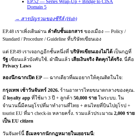
EP.52 — Series Wrap-Up + Bridge to CISA
Domain 5
→ สารบัญรวมของซีรีส์ (Hub)
EP.48 เราเพิ่งเดินผ่าน
ลำดับชั้นเอกสาร
ของเมือง — Policy /
Standard / Procedure / Guideline ที่บริษัทเขียนเอง
แต่ EP.49 เราเจอกฎอีกชั้นหนึ่งที่
บริษัทเขียนเองไม่ได้
เป็นกฎที่
รัฐ
เขียนแล้วบังคับใช้. ฝ่าฝืนแล้ว
เสียเงินจริง ติดคุกได้จริง
. นี่คือ
Privacy Laws
ลองนึกฉากเปิด EP
— ฉากเดียวที่ผมอยากให้คุณติดในใจ:
กรุงเทพ เช้าวันจันทร์ 2026.
ร้านอาหารไทยขนาดกลางของคุณ.
มี
loyalty app
ที่ใช้มา 3 ปี + ลูกค้า
50,000 ราย
ในระบบ. ใน
จำนวนนี้มีคนยุโรปที่มาทำงานที่ไทย + คนไทยที่บินไปยุโรป +
tourist EU ที่มา check-in หลายครั้ง. รวมแล้วประมาณ
2,000 ราย
เป็น EU citizen
วันจันทร์นี้
อีเมลจากนักกฎหมายในเยอรมนี
: