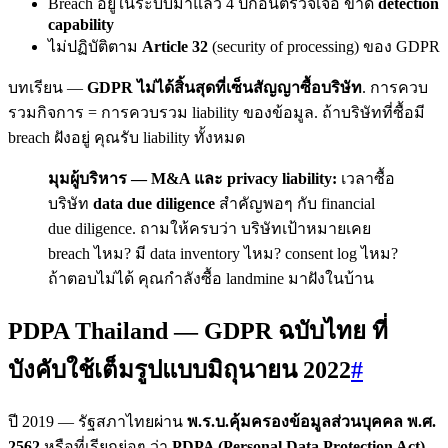
Breach อยู่ในระบบมาแล้ว 4 ปีก่อนตรวจเจอ ขาด
detection
capability
ไม่ปฏิบัติตาม
Article 32
(security of processing) ของ GDPR
บทเรียน —
GDPR ไม่ได้สิ้นสุดที่เซ็นสัญญาซื้อบริษัท
. การควบ
รวมกิจการ = การควบรวม liability ของข้อมูล. ถ้าบริษัทที่ซื้อมี
breach ฝังอยู่ คุณรับ liability ทั้งหมด
มุมผู้บริหาร — M&A และ privacy liability:
เวลาซื้อ
บริษัท
data due diligence
สำคัญพอๆ กับ financial
due diligence. ถามให้ครบว่า บริษัทเป้าหมายเคย
breach ไหม? มี data inventory ไหม? consent log ไหม?
ถ้าตอบไม่ได้ คุณกำลังซื้อ landmine มาฝังในบ้าน
PDPA Thailand — GDPR ฉบับไทย ที่
บังคับใช้เต็มรูปแบบมิถุนายน 2022
#
ปี 2019 — รัฐสภาไทยผ่าน
พ.ร.บ.คุ้มครองข้อมูลส่วนบุคคล พ.ศ.
2562
หรือที่เรียกย่อๆ ว่า
PDPA (Personal Data Protection Act)