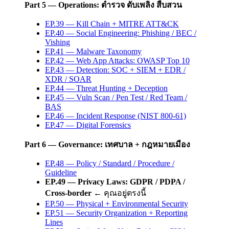
Part 5 — Operations: ตำรวจ ดับเพลิง สืบสวน
EP.39 — Kill Chain + MITRE ATT&CK
EP.40 — Social Engineering: Phishing / BEC /
Vishing
EP.41 — Malware Taxonomy
EP.42 — Web App Attacks: OWASP Top 10
EP.43 — Detection: SOC + SIEM + EDR /
XDR / SOAR
EP.44 — Threat Hunting + Deception
EP.45 — Vuln Scan / Pen Test / Red Team /
BAS
EP.46 — Incident Response (NIST 800-61)
EP.47 — Digital Forensics
Part 6 — Governance: เทศบาล + กฎหมายเมือง
EP.48 — Policy / Standard / Procedure /
Guideline
EP.49 — Privacy Laws: GDPR / PDPA /
Cross-border
← คุณอยู่ตรงนี้
EP.50 — Physical + Environmental Security
EP.51 — Security Organization + Reporting
Lines