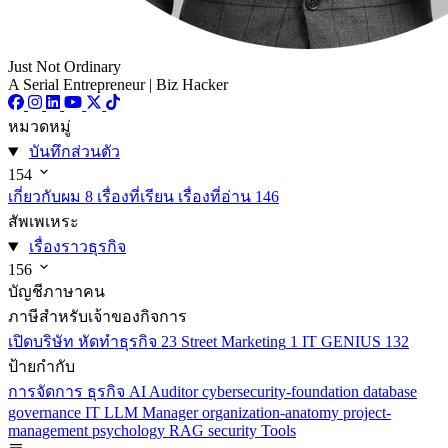
Just Not Ordinary
A Serial Entrepreneur | Biz Hacker
หมวดหมู่
บันทึกส่วนตัว
154
เกี่ยวกับผม
8
เรื่องที่เรียน เรื่องที่อ่าน
146
สัพเพเหระ
เรื่องราวธุรกิจ
156
บัญชีภาษาคน
ภาษีสำหรับเจ้าของกิจการ
เปิดบริษัท หัดทำธุรกิจ
23
Street Marketing
1
IT GENIUS
132
ป้ายกำกับ
การจัดการ
ธุรกิจ
AI
Auditor
cybersecurity-foundation
database
governance
IT
LLM
Manager
organization-anatomy
project-
management
psychology
RAG
security
Tools