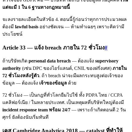
แต่จะมี 1 ใน 6 ฐานทางกฎหมายนี้
จะลงรายละเอียดในหัวข้อ 4. ตอนนี้รู้ก่อนว่าทุกการประมวลผล
ต้องมี
lawful basis
อย่างชัดเจน — ห้ามทำเฉยๆ เพราะคิดว่ามี
ประโยชน์
Article 33 — แจ้ง breach ภายใน 72 ชั่วโมง
#
ถ้าบริษัทเกิด
personal data breach
— ต้องแจ้ง
supervisory
authority
(เช่น DPC ของไอร์แลนด์, CNIL ของฝรั่งเศส)
ภายใน
72 ชั่วโมงหลังรู้ตัว
. ถ้า breach น่าจะมีผลกระทบสูงต่อเจ้าของ
ข้อมูล — ต้องแจ้ง
เจ้าของข้อมูล
ด้วย
72 ชั่วโมง — เป็นกฎที่ทั่วโลกยืมไปใช้ ทั้ง PDPA ไทย / CCPA
แคลิฟอร์เนีย / ในหลายประเทศ. เป็นเหตุผลที่บริษัทใหญ่ต้องมี
incident response team พร้อม 24/7
— เพราะถ้าเกิดตอนตี 2 วัน
ศุกร์ ยังต้องนับเริ่มทันที
เคส Cambridge Analytica 2018 — catalyst ที่ทำให้