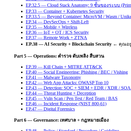
EP.32.5 — Cloud Stack Anatomy: 9 ชั้นของระบบ (Prim
EP.33 — Container + Kubernetes Security
EP.33.5 — Beyond Container: MicroVM / Wasm / Unike
EP.34 — DevSecOps + Shift-Left
EP.35 — Mobile + Wireless
EP.36 — IoT + OT / ICS Security
EP.37 — Remote Work + ZTNA
EP.38 — AI Security + Blockchain Security
← คุณอยู่
Part 5 — Operations: ตำรวจ ดับเพลิง สืบสวน
EP.39 — Kill Chain + MITRE ATT&CK
EP.40 — Social Engineering: Phishing / BEC / Vishing
EP.41 — Malware Taxonomy
EP.42 — Web App Attacks: OWASP Top 10
EP.43 — Detection: SOC + SIEM + EDR / XDR / SO
EP.44 — Threat Hunting + Deception
EP.45 — Vuln Scan / Pen Test / Red Team / BAS
EP.46 — Incident Response (NIST 800-61)
EP.47 — Digital Forensics
Part 6 — Governance: เทศบาล + กฎหมายเมือง
EP.48 — Policy / Standard / Procedure / Guideline