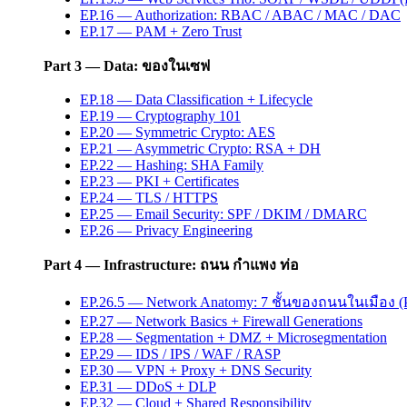
EP.16 — Authorization: RBAC / ABAC / MAC / DAC
EP.17 — PAM + Zero Trust
Part 3 — Data: ของในเซฟ
EP.18 — Data Classification + Lifecycle
EP.19 — Cryptography 101
EP.20 — Symmetric Crypto: AES
EP.21 — Asymmetric Crypto: RSA + DH
EP.22 — Hashing: SHA Family
EP.23 — PKI + Certificates
EP.24 — TLS / HTTPS
EP.25 — Email Security: SPF / DKIM / DMARC
EP.26 — Privacy Engineering
Part 4 — Infrastructure: ถนน กำแพง ท่อ
EP.26.5 — Network Anatomy: 7 ชั้นของถนนในเมือง (P
EP.27 — Network Basics + Firewall Generations
EP.28 — Segmentation + DMZ + Microsegmentation
EP.29 — IDS / IPS / WAF / RASP
EP.30 — VPN + Proxy + DNS Security
EP.31 — DDoS + DLP
EP.32 — Cloud + Shared Responsibility