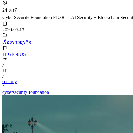
24 นาที
CyberSecurity Foundation EP.38 — AI Security + Blockchain Securi
2026-05-13
เรื่องราวธุรกิจ
IT GENIUS
/
IT
/
security
/
cybersecurity-foundation