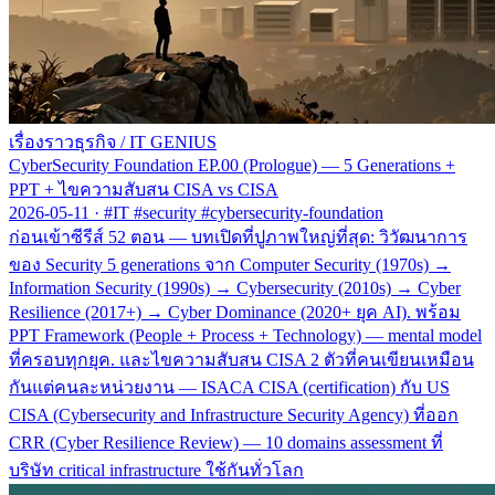
เรื่องราวธุรกิจ
/
IT GENIUS
CyberSecurity Foundation EP.00 (Prologue) — 5 Generations +
PPT + ไขความสับสน CISA vs CISA
2026-05-11
·
#IT #security #cybersecurity-foundation
ก่อนเข้าซีรีส์ 52 ตอน — บทเปิดที่ปูภาพใหญ่ที่สุด: วิวัฒนาการ
ของ Security 5 generations จาก Computer Security (1970s) →
Information Security (1990s) → Cybersecurity (2010s) → Cyber
Resilience (2017+) → Cyber Dominance (2020+ ยุค AI). พร้อม
PPT Framework (People + Process + Technology) — mental model
ที่ครอบทุกยุค. และไขความสับสน CISA 2 ตัวที่คนเขียนเหมือน
กันแต่คนละหน่วยงาน — ISACA CISA (certification) กับ US
CISA (Cybersecurity and Infrastructure Security Agency) ที่ออก
CRR (Cyber Resilience Review) — 10 domains assessment ที่
บริษัท critical infrastructure ใช้กันทั่วโลก