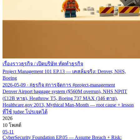
เรื่องราวธุรกิจ
/
เปิดบริษัท หัดทำธุรกิจ
Project Management 101 EP.13 — เคสล้มจริง: Denver, NHS,
Boeing
2026-05-09
·
#ธุรกิจ #การจัดการ #project-management
Denver Airport baggage system ($560M overrun), NHS NPfIT
(£12B หาย), Heathrow T5, Boeing 737 MAX (346 ตาย),
Healthcare.gov 2013, Mythical Man-Month — root cause + lesson
ที่ใช้ judge โปรเจคได้
2026
10 โพสต์
05-11
CyberSecurity Foundation EP.05 — Assume Breach + Risk: