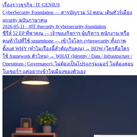
เรื่องราวธุรกิจ
/
IT GENIUS
CyberSecurity Foundation — สารบัญรวม 52 ตอน: เดินทัวร์เมือง
security ฉบับภาษาคน
2026-05-11
·
#IT #security #cybersecurity-foundation
ซีรีส์ 52 EP ที่พาคุณ — เจ้าของกิจการ ผู้บริหาร พนักงาน หรือ
คนทั่วไปที่ใช้ smartphone — เข้าใจโลก cybersecurity ทั้งภาพ
ตั้งแต่ WHY (ทำไมเรื่องนี้สำคัญกับคุณ) → HOW (ใครคือใคร
ใช้ framework ตัวไหน) → WHAT (Identity / Data / Infrastructure /
Operations / Governance). ไม่ต้องเป็นโปรแกรมเมอร์ ไม่ต้องสอบ
ใบเซอร์ฯ แค่อยากเข้าใจเมืองของตัวเอง