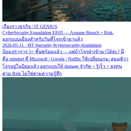
เรื่องราวธุรกิจ
/
IT GENIUS
CyberSecurity Foundation EP.05 — Assume Breach + Risk:
ออกแบบเมืองสำหรับวันที่โจรเข้ามาแล้ว
2026-05-11
·
#IT #security #cybersecurity-foundation
ป้อมปราการ 5+ ชั้นพร้อมแล้ว — แต่ถ้าโจรฝ่าเข้ามาได้ล่ะ? นี่
คือ mindset ที่ Microsoft / Google / Netflix ใช้เปลี่ยนเกม: สมมติว่า
โจรอยู่ในป้อมแล้ว ออกแบบให้ damage จำกัด + รู้เร็ว + ลงทุน
ตาม Risk ไม่ใช่ตามความรู้สึก