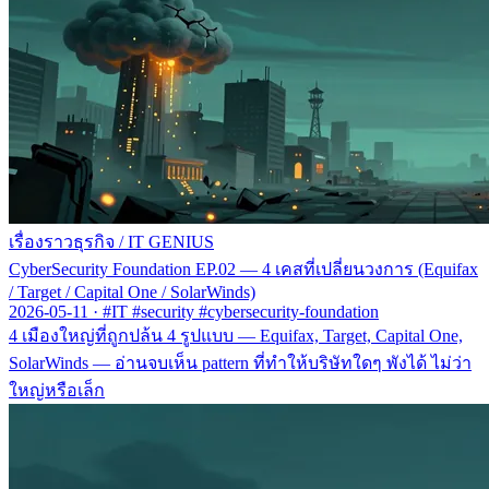
เรื่องราวธุรกิจ
/
IT GENIUS
CyberSecurity Foundation EP.02 — 4 เคสที่เปลี่ยนวงการ (Equifax
/ Target / Capital One / SolarWinds)
2026-05-11
·
#IT #security #cybersecurity-foundation
4 เมืองใหญ่ที่ถูกปล้น 4 รูปแบบ — Equifax, Target, Capital One,
SolarWinds — อ่านจบเห็น pattern ที่ทำให้บริษัทใดๆ พังได้ ไม่ว่า
ใหญ่หรือเล็ก