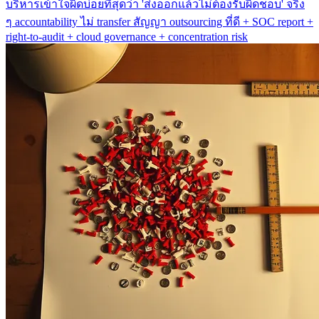
บริหารเข้าใจผิดบ่อยที่สุดว่า 'ส่งออกแล้วไม่ต้องรับผิดชอบ' จริง
ๆ accountability ไม่ transfer สัญญา outsourcing ที่ดี + SOC report +
right-to-audit + cloud governance + concentration risk