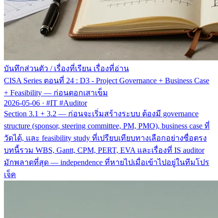
บันทึกส่วนตัว
/
เรื่องที่เรียน เรื่องที่อ่าน
CISA Series ตอนที่ 24 : D3 - Project Governance + Business Case
+ Feasibility — ก่อนตอกเสาเข็ม
2026-05-06
·
#IT #Auditor
Section 3.1 + 3.2 — ก่อนจะเริ่มสร้างระบบ ต้องมี governance
structure (sponsor, steering committee, PM, PMO), business case ที่
วัดได้, และ feasibility study ที่เปรียบเทียบทางเลือกอย่างซื่อตรง
บทนี้รวม WBS, Gantt, CPM, PERT, EVA และเรื่องที่ IS auditor
มักพลาดที่สุด — independence ที่หายไปเมื่อเข้าไปอยู่ในทีมโปร
เจ็ค