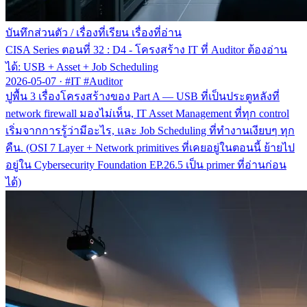
บันทึกส่วนตัว
/
เรื่องที่เรียน เรื่องที่อ่าน
CISA Series ตอนที่ 32 : D4 - โครงสร้าง IT ที่ Auditor ต้องอ่าน
ได้: USB + Asset + Job Scheduling
2026-05-07
·
#IT #Auditor
ปูพื้น 3 เรื่องโครงสร้างของ Part A — USB ที่เป็นประตูหลังที่
network firewall มองไม่เห็น, IT Asset Management ที่ทุก control
เริ่มจากการรู้ว่ามีอะไร, และ Job Scheduling ที่ทำงานเงียบๆ ทุก
คืน. (OSI 7 Layer + Network primitives ที่เคยอยู่ในตอนนี้ ย้ายไป
อยู่ใน Cybersecurity Foundation EP.26.5 เป็น primer ที่อ่านก่อน
ได้)