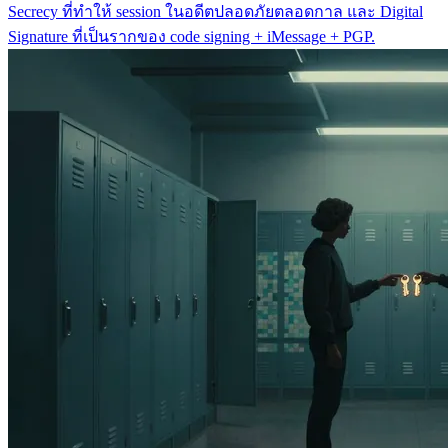
Secrecy ที่ทำให้ session ในอดีตปลอดภัยตลอดกาล และ Digital
Signature ที่เป็นรากของ code signing + iMessage + PGP.