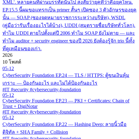
XML'. หลายคนที่ผ่านบรรทัดนั้นไป สงสัยว่ายุคที่ว่าคือยุคไหน.
EP.15.5 นี้ผมขอแทรกเป็น primer สั้นๆ เปิดซอง 3 ตัวอักษรของยุค
นั้น — SOAP (ซองจดหมายราชการระหว่างบริษัท), WSDL
(คู่มือว่ารับเรื่องอะไรได้บ้าง), UDDI (สมุดรายชื่อบริษัททั่วโลก).
ทำไม UDDI ตายไปตั้งแต่ปี 2006 ทำไม SOAP ยังไม่ตาย — และ
ทำไม auditor + security engineer ของปี 2026 ยังต้องรู้จัก trio นี้ทั้ง
ที่ดูเหมือนของเก่า.
2026
10 โพสต์
05-12
CyberSecurity Foundation EP.24 — TLS / HTTPS: ตู้ขนเงินหุ้ม
เกราะ — ป้องกันอะไร และไม่ได้ป้องกันอะไร
#IT #security #cybersecurity-foundation
05-12
CyberSecurity Foundation EP.23 — PKI + Certificates: Chain of
Trust + DigiNotar
#IT #security #cybersecurity-foundation
05-12
CyberSecurity Foundation EP.22 — Hashing Deep: ลายนิ้วมือ
ดิจิทัล + SHA Family + Collision
#IT #security #cybersecurity-foundation