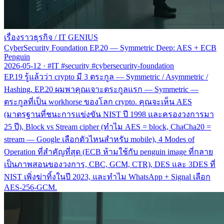
เรื่องราวธุรกิจ
/
IT GENIUS
CyberSecurity Foundation EP.20 — Symmetric Deep: AES + ECB
Penguin
2026-05-12
·
#IT #security #cybersecurity-foundation
EP.19 รู้แล้วว่า crypto มี 3 ตระกูล — Symmetric / Asymmetric /
Hashing. EP.20 ผมพาคุณเจาะตระกูลแรก — Symmetric —
ตระกูลที่เป็น workhorse ของโลก crypto. คุณจะเห็น AES
(มาตรฐานที่ชนะการแข่งขัน NIST ปี 1998 และครองวงการมา
25 ปี), Block vs Stream cipher (ทำไม AES = block, ChaCha20 =
stream — Google เลือกตัวไหนสำหรับ mobile), 4 Modes of
Operation ที่สำคัญที่สุด (ECB ห้ามใช้กับ penguin image ที่กลาย
เป็นภาพสอนของวงการ, CBC, GCM, CTR), DES และ 3DES ที่
NIST เพิ่งฆ่าทิ้งในปี 2023, และทำไม WhatsApp + Signal เลือก
AES-256-GCM.