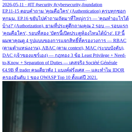
2026-05-11
·
#IT #security #cybersecurity-foundation
EP.11-15 ตอบคำถาม 'คุณคือใคร' (Authentication) ครบทุกซอก
ทุกมุม. EP.16 ขยับไปคำถามถัดมาที่ใหญ่กว่า — 'คุณทำอะไรได้
บ้าง?' (Authorization). ยามที่ประตูตึกถามคุณ 2 รอบ — รอบแรก
'คุณคือใคร', รอบที่สอง 'บัตรนี้เปิดประตูห้องไหนได้บ้าง'. EP นี้
ผมพาคุณดู 4 รูปแบบของการแจกสิทธิ์ที่ครองวงการ — RBAC
(ตามตำแหน่งงาน), ABAC (ตาม context), MAC (ระบบบังคับ),
DAC (เจ้าของแชร์เอง) — กฎทอง 3 ข้อ Least Privilege + Need-
to-Know + Separation of Duties — เคสจริง Société Générale
€4.9B ที่ trader คนเดียวพัง 1 แบงค์ฝรั่งเศส — และทำไม IDOR
ครองอันดับ 1 ของ OWASP Top 10 ตั้งแต่ปี 2021.