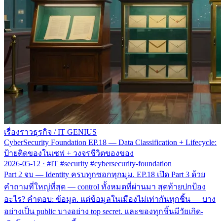
เรื่องราวธุรกิจ
/
IT GENIUS
CyberSecurity Foundation EP.18 — Data Classification + Lifecycle:
ป้ายติดของในเซฟ + วงจรชีวิตของของ
2026-05-12
·
#IT #security #cybersecurity-foundation
Part 2 จบ — Identity ครบทุกซอกทุกมุม. EP.18 เปิด Part 3 ด้วย
คำถามที่ใหญ่ที่สุด — control ทั้งหมดที่ผ่านมา สุดท้ายปกป้อง
อะไร? คำตอบ: ข้อมูล. แต่ข้อมูลในเมืองไม่เท่ากันทุกชิ้น — บาง
อย่างเป็น public บางอย่าง top secret. และของทุกชิ้นมีวัยเกิด-