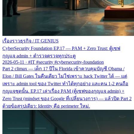
เรื่องราวธุรกิจ
/
IT GENIUS
CyberSecurity Foundation EP.17 — PAM + Zero Trust: ตู้เซฟ
กุญแจ admin + ตำรวจตรวจทุกประตู
2026-05-11
·
#IT #security #cybersecurity-foundation
Part 2 climax — เด็ก 17 ปีใน Florida เข้าควบคุมบัญชี Obama /
Elon / Bill Gates ในคืนเดียว ไม่ใช่เพราะ hack Twitter ได้ — แต่
เพราะ admin tool ของ Twitter ทำได้ทุกอย่าง และคน 1-2 คนถือ
กุญแจชุดนั้น. EP.17 เล่าเรื่อง PAM (ตู้เซฟของกุญแจ admin) +
Zero Trust (mindset ของ Google ที่เปลี่ยนวงการ) — แล้วปิด Part 2
ด้วยข้อสรุปเดียว: Identity คือ perimeter ใหม่.