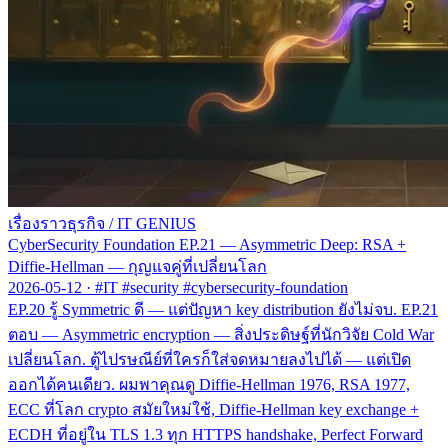
เรื่องราวธุรกิจ
/
IT GENIUS
CyberSecurity Foundation EP.21 — Asymmetric Deep: RSA +
Diffie-Hellman — กุญแจคู่ที่เปลี่ยนโลก
2026-05-12
·
#IT #security #cybersecurity-foundation
EP.20 รู้ Symmetric ดี — แต่ปัญหา key distribution ยังไม่จบ. EP.21
ตอบ — Asymmetric encryption — สิ่งประดิษฐ์ที่นักวิจัย Cold War
เปลี่ยนโลก. ตู้ไปรษณีย์ที่ใครก็ใส่จดหมายลงไปได้ — แต่เปิด
ออกได้คนเดียว. ผมพาคุณดู Diffie-Hellman 1976, RSA 1977,
ECC ที่โลก crypto สมัยใหม่ใช้, Diffie-Hellman key exchange +
ECDH ที่อยู่ใน TLS 1.3 ทุก HTTPS handshake, Perfect Forward