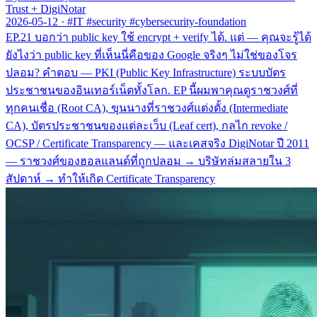
Trust + DigiNotar
2026-05-12
·
#IT #security #cybersecurity-foundation
EP.21 บอกว่า public key ใช้ encrypt + verify ได้. แต่ — คุณจะรู้ได้
ยังไงว่า public key ที่เห็นนี่คือของ Google จริงๆ ไม่ใช่ของโจร
ปลอม? คำตอบ — PKI (Public Key Infrastructure) ระบบบัตร
ประชาชนของอินเทอร์เน็ตทั้งโลก. EP นี้ผมพาคุณดูราชวงศ์ที่
ทุกคนเชื่อ (Root CA), ขุนนางที่ราชวงศ์แต่งตั้ง (Intermediate
CA), บัตรประชาชนของแต่ละเว็บ (Leaf cert), กลไก revoke /
OCSP / Certificate Transparency — และเคสจริง DigiNotar ปี 2011
— ราชวงศ์ของฮอลแลนด์ที่ถูกปลอม → บริษัทล่มสลายใน 3
สัปดาห์ → ทำให้เกิด Certificate Transparency