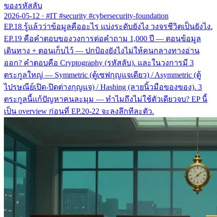
ของรหัสลับ
2026-05-12
·
#IT #security #cybersecurity-foundation
EP.18 รู้แล้วว่าข้อมูลคืออะไร แบ่งระดับยังไง วงจรชีวิตเป็นยังไง.
EP.19 คือคำตอบของวงการต่อคำถาม 1,000 ปี — ตอนข้อมูล
เดินทาง + ตอนเก็บไว้ — ปกป้องยังไงไม่ให้คนกลางทางอ่าน
ออก? คำตอบคือ Cryptography (รหัสลับ). และในวงการมี 3
ตระกูลใหญ่ — Symmetric (ตู้เซฟกุญแจเดียว) / Asymmetric (ตู้
ไปรษณีย์เปิด-ปิดต่างกุญแจ) / Hashing (ลายนิ้วมือของของ). 3
ตระกูลนี้แก้ปัญหาคนละมุม — ทำไมถึงไม่ใช้ตัวเดียวจบ? EP นี้
เป็น overview ก่อนที่ EP.20-22 จะลงลึกทีละตัว.