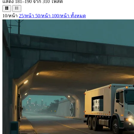
แสดง 181–190 จาก 310 โพสต์
10/หน้า
25/หน้า
50/หน้า
100/หน้า
ทั้งหมด