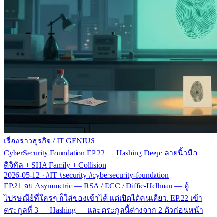
เรื่องราวธุรกิจ
/
IT GENIUS
CyberSecurity Foundation EP.22 — Hashing Deep: ลายนิ้วมือ
ดิจิทัล + SHA Family + Collision
2026-05-12
·
#IT #security #cybersecurity-foundation
EP.21 จบ Asymmetric — RSA / ECC / Diffie-Hellman — ตู้
ไปรษณีย์ที่ใครๆ ก็ใส่ของเข้าได้ แต่เปิดได้คนเดียว. EP.22 เข้า
ตระกูลที่ 3 — Hashing — และตระกูลนี้ต่างจาก 2 ตัวก่อนหน้า