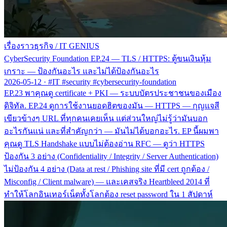
เรื่องราวธุรกิจ
/
IT GENIUS
CyberSecurity Foundation EP.24 — TLS / HTTPS: ตู้ขนเงินหุ้ม
เกราะ — ป้องกันอะไร และไม่ได้ป้องกันอะไร
2026-05-12
·
#IT #security #cybersecurity-foundation
EP.23 พาคุณดู certificate + PKI — ระบบบัตรประชาชนของเมือง
ดิจิทัล. EP.24 ดูการใช้งานยอดฮิตของมัน — HTTPS — กุญแจสี
เขียวข้างๆ URL ที่ทุกคนเคยเห็น แต่ส่วนใหญ่ไม่รู้ว่ามันบอก
อะไรกันแน่ และที่สำคัญกว่า — มันไม่ได้บอกอะไร. EP นี้ผมพา
คุณดู TLS Handshake แบบไม่ต้องอ่าน RFC — ดูว่า HTTPS
ป้องกัน 3 อย่าง (Confidentiality / Integrity / Server Authentication)
ไม่ป้องกัน 4 อย่าง (Data at rest / Phishing site ที่มี cert ถูกต้อง /
Misconfig / Client malware) — และเคสจริง Heartbleed 2014 ที่
ทำให้โลกอินเทอร์เน็ตทั้งโลกต้อง reset password ใน 1 สัปดาห์