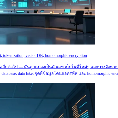
, tokenization, vector DB, homomorphic encryption
ลอีกต่อไป — มันถูกแปลงเป็นตัวเลข เก็บในที่ใหม่ๆ และบางจังหวะถ
database, data lake, จุดที่ข้อมูลโดนถอดรหัส และ homomorphic encr