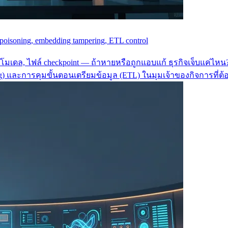
oisoning, embedding tampering, ETL control
ักโมเดล, ไฟล์ checkpoint — ถ้าหายหรือถูกแอบแก้ ธุรกิจเจ็บแค่ไห
ng) และการคุมขั้นตอนเตรียมข้อมูล (ETL) ในมุมเจ้าของกิจการที่ต้อ