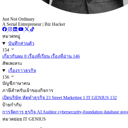
Just Not Ordinary
A Serial Entrepreneur | Biz Hacker
หมวดหมู่
บันทึกส่วนตัว
154
เกี่ยวกับผม
8
เรื่องที่เรียน เรื่องที่อ่าน
146
สัพเพเหระ
เรื่องราวธุรกิจ
156
บัญชีภาษาคน
ภาษีสำหรับเจ้าของกิจการ
เปิดบริษัท หัดทำธุรกิจ
23
Street Marketing
1
IT GENIUS
132
ป้ายกำกับ
การจัดการ
ธุรกิจ
AI
Auditor
cybersecurity-foundation
database
gov
หมวดย่อย
IT GENIUS