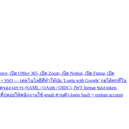
, เปิด Office 365, เปิด Zoom, เปิด Notion, เปิด Figma, เปิด
 SSO — เทคโนโลยีที่ทำให้ปุ่ม 'Login with Google' กดได้ทุกที่ใน
 ที่ครองวงการ (SAML / OAuth / OIDC), JWT format ของ token,
ี่ปล่อยให้พนักงานใช้ gmail ส่วนตัว login SaaS = orphan account