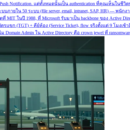
ush Notification. แต่ทั้งหมดนั้นเป็น authentication ที่คุณเห็นในช
บภายใน 50 ระบบ (file server, email, intranet, SAP, HR) — พนักงาน l
ที่ MIT ในปี 1988, ที่ Microsoft รับมาเป็น backbone ของ Active Dir
ขก (TGT) + คีย์ห้อง (Service Ticket), flow จริงตั้งแต่ 9 โมงเช้าถึ
ทำไม Domain Admin ใน Active Directory คือ crown jewel ที่ ransomwa