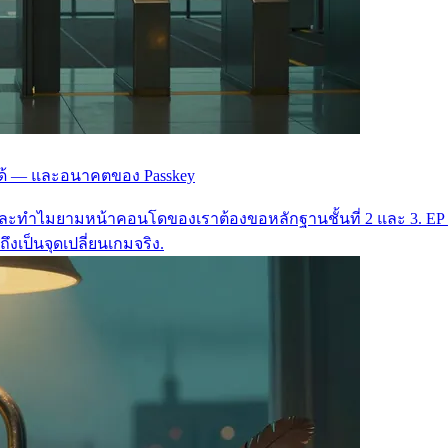
ลอกได้ — และอนาคตของ Passkey
 — และทำไมยามหน้าคอนโดของเราต้องขอหลักฐานชั้นที่ 2 และ 3. EP น
งเป็นจุดเปลี่ยนเกมจริง.