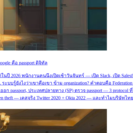
gle คือ passport ดิจิทัล
ี 2026 พนักงานคนนึงเปิดเช้าวันจันทร์ — เปิด Slack, เปิด Salesforce
บรู้ยังไงว่าเขาคือเขา ข้าม organization? คำตอบคือ Federation +
dP) ออก passport, ประเทศปลายทาง (SP) ตรวจ passport — 3 protocol
oken theft — เคสจริง Twitter 2020 + Okta 2022 — และทำไมบริษัทไทยท