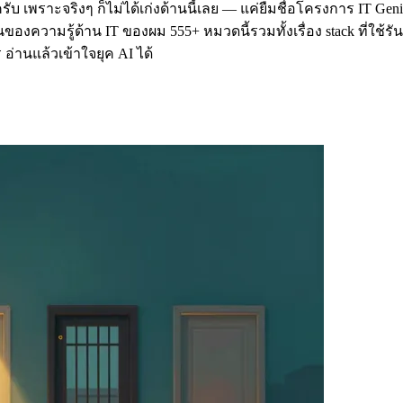
บ เพราะจริงๆ ก็ไม่ได้เก่งด้านนี้เลย — แค่ยืมชื่อโครงการ IT Geniu
งความรู้ด้าน IT ของผม 555+ หมวดนี้รวมทั้งเรื่อง stack ที่ใช้รันธุร
่านแล้วเข้าใจยุค AI ได้