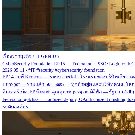
เรื่องราวธุรกิจ
/
IT GENIUS
CyberSecurity Foundation EP.15 — Federation + SSO: Login with Goo
2026-05-11
·
#IT #security #cybersecurity-foundation
EP.14 จบที่ Kerberos — ระบบ check-in โรงแรมของบริษัทเดียว. แต่ในป
HubSpot — รวมแล้ว 50+ SaaS — ทุกตัวอยู่คนละบริษัทคนละโลก. ระบ
อินเทอร์เน็ต. EP นี้ผมพาคุณดูภาพ passport ดิจิทัล — รัฐบาล (I
Federation gotchas — confused deputy, OAuth consent phishing, t
ระดับองค์กร.