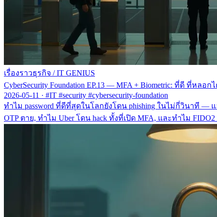
เรื่องราวธุรกิจ
/
IT GENIUS
CyberSecurity Foundation EP.13 — MFA + Biometric: ที่ดี ที่ห
2026-05-11
·
#IT #security #cybersecurity-foundation
ทำไม password ที่ดีที่สุดในโลกยังโดน phishing ในไม่กี่วินาที
OTP ตาย, ทำไม Uber โดน hack ทั้งที่เปิด MFA, และทำไม FIDO2 ถึ