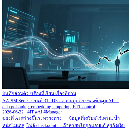
บันทึกส่วนตัว
/
เรื่องที่เรียน เรื่องที่อ่าน
AAISM Series ตอนที่ 31 : D3 - ความถูกต้องของข้อมูล AI —
data poisoning, embedding tampering, ETL control
2026-06-22
·
#IT #AI #Manager
ของที่ AI สร้างขึ้นระหว่างทาง — ข้อมูลที่เตรียมไว้เทรน, น้ำ
หนักโมเดล, ไฟล์ checkpoint — ถ้าหายหรือถูกแอบแก้ ธุรกิจเจ็บ