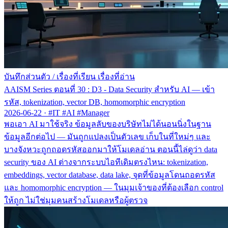
บันทึกส่วนตัว
/
เรื่องที่เรียน เรื่องที่อ่าน
AAISM Series ตอนที่ 30 : D3 - Data Security สำหรับ AI — เข้า
รหัส, tokenization, vector DB, homomorphic encryption
2026-06-22
·
#IT #AI #Manager
พอเอา AI มาใช้จริง ข้อมูลลับของบริษัทไม่ได้นอนนิ่งในฐาน
ข้อมูลอีกต่อไป — มันถูกแปลงเป็นตัวเลข เก็บในที่ใหม่ๆ และ
บางจังหวะถูกถอดรหัสออกมาให้โมเดลอ่าน ตอนนี้ไล่ดูว่า data
security ของ AI ต่างจากระบบไอทีเดิมตรงไหน: tokenization,
embeddings, vector database, data lake, จุดที่ข้อมูลโดนถอดรหัส
และ homomorphic encryption — ในมุมเจ้าของที่ต้องเลือก control
ให้ถูก ไม่ใช่มุมคนสร้างโมเดลหรือผู้ตรวจ