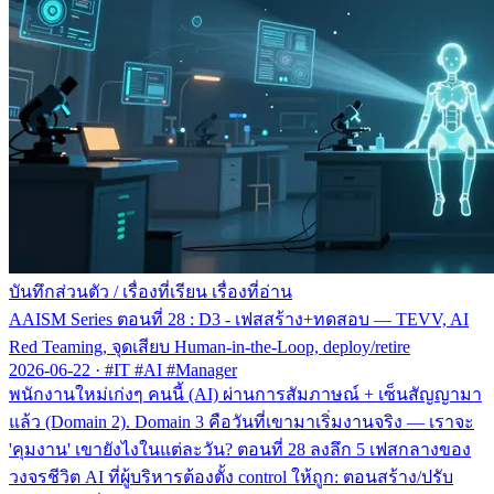
บันทึกส่วนตัว
/
เรื่องที่เรียน เรื่องที่อ่าน
AAISM Series ตอนที่ 28 : D3 - เฟสสร้าง+ทดสอบ — TEVV, AI
Red Teaming, จุดเสียบ Human-in-the-Loop, deploy/retire
2026-06-22
·
#IT #AI #Manager
พนักงานใหม่เก่งๆ คนนี้ (AI) ผ่านการสัมภาษณ์ + เซ็นสัญญามา
แล้ว (Domain 2). Domain 3 คือวันที่เขามาเริ่มงานจริง — เราจะ
'คุมงาน' เขายังไงในแต่ละวัน? ตอนที่ 28 ลงลึก 5 เฟสกลางของ
วงจรชีวิต AI ที่ผู้บริหารต้องตั้ง control ให้ถูก: ตอนสร้าง/ปรับ