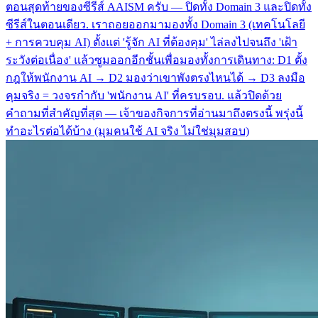
ตอนสุดท้ายของซีรีส์ AAISM ครับ — ปิดทั้ง Domain 3 และปิดทั้ง
ซีรีส์ในตอนเดียว. เราถอยออกมามองทั้ง Domain 3 (เทคโนโลยี
+ การควบคุม AI) ตั้งแต่ 'รู้จัก AI ที่ต้องคุม' ไล่ลงไปจนถึง 'เฝ้า
ระวังต่อเนื่อง' แล้วซูมออกอีกชั้นเพื่อมองทั้งการเดินทาง: D1 ตั้ง
กฎให้พนักงาน AI → D2 มองว่าเขาพังตรงไหนได้ → D3 ลงมือ
คุมจริง = วงจรกำกับ 'พนักงาน AI' ที่ครบรอบ. แล้วปิดด้วย
คำถามที่สำคัญที่สุด — เจ้าของกิจการที่อ่านมาถึงตรงนี้ พรุ่งนี้
ทำอะไรต่อได้บ้าง (มุมคนใช้ AI จริง ไม่ใช่มุมสอบ)