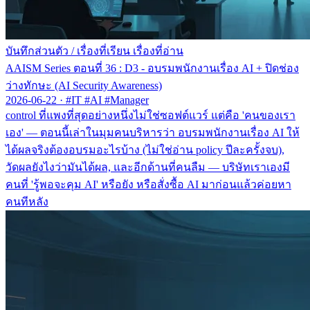
บันทึกส่วนตัว
/
เรื่องที่เรียน เรื่องที่อ่าน
AAISM Series ตอนที่ 36 : D3 - อบรมพนักงานเรื่อง AI + ปิดช่อง
ว่างทักษะ (AI Security Awareness)
2026-06-22
·
#IT #AI #Manager
control ที่แพงที่สุดอย่างหนึ่งไม่ใช่ซอฟต์แวร์ แต่คือ 'คนของเรา
เอง' — ตอนนี้เล่าในมุมคนบริหารว่า อบรมพนักงานเรื่อง AI ให้
ได้ผลจริงต้องอบรมอะไรบ้าง (ไม่ใช่อ่าน policy ปีละครั้งจบ),
วัดผลยังไงว่ามันได้ผล, และอีกด้านที่คนลืม — บริษัทเราเองมี
คนที่ 'รู้พอจะคุม AI' หรือยัง หรือสั่งซื้อ AI มาก่อนแล้วค่อยหา
คนทีหลัง