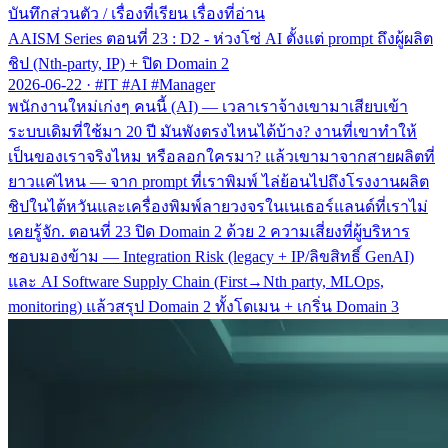
บันทึกส่วนตัว
/
เรื่องที่เรียน เรื่องที่อ่าน
AAISM Series ตอนที่ 23 : D2 - ห่วงโซ่ AI ตั้งแต่ prompt ถึงผู้ผลิต
ชิป (Nth-party, IP) + ปิด Domain 2
2026-06-22
·
#IT #AI #Manager
พนักงานใหม่เก่งๆ คนนี้ (AI) — เวลาเราจ้างเขามาเสียบเข้า
ระบบเดิมที่ใช้มา 20 ปี มันพังตรงไหนได้บ้าง? งานที่เขาทำให้
เป็นของเราจริงไหม หรือลอกใครมา? แล้วเขามาจากสายผลิตที่
ยาวแค่ไหน — จาก prompt ที่เราพิมพ์ ไล่ย้อนไปถึงโรงงานผลิต
ชิปในไต้หวันและเครื่องพิมพ์ลายวงจรในเนเธอร์แลนด์ที่เราไม่
เคยรู้จัก. ตอนที่ 23 ปิด Domain 2 ด้วย 2 ความเสี่ยงที่ผู้บริหาร
ชอบมองข้าม — Integration Risk (legacy + IP/ลิขสิทธิ์ GenAI)
และ AI Software Supply Chain (First→Nth party, MLOps,
monitoring) แล้วสรุป Domain 2 ทั้งโดเมน + เกริ่น Domain 3