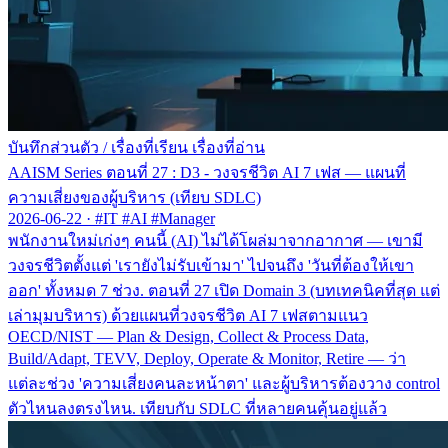
บันทึกส่วนตัว
/
เรื่องที่เรียน เรื่องที่อ่าน
AAISM Series ตอนที่ 27 : D3 - วงจรชีวิต AI 7 เฟส — แผนที่
ความเสี่ยงของผู้บริหาร (เทียบ SDLC)
2026-06-22
·
#IT #AI #Manager
พนักงานใหม่เก่งๆ คนนี้ (AI) ไม่ได้โผล่มาจากอากาศ — เขามี
วงจรชีวิตตั้งแต่ 'เรายังไม่รับเข้ามา' ไปจนถึง 'วันที่ต้องให้เขา
ออก' ทั้งหมด 7 ช่วง. ตอนที่ 27 เปิด Domain 3 (บทเทคนิคที่สุด แต่
เล่ามุมบริหาร) ด้วยแผนที่วงจรชีวิต AI 7 เฟสตามแนว
OECD/NIST — Plan & Design, Collect & Process Data,
Build/Adapt, TEVV, Deploy, Operate & Monitor, Retire — ว่า
แต่ละช่วง 'ความเสี่ยงคนละหน้าตา' และผู้บริหารต้องวาง control
ตัวไหนลงตรงไหน. เทียบกับ SDLC ที่หลายคนคุ้นอยู่แล้ว