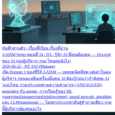
บันทึกส่วนตัว
/
เรื่องที่เรียน เรื่องที่อ่าน
AAISM Series ตอนที่ 24 : D3 - รู้จัก AI ที่คุณต้องคุม — ประเภท
ของ AI (มุมผู้บริหาร: type ไหนคุมยังไง)
2026-06-22
·
#IT #AI #Manager
เปิด Domain 3 ของซีรีส์ AAISM — บทเทคนิคที่สุด แต่เล่าในมุม
ผู้บริหาร ก่อนจะหยิบเครื่องมือคุม AI ต้องรู้ก่อนว่ากำลังคุม AI
'แบบไหน' รวมประเภทตามความสามารถ (ANI/AGI/ASI),
generative กับ agentic, การเรียนรู้ของ ML
(supervised/unsupervised/reinforcement), neural network, algorithm
และ LLM/transformer — โยงทุกประเภทกลับสู่คำถามเดียว: type
นี้ผู้บริหารต้องคุมอะไร