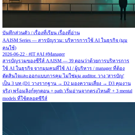
บันทึกส่วนตัว
/
เรื่องที่เรียน เรื่องที่อ่าน
AAISM Series — สารบัญรวม: บริหารการใช้ AI ในธุรกิจ (มุม
คนใช้)
2026-06-22
·
#IT #AI #Manager
สารบัญรวมของซีรีส์ AAISM — 39 ตอนว่าด้วยการบริหารการ
ใช้ AI ในธุรกิจ จากมุมคนที่ใช้ AI / ผู้บริหาร / manager ที่ต้อง
ตัดสินใจและออกแบบการคุม ไม่ใช่มุม auditor. วาง 'สารบัญ'
เป็น 3 บท (D1 วางรากฐาน → D2 มองความเสี่ยง → D3 คุมงาน
จริง) พร้อมลิงก์ทุกตอน + path 'เริ่มอ่านจากตรงไหนดี' + 3 mental
models ที่ใช้ตลอดซีรีส์