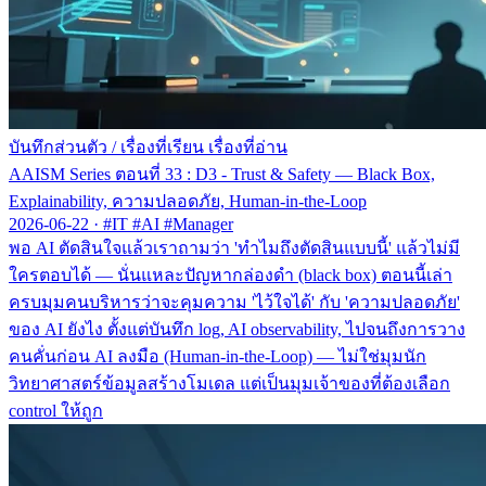
บันทึกส่วนตัว
/
เรื่องที่เรียน เรื่องที่อ่าน
AAISM Series ตอนที่ 33 : D3 - Trust & Safety — Black Box,
Explainability, ความปลอดภัย, Human-in-the-Loop
2026-06-22
·
#IT #AI #Manager
พอ AI ตัดสินใจแล้วเราถามว่า 'ทำไมถึงตัดสินแบบนี้' แล้วไม่มี
ใครตอบได้ — นั่นแหละปัญหากล่องดำ (black box) ตอนนี้เล่า
ครบมุมคนบริหารว่าจะคุมความ 'ไว้ใจได้' กับ 'ความปลอดภัย'
ของ AI ยังไง ตั้งแต่บันทึก log, AI observability, ไปจนถึงการวาง
คนคั่นก่อน AI ลงมือ (Human-in-the-Loop) — ไม่ใช่มุมนัก
วิทยาศาสตร์ข้อมูลสร้างโมเดล แต่เป็นมุมเจ้าของที่ต้องเลือก
control ให้ถูก