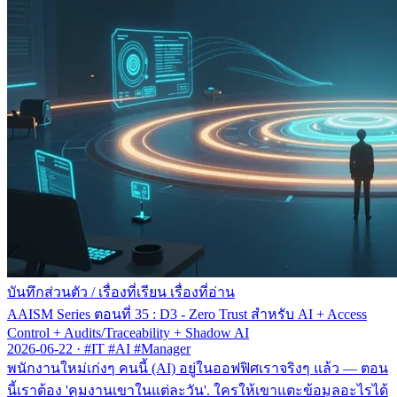
บันทึกส่วนตัว
/
เรื่องที่เรียน เรื่องที่อ่าน
AAISM Series ตอนที่ 35 : D3 - Zero Trust สำหรับ AI + Access
Control + Audits/Traceability + Shadow AI
2026-06-22
·
#IT #AI #Manager
พนักงานใหม่เก่งๆ คนนี้ (AI) อยู่ในออฟฟิศเราจริงๆ แล้ว — ตอน
นี้เราต้อง 'คุมงานเขาในแต่ละวัน'. ใครให้เขาแตะข้อมูลอะไรได้