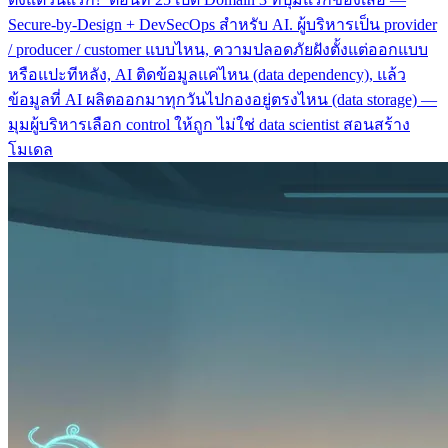
Secure-by-Design + DevSecOps สำหรับ AI. ผู้บริหารเป็น provider
/ producer / customer แบบไหน, ความปลอดภัยฝังตั้งแต่ออกแบบ
หรือแปะทีหลัง, AI ติดข้อมูลแค่ไหน (data dependency), แล้ว
ข้อมูลที่ AI ผลิตออกมาทุกวันไปกองอยู่ตรงไหน (data storage) —
มุมผู้บริหารเลือก control ให้ถูก ไม่ใช่ data scientist สอนสร้าง
โมเดล