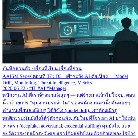
บันทึกส่วนตัว
/
เรื่องที่เรียน เรื่องที่อ่าน
AAISM Series ตอนที่ 37 : D3 - เฝ้าระวัง AI ต่อเนื่อง — Model
Drift, Monitoring, Threat Intelligence, Metrics
2026-06-22
·
#IT #AI #Manager
พนักงาน AI ที่เราจ้างมาเก่งสุดๆ — แต่จ้างมาแล้วไม่ใช่จบ. ตอน
นี้ว่าด้วยการ "คุมงานประจำวัน" ของพนักงานคนนี้: มันค่อยๆ
ทำงานเพี้ยนลงเงียบๆ ได้ยังไง (model drift), เราต้องเฝ้าดู
พฤติกรรมมันยังไงให้รู้ตัวก่อนพัง, ภัยใหม่ที่โจรเอา AI มาใช้เล่น
งานเรา (deepfake, adversarial, credential stuffing) คุมยังไง, และ
จะวัดว่าระบบเฝ้าระวังของเราได้ผลจริงไหมด้วยตัวเลขอะไรบ้าง