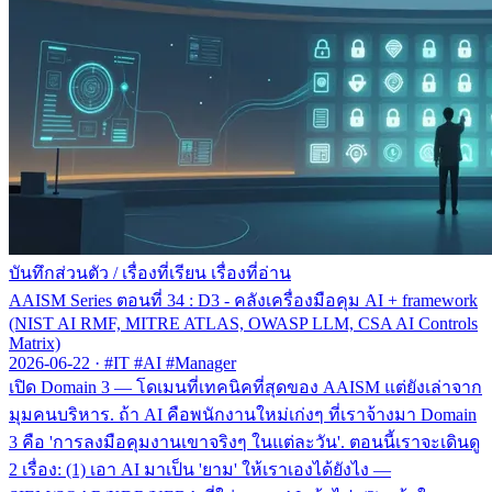
บันทึกส่วนตัว
/
เรื่องที่เรียน เรื่องที่อ่าน
AAISM Series ตอนที่ 34 : D3 - คลังเครื่องมือคุม AI + framework
(NIST AI RMF, MITRE ATLAS, OWASP LLM, CSA AI Controls
Matrix)
2026-06-22
·
#IT #AI #Manager
เปิด Domain 3 — โดเมนที่เทคนิคที่สุดของ AAISM แต่ยังเล่าจาก
มุมคนบริหาร. ถ้า AI คือพนักงานใหม่เก่งๆ ที่เราจ้างมา Domain
3 คือ 'การลงมือคุมงานเขาจริงๆ ในแต่ละวัน'. ตอนนี้เราจะเดินดู
2 เรื่อง: (1) เอา AI มาเป็น 'ยาม' ให้เราเองได้ยังไง —