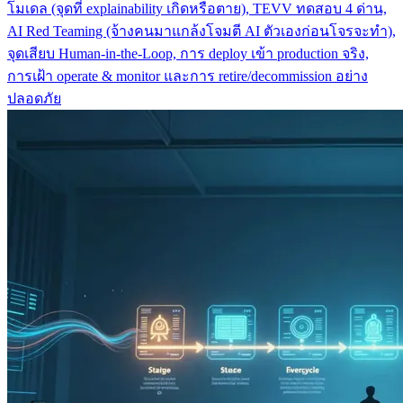
โมเดล (จุดที่ explainability เกิดหรือตาย), TEVV ทดสอบ 4 ด่าน,
AI Red Teaming (จ้างคนมาแกล้งโจมตี AI ตัวเองก่อนโจรจะทำ),
จุดเสียบ Human-in-the-Loop, การ deploy เข้า production จริง,
การเฝ้า operate & monitor และการ retire/decommission อย่าง
ปลอดภัย