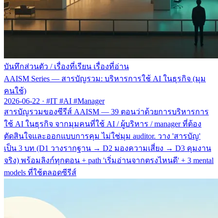
บันทึกส่วนตัว
/
เรื่องที่เรียน เรื่องที่อ่าน
AAISM Series — สารบัญรวม: บริหารการใช้ AI ในธุรกิจ (มุม
คนใช้)
2026-06-22
·
#IT #AI #Manager
สารบัญรวมของซีรีส์ AAISM — 39 ตอนว่าด้วยการบริหารการ
ใช้ AI ในธุรกิจ จากมุมคนที่ใช้ AI / ผู้บริหาร / manager ที่ต้อง
ตัดสินใจและออกแบบการคุม ไม่ใช่มุม auditor. วาง 'สารบัญ'
เป็น 3 บท (D1 วางรากฐาน → D2 มองความเสี่ยง → D3 คุมงาน
จริง) พร้อมลิงก์ทุกตอน + path 'เริ่มอ่านจากตรงไหนดี' + 3 mental
models ที่ใช้ตลอดซีรีส์