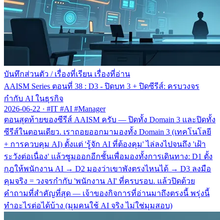
บันทึกส่วนตัว
/
เรื่องที่เรียน เรื่องที่อ่าน
AAISM Series ตอนที่ 38 : D3 - ปิดบท 3 + ปิดซีรีส์: ครบวงจร
กำกับ AI ในธุรกิจ
2026-06-22
·
#IT #AI #Manager
ตอนสุดท้ายของซีรีส์ AAISM ครับ — ปิดทั้ง Domain 3 และปิดทั้ง
ซีรีส์ในตอนเดียว. เราถอยออกมามองทั้ง Domain 3 (เทคโนโลยี
+ การควบคุม AI) ตั้งแต่ 'รู้จัก AI ที่ต้องคุม' ไล่ลงไปจนถึง 'เฝ้า
ระวังต่อเนื่อง' แล้วซูมออกอีกชั้นเพื่อมองทั้งการเดินทาง: D1 ตั้ง
กฎให้พนักงาน AI → D2 มองว่าเขาพังตรงไหนได้ → D3 ลงมือ
คุมจริง = วงจรกำกับ 'พนักงาน AI' ที่ครบรอบ. แล้วปิดด้วย
คำถามที่สำคัญที่สุด — เจ้าของกิจการที่อ่านมาถึงตรงนี้ พรุ่งนี้
ทำอะไรต่อได้บ้าง (มุมคนใช้ AI จริง ไม่ใช่มุมสอบ)