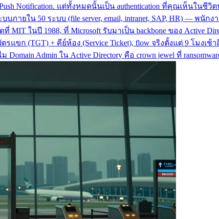
ush Notification. แต่ทั้งหมดนั้นเป็น authentication ที่คุณเห็นในช
บภายใน 50 ระบบ (file server, email, intranet, SAP, HR) — พนักงาน l
ที่ MIT ในปี 1988, ที่ Microsoft รับมาเป็น backbone ของ Active Dir
ขก (TGT) + คีย์ห้อง (Service Ticket), flow จริงตั้งแต่ 9 โมงเช้าถึ
ทำไม Domain Admin ใน Active Directory คือ crown jewel ที่ ransomwa