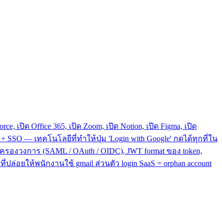
, เปิด Office 365, เปิด Zoom, เปิด Notion, เปิด Figma, เปิด
 SSO — เทคโนโลยีที่ทำให้ปุ่ม 'Login with Google' กดได้ทุกที่ใน
 ที่ครองวงการ (SAML / OAuth / OIDC), JWT format ของ token,
ี่ปล่อยให้พนักงานใช้ gmail ส่วนตัว login SaaS = orphan account