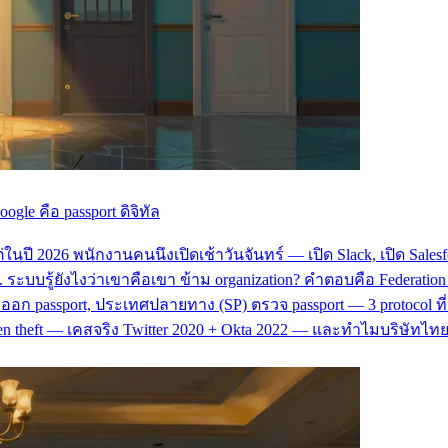
gle คือ passport ดิจิทัล
ี 2026 พนักงานคนนึงเปิดเช้าวันจันทร์ — เปิด Slack, เปิด Salesforce
บรู้ยังไงว่าเขาคือเขา ข้าม organization? คำตอบคือ Federation +
dP) ออก passport, ประเทศปลายทาง (SP) ตรวจ passport — 3 protocol
oken theft — เคสจริง Twitter 2020 + Okta 2022 — และทำไมบริษัทไทยท