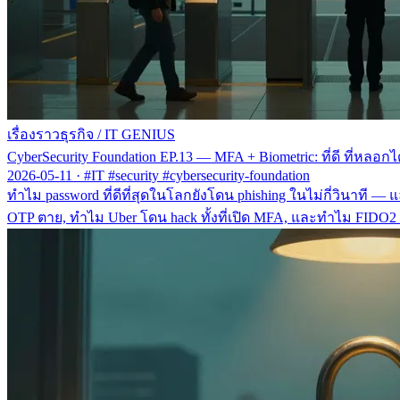
เรื่องราวธุรกิจ
/
IT GENIUS
CyberSecurity Foundation EP.13 — MFA + Biometric: ที่ดี ที่ห
2026-05-11
·
#IT #security #cybersecurity-foundation
ทำไม password ที่ดีที่สุดในโลกยังโดน phishing ในไม่กี่วินาที
OTP ตาย, ทำไม Uber โดน hack ทั้งที่เปิด MFA, และทำไม FIDO2 ถึ