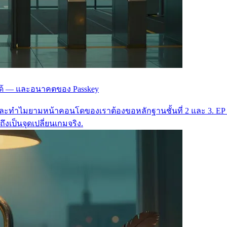
ลอกได้ — และอนาคตของ Passkey
 — และทำไมยามหน้าคอนโดของเราต้องขอหลักฐานชั้นที่ 2 และ 3. EP น
งเป็นจุดเปลี่ยนเกมจริง.