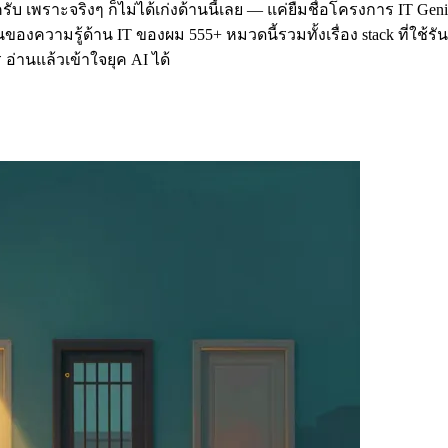
บ เพราะจริงๆ ก็ไม่ได้เก่งด้านนี้เลย — แค่ยืมชื่อโครงการ IT Geniu
งความรู้ด้าน IT ของผม 555+ หมวดนี้รวมทั้งเรื่อง stack ที่ใช้รันธุร
่านแล้วเข้าใจยุค AI ได้