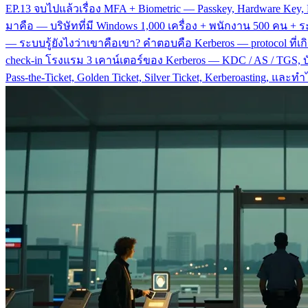
EP.13 จบไปแล้วเรื่อง MFA + Biometric — Passkey, Hardware Key, P
มาคือ — บริษัทที่มี Windows 1,000 เครื่อง + พนักงาน 500 คน + ระบ
— ระบบรู้ยังไงว่าเขาคือเขา? คำตอบคือ Kerberos — protocol ที่เกิด
check-in โรงแรม 3 เคาน์เตอร์ของ Kerberos — KDC / AS / TGS, บัตรแ
Pass-the-Ticket, Golden Ticket, Silver Ticket, Kerberoasting, และ