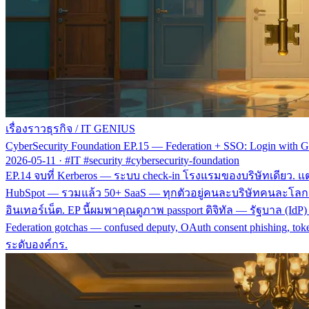
เรื่องราวธุรกิจ
/
IT GENIUS
CyberSecurity Foundation EP.15 — Federation + SSO: Login with Goo
2026-05-11
·
#IT #security #cybersecurity-foundation
EP.14 จบที่ Kerberos — ระบบ check-in โรงแรมของบริษัทเดียว. แต่ในป
HubSpot — รวมแล้ว 50+ SaaS — ทุกตัวอยู่คนละบริษัทคนละโลก. ระบ
อินเทอร์เน็ต. EP นี้ผมพาคุณดูภาพ passport ดิจิทัล — รัฐบาล (I
Federation gotchas — confused deputy, OAuth consent phishing, t
ระดับองค์กร.