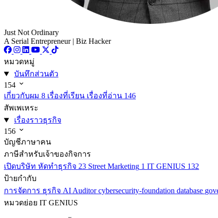
Just Not Ordinary
A Serial Entrepreneur | Biz Hacker
หมวดหมู่
บันทึกส่วนตัว
154
เกี่ยวกับผม
8
เรื่องที่เรียน เรื่องที่อ่าน
146
สัพเพเหระ
เรื่องราวธุรกิจ
156
บัญชีภาษาคน
ภาษีสำหรับเจ้าของกิจการ
เปิดบริษัท หัดทำธุรกิจ
23
Street Marketing
1
IT GENIUS
132
ป้ายกำกับ
การจัดการ
ธุรกิจ
AI
Auditor
cybersecurity-foundation
database
gov
หมวดย่อย
IT GENIUS