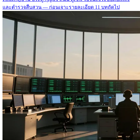
และตำรวจสืบสวน — ก่อนเจาะรายละเอียด 11 บทถัดไป