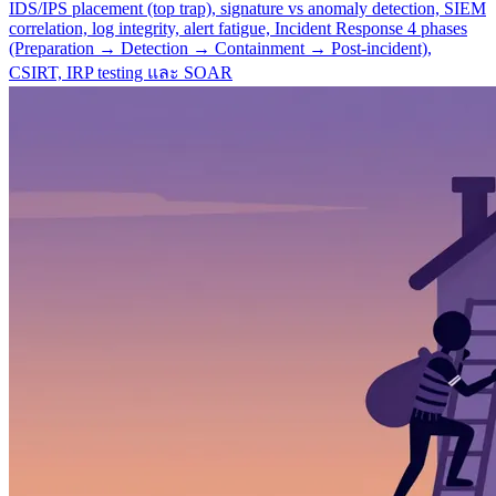
IDS/IPS placement (top trap), signature vs anomaly detection, SIEM
correlation, log integrity, alert fatigue, Incident Response 4 phases
(Preparation → Detection → Containment → Post-incident),
CSIRT, IRP testing และ SOAR