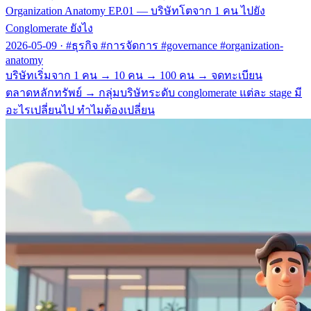
Organization Anatomy EP.01 — บริษัทโตจาก 1 คน ไปยัง
Conglomerate ยังไง
2026-05-09
·
#ธุรกิจ #การจัดการ #governance #organization-
anatomy
บริษัทเริ่มจาก 1 คน → 10 คน → 100 คน → จดทะเบียน
ตลาดหลักทรัพย์ → กลุ่มบริษัทระดับ conglomerate แต่ละ stage มี
อะไรเปลี่ยนไป ทำไมต้องเปลี่ยน