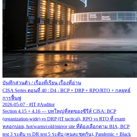
บันทึกส่วนตัว
/
เรื่องที่เรียน เรื่องที่อ่าน
CISA Series ตอนที่ 40 : D4 - BCP + DRP + RPO/RTO + กลยุทธ์
การฟื้นฟู
2026-05-07
·
#IT #Auditor
Section 4.15 + 4.16 — บทใหญ่ที่สุดของซีรีส์ CISA: BCP
(organization-wide) vs DRP (IT tactical), RPO vs RTO ที่ exam
หลอกบ่อย, hot/warm/cold/mirror site ที่ต้องเลือกตาม BIA, BCP
test 3 ระดับ vs DR test 5 ระดับ (คนละชุดกัน), Pandemic + Black