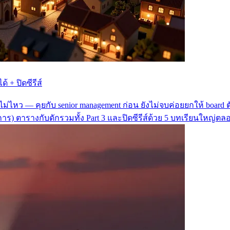
ด้ + ปิดซีรีส์
รรับไม่ไหว — คุยกับ senior management ก่อน ยังไม่จบค่อยยกให้ bo
การ) ตารางกับดักรวมทั้ง Part 3 และปิดซีรีส์ด้วย 5 บทเรียนใหญ่ต