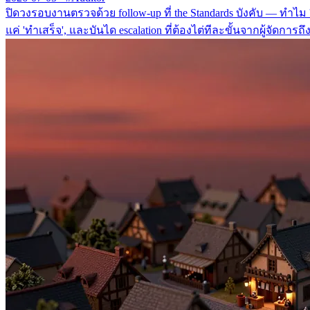
ปิดวงรอบงานตรวจด้วย follow-up ที่ the Standards บังคับ — ทำไม '
แค่ 'ทำเสร็จ', และบันได escalation ที่ต้องไต่ทีละขั้นจากผู้จัดการถึ