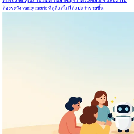
ที่ประหยัด-คุณภาพ-ยอด' ถึงสำคัญกว่าตัวเลขสวยๆ และทำไม
ต้องระวัง vanity metric ที่ดูดีแต่ไม่ได้แปลว่ารวยขึ้น