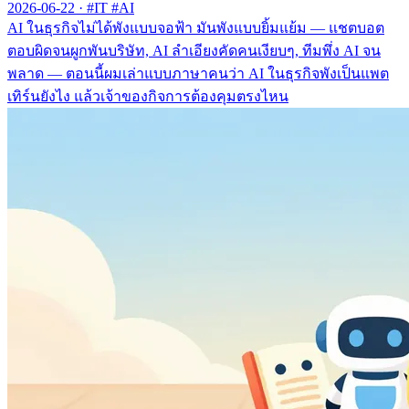
2026-06-22
·
#IT #AI
AI ในธุรกิจไม่ได้พังแบบจอฟ้า มันพังแบบยิ้มแย้ม — แชตบอต
ตอบผิดจนผูกพันบริษัท, AI ลำเอียงคัดคนเงียบๆ, ทีมพึ่ง AI จน
พลาด — ตอนนี้ผมเล่าแบบภาษาคนว่า AI ในธุรกิจพังเป็นแพต
เทิร์นยังไง แล้วเจ้าของกิจการต้องคุมตรงไหน