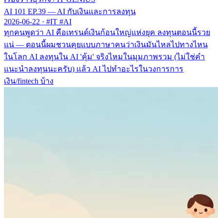
AI 101 EP.39 — AI กับเงินและการลงทุน
2026-06-22
·
#IT #AI
ทุกคนพูดว่า AI คือเทรนด์เงินก้อนใหญ่แห่งยุค ลงทุนตอนนี้รวย
แน่ — ตอนนี้ผมชวนคุยแบบภาษาคนว่าเงินมันไหลไปทางไหน
ในโลก AI ลงทุนใน AI 'คุ้ม' จริงไหมในมุมภาพรวม (ไม่ใช่คำ
แนะนำลงทุนนะครับ) แล้ว AI ไปทำอะไรในวงการการ
เงิน/fintech บ้าง