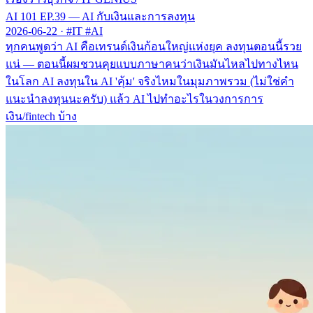
AI 101 EP.39 — AI กับเงินและการลงทุน
2026-06-22
·
#IT #AI
ทุกคนพูดว่า AI คือเทรนด์เงินก้อนใหญ่แห่งยุค ลงทุนตอนนี้รวย
แน่ — ตอนนี้ผมชวนคุยแบบภาษาคนว่าเงินมันไหลไปทางไหน
ในโลก AI ลงทุนใน AI 'คุ้ม' จริงไหมในมุมภาพรวม (ไม่ใช่คำ
แนะนำลงทุนนะครับ) แล้ว AI ไปทำอะไรในวงการการ
เงิน/fintech บ้าง