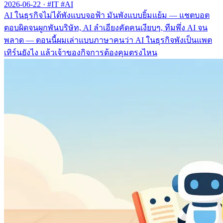
2026-06-22
·
#IT #AI
AI ในธุรกิจไม่ได้พังแบบจอฟ้า มันพังแบบยิ้มแย้ม — แชตบอต
ตอบผิดจนผูกพันบริษัท, AI ลำเอียงคัดคนเงียบๆ, ทีมพึ่ง AI จน
พลาด — ตอนนี้ผมเล่าแบบภาษาคนว่า AI ในธุรกิจพังเป็นแพต
เทิร์นยังไง แล้วเจ้าของกิจการต้องคุมตรงไหน