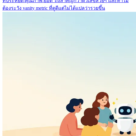
ที่ประหยัด-คุณภาพ-ยอด' ถึงสำคัญกว่าตัวเลขสวยๆ และทำไม
ต้องระวัง vanity metric ที่ดูดีแต่ไม่ได้แปลว่ารวยขึ้น